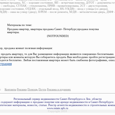
прямая продажа, ХС – хорошее состояние, ВП – встречная покупка, Д/ГОТ – документы го
– свободна, СТ/ПАК – стеклопакеты, ПРИВ - приватизирована, 2СТ – двухсторонняя,
хорошее состояние, ОТД/ВХ – отдельный вход, ВХ-УЛ(ДВ) – вход с улицы (со двора),
(ДВ) – окна на улицу (двор), П/РЕМ – после ремонта, М/ДВ – металлическая дверь, ДМФ
Материалы по теме:
Продажа квартир, квартиры продажа Санкт- Петербург,продажа покупка
квартиры.
{NOTFOUNDED}
р, продажа комнат полезная информация:
 продать квартиру, то для Вас размещение информации являются совершенно бесплатными.
ртиры или комнаты которую Вы собираетесь продать Вам необходимо пройти регистрацию.
одится бесплатно. Любая поставленная квартира может быть снабжена фотографиями, опис
страция
:
Контакты
Реклама
Помощь
Почта
Реклама в изданиях
Региональный сервер недвижимости Санкт-Петербурга и Лен. области
содержит информацию о продаже покупке или аренде недвижимости в Санкт-Петербурге.
тические материалы, новости, статьи. Реестр агентств недвижимости и строительных комп
www.estate.spb.ru
Copyright 2010