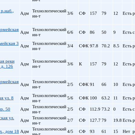
р.наб.,
Технологический
Адм
3/6
СФ
157
79
12
Есть
р
ин-т
армейская
Технологический
Адм
6/6
СФ
86
50
9
Есть
с
ин-т
мейская 3
Технологический
Адм
3/4
СФК
97.8
70.2
8.5
Есть
р
ин-т
ая реки
Технологический
Адм
3/6
К
157
79
12
Есть
р
д. 126
ин-т
армейская
Технологический
Адм
2/5
СФК
91
66
10
Есть
р
ин-т
Технологический
я ул. 8
Адм
5/6
СФК
100
63.2
11
Есть
р
ин-т
Технологический
р. 50
Адм
2/5
СФ
112.9
73.2
0
Есть
с
ин-т
кая ул.
Технологический
Адм
2/7
СФ
127.7
79
19.8
Есть
р
ин-т
Технологический
л., дом 18
Адм
4/5
СФ
93
61
15
Нет
р
ин-т