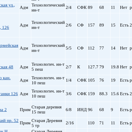
кая ул.,
Технологический
Адм
2/4
СФК
89
68
11
Нет
р
ин-т
Технологический
Адм
2/6
СФ
157
89
15
Есть
2
, 126
ин-т
армейская
Технологический
Адм
5/5
СФ
112
77
14
Нет
р
ин-т
Технологич. ин-т
ская 48
Адм
2/7
К
127.7
79
19.8
Нет
р
5 пеш
 кан.
Технологич. ин-т
Адм
1/4
СФК
105
76
19
Есть
р
10 пеш
Технологич. ин-т
танки 126
Адм
3/6
СФК
159
88.3
15.6
Есть
2
10 пеш
Старая деревня
а 2
Прим
6/8
ИНД
96
68
9
Есть
р
15 пеш
ий пр. 52
Старая Деревня
Прим
2/16
110
71
11
Есть
р
5 тр
цк Н.
Старая Деревня