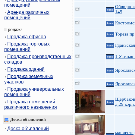
помещений
Обводног
4 ккв.
145
Аренда различных
помещений
Костромс
4 ккв.
Продажа
Тореза пр
4 ккв.
Продажа офисов
Продажа торговых
Гданьская
4 ккв.
помещений
Продажа производственных
1 Утиная у
4 ккв.
складов
Продажа зданий
Ярославск
4 ккв.
Продажа земельных
участков
Ярославск
4 ккв.
Продажа универсальных
помещений
Щербакова
Продажа помещений
4 ккв.
д.29 корп
различного назначения
Доска объявлений
Доска объявлений
манчесте