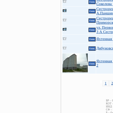
4 ккв.
Соколова 
Сестрорец
4 ккв.
А.Паншин
Сестроре
4 ккв.
Приморск
ул. Перво
4 ккв.
3 А Сест
Яхтенная 
4 ккв.
Дибуновск
4 ккв.
Яхтенная 
4 ккв.
2
1
БР – 
КОТ –
ИНД –
СФ – 
Б – б