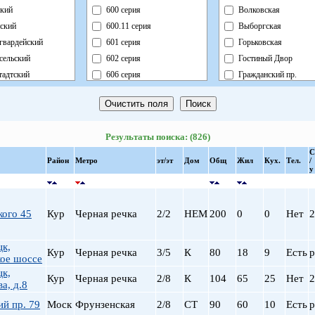
кий
600 серия
Волковская
ский
600.11 серия
Выборгская
гвардейский
601 серия
Горьковская
сельский
602 серия
Гостиный Двор
адтский
606 серия
Гражданский пр.
ный
Блочный
Девяткино
ский
Брежневка
Достоевская
й
Деревянный
Елизаровская
Результаты поиска: (826)
ь
Индивидуальный
Звездная
С
ский
Кирпично-Монолитный
Звенигородская
Район
Метро
эт/эт
Дом
Общ
Жил
Кух.
Тел.
/
у
радский
Кирпичный
Кировский завод
ворцовый
Корабль
Комендантский пр.
рский
Коттедж
Крестовский о-в
кого 45
Кур
Черная речка
2/2
НЕМ
200
0
0
Нет
2
нский
Монолит
Купчино
нский
Немецкий
Ладожская
цк,
Кур
Черная речка
3/5
К
80
18
9
Есть
р
льный
Новый Блочный
Ленинский пр.
ое шоссе
Панельный
Лесная
цк,
Кур
Черная речка
2/8
К
104
65
25
Нет
2
а, д.8
Реконструкция
Лиговский пр.
Ст.Фонд Кап.Рем.
Ломоносовская
й пр. 79
Моск
Фрунзенская
2/8
СТ
90
60
10
Есть
р