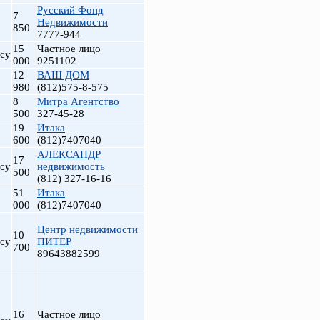
Русский Фонд
7
Недвижимости
850
7777-944
15
Частное лицо
су
000
9251102
12
ВАШ ДОМ
980
(812)575-8-575
8
Митра Агентство
500
327-45-28
19
Итака
600
(812)7407040
АЛЕКСАНДР
17
су
недвижимость
500
(812) 327-16-16
51
Итака
000
(812)7407040
Центр недвижимости
10
су
ПИТЕР
700
89643882599
16
Частное лицо