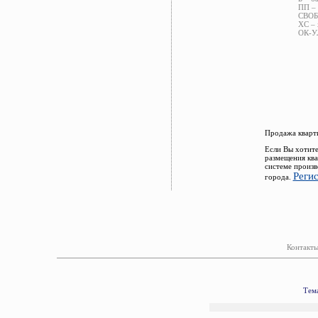
ПП – 
СВОБ 
ХС – 
ОК-УЛ
Продажа кварти
Если Вы хотите
размещения ква
системе произв
Реги
города.
Контакты
Тема