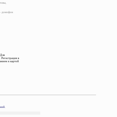
товы,
 – домофон
 Для
 Регистрация в
анием и картой
аний.