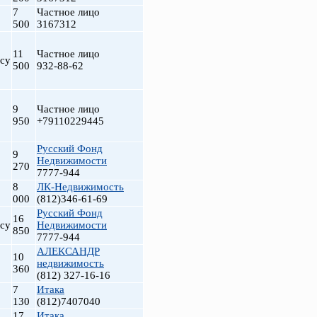
7
Частное лицо
500
3167312
11
Частное лицо
су
500
932-88-62
9
Частное лицо
950
+79110229445
Русский Фонд
9
Недвижимости
270
7777-944
8
ЛК-Недвижимость
000
(812)346-61-69
Русский Фонд
16
су
Недвижимости
850
7777-944
АЛЕКСАНДР
10
недвижимость
360
(812) 327-16-16
7
Итака
130
(812)7407040
17
Итака