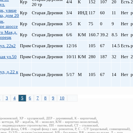
Кур
4/4
К
152
107
20
Есть
2
ул.
20 тр
к, улице
Кур
Старая Деревня
3/4
ИНД
117
60
11
Нет
р
а, дом 20
цк,
Кур
Старая Деревня
3/5
К
75
0
9
Нет
р
ое шоссе
го Мая,д.
Кур
Старая Деревня
6/6
К/М
160.7
39.2
8.5
Нет
р
рорецк
ул. 22к2
Прим
Старая Деревня
12/16
105
67
14.5
Есть
р
ая ул.50
Прим
Старая Деревня
10/11
К/М
280
187
32
Нет
2
ул, д.22 к
Прим
Старая Деревня
5/17
М
105
67
14
Нет
р
2
3
4
5
6
7
8
9
10
>>
брежневский, ХР – хрущевский, ДЕР – деревянный, К – кирпичный,
 коттедж, КР – корабль, М – монолит, К/М – кирпично-монолитный,
 индивидуальное строительство, ПН – панельный, СТ – сталинский,
старый фонд, СФК – старый фонд с кап. ремонтом, Р, С – С/У (раздельный, совмещенный),
алкон, Л (ЗЛ) – лоджия (застекленная), Б/В – без ванны, В/К – ванна на кухне, Д – душ,