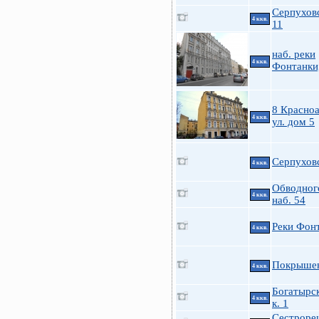
Серпуховс
4 ккв.
11
наб. реки
4 ккв.
Фонтанки
8 Красно
4 ккв.
ул. дом 5
Серпухов
4 ккв.
Обводного
4 ккв.
наб. 54
Реки Фон
4 ккв.
Покрышев
4 ккв.
Богатырск
4 ккв.
к. 1
Сестроре