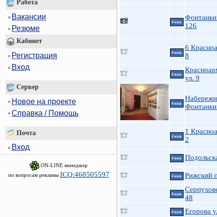
Работа
Вакансии
Фонтанки 
4 ккв.
126
Резюме
Кабинет
6 Красно
4 ккв.
Регистрация
8
Вход
Красноар
4 ккв.
ул. 9
Сервер
Набережн
Новое на проекте
4 ккв.
Фонтанки 
Справка / Помощь
1 Красно
Почта
4 ккв.
2
Вход
Подольска
4 ккв.
ON-LINE менеджер
ICQ:468505597
Рижский п
по вопросам рекламы
4 ккв.
Серпуховс
4 ккв.
48
Егорова у
4 ккв.