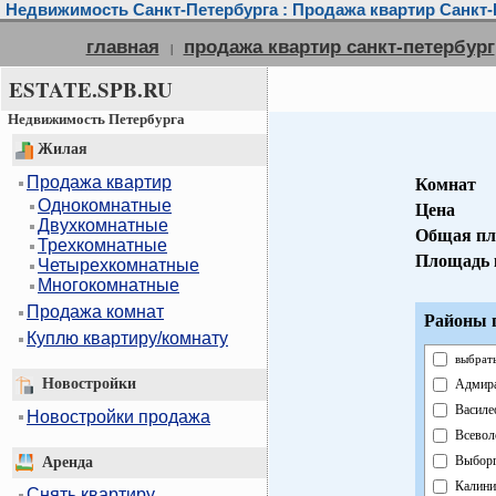
Недвижимость Санкт-Петербурга : Продажа квартир Санкт-
главная
продажа квартир санкт-петербург
|
ESTATE.SPB.RU
Недвижимость Петербурга
Жилая
Продажа квартир
Комнат
Однокомнатные
Цена
Двухкомнатные
Общая пл
Трехкомнатные
Площадь 
Четырехкомнатные
Многокомнатные
Продажа комнат
Районы г
Куплю квартиру/комнату
выбрать
Новостройки
Адмира
Василе
Новостройки продажа
Всевол
Выборг
Аренда
Калини
Снять квартиру