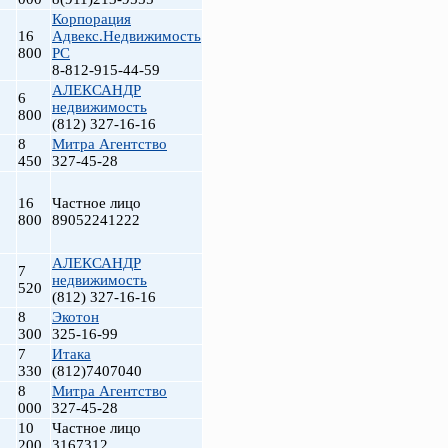
Корпорация
16
Адвекс.Недвижимость
800
РС
8-812-915-44-59
АЛЕКСАНДР
6
недвижимость
800
(812) 327-16-16
8
Митра Агентство
450
327-45-28
16
Частное лицо
800
89052241222
АЛЕКСАНДР
7
недвижимость
520
(812) 327-16-16
8
Экотон
300
325-16-99
7
Итака
330
(812)7407040
8
Митра Агентство
000
327-45-28
10
Частное лицо
200
3167312