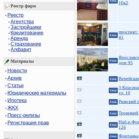
4 ккв.
10к2
Реестр фирм
Реестр
Агентства
Застройщики
проспект 
Кредитование
4 ккв.
41
Аренда
Страхование
Алфавит
Ярославск
Материалы
4 ккв.
дом 95
Новости
Архив
Верейская
4 ккв.
Статьи
3 Красно
4 ккв.
ул. 10
Юридические материалы
Ипотека
Рижский п
4 ккв.
ЖКХ
Троицкий 
4 ккв.
Пресс-релизы
Наб.р.Фо
Регистрация прав
4 ккв.
126
Фонтанка
4 ккв.