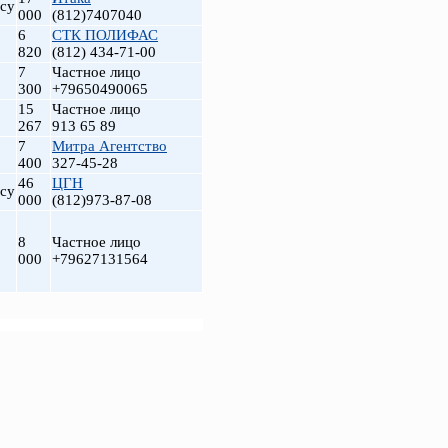
су
000
(812)7407040
6
СТК ПОЛИФАС
820
(812) 434-71-00
7
Частное лицо
300
+79650490065
15
Частное лицо
267
913 65 89
7
Митра Агентство
400
327-45-28
46
ЦГН
су
000
(812)973-87-08
8
Частное лицо
000
+79627131564