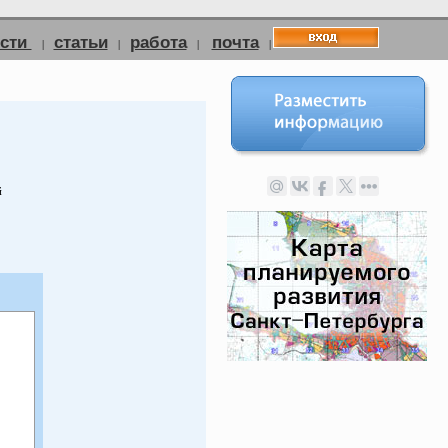
ости
статьи
работа
почта
|
|
|
|
й