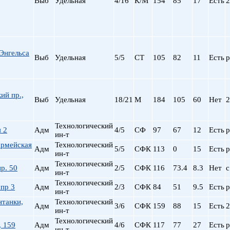
Выб
Удельная
4/16
К/М
154
85
17
Есть
2
пр. Просвещения
Приморская
Пролетарская
Пушкинская
Энгельса
Рыбацкое
Выб
Удельная
5/5
СТ
105
82
11
Есть
р
Садовая
Сенная пл.
Спортивная
ий пр.,
Выб
Удельная
18/21
М
184
105
60
Нет
2
Старая Деревня
Технологический ин-
Технологический
Удельная
 2
Адм
4/5
СФ
97
67
12
Есть
р
ин-т
ул. Дыбенко
армейская
Технологический
Адм
5/5
СФК
113
0
15
Есть
р
Фрунзенская
ин-т
Черная речка
Технологический
р. 50
Адм
2/5
СФК
116
73.4
8.3
Нет
с
ин-т
Чернышевская
Технологический
Чкаловская
пр 3
Адм
2/3
СФК
84
51
9.5
Есть
р
ин-т
Электросила
нтанки,
Технологический
Адм
3/6
СФК
159
88
15
Есть
2
ин-т
Технологический
, 159
Адм
4/6
СФК
117
77
27
Есть
р
ин-т