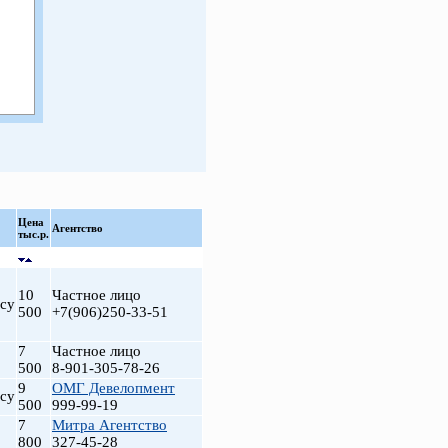
Цена
Агентство
тыс.р.
10
Частное лицо
су
500
+7(906)250-33-51
7
Частное лицо
500
8-901-305-78-26
9
ОМГ Девелопмент
су
500
999-99-19
7
Митра Агентство
800
327-45-28