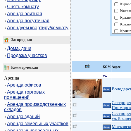
Кировс
Снять комнату
Колпин
Аренда элитная
Красно
Аренда посуточная
Красно
Арендуем квартиру/комнату
Кроншт
Курорт
Загородная
Москов
Дома, дачи
Невски
Продажа участков
Област
Павлов
КOМ
Адрес
Коммерческая
Петрог
Аренда
Петрод
Аренда офисов
Примо
Володарс
4 ккв.
Аренда торговых
Пушки
помещений
Фрунзе
Сестроре
Аренда производственных
Центра
4 ккв.
Приморск
складов
Сестроре
Аренда зданий
4 ккв.
ул.Токарев
Аренда земельных участков
Московски
4 ккв.
Аренда универсальных