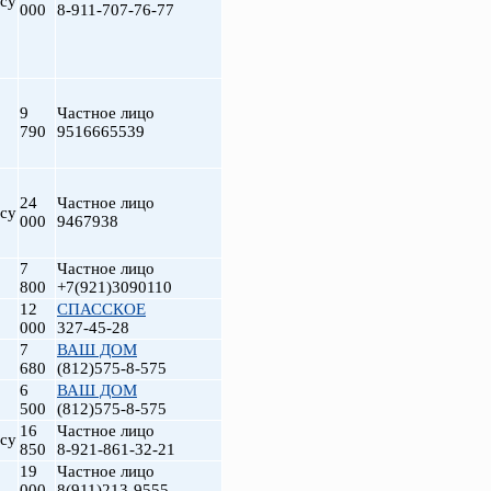
су
000
8-911-707-76-77
9
Частное лицо
790
9516665539
24
Частное лицо
су
000
9467938
т
7
Частное лицо
800
+7(921)3090110
12
СПАССКОЕ
000
327-45-28
7
ВАШ ДОМ
680
(812)575-8-575
6
ВАШ ДОМ
500
(812)575-8-575
16
Частное лицо
су
850
8-921-861-32-21
19
Частное лицо
000
8(911)213-9555