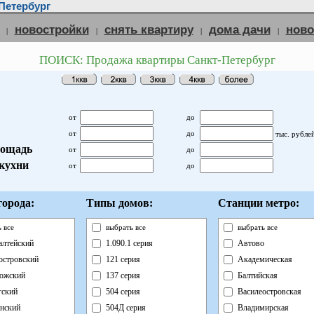
Петербург
новостройки
снять квартиру
дома дачи
нов
|
|
|
|
ПОИСК: Продажа квартиры Санкт-Петербург
от
до
от
до
тыс. рубле
ощадь
от
до
кухни
от
до
орода:
Типы домов:
Станции метро:
 все
выбрать все
выбрать все
лтейский
1.090.1 серия
Автово
островский
121 серия
Академическая
ожский
137 серия
Балтийская
ский
504 серия
Василеостровская
нский
504Д серия
Владимирская