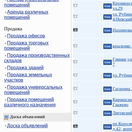
Кронверс
помещений
4 ккв.
ул.29
Аренда различных
ул. Руби
помещений
4 ккв.
4/Невский
Продажа
Нахимова 
4 ккв.
Продажа офисов
Продажа торговых
крыленко
4 ккв.
помещений
Продажа производственных
Глинки ул.
складов
4 ккв.
7
Продажа зданий
Продажа земельных
ул. Руби
4 ккв.
участков
Продажа универсальных
Гагарина 
4 ккв.
помещений
Продажа помещений
Киришски
4 ккв.
различного назначения
Глажево
Лиговский
4 ккв.
Доска объявлений
пр.Короле
Доска объявлений
4 ккв.
д.42, корп