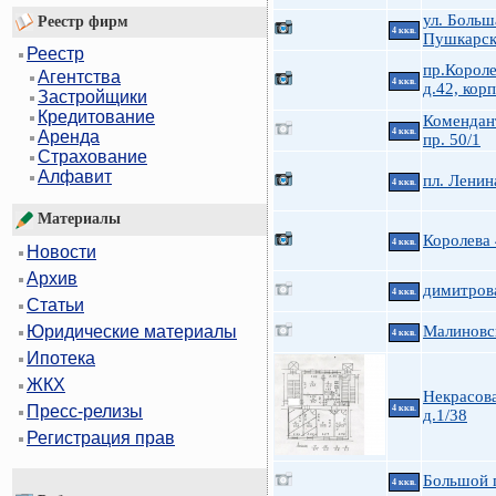
ул. Больш
Реестр фирм
4 ккв.
Пушкарск
Реестр
пр.Короле
Агентства
4 ккв.
д.42, корп
Застройщики
Кредитование
Комендан
4 ккв.
Аренда
пр. 50/1
Страхование
Алфавит
пл. Ленин
4 ккв.
Материалы
Королева
4 ккв.
Новости
Архив
димитров
4 ккв.
Статьи
Малиновс
Юридические материалы
4 ккв.
Ипотека
ЖКХ
Некрасова
Пресс-релизы
4 ккв.
д.1/38
Регистрация прав
Большой п
4 ккв.