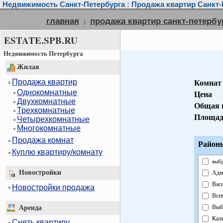
Недвижимость Санкт-Петербурга : Продажа квартир Санкт-
главная
продажа квартир санкт-петербу
|
ESTATE.SPB.RU
Недвижимость Петербурга
Жилая
Продажа квартир
Комнат
Однокомнатные
Цена
Двухкомнатные
Общая 
Трехкомнатные
Площад
Четырехкомнатные
Многокомнатные
Продажа комнат
Районы
Куплю квартиру/комнату
выбр
Новостройки
Адм
Вас
Новостройки продажа
Все
Выб
Аренда
Кал
Снять квартиру