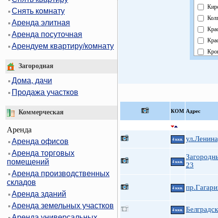
Кир
Снять комнату
Кол
Аренда элитная
Кра
Аренда посуточная
Кра
Арендуем квартиру/комнату
Кро
Кур
Загородная
Мос
Дома, дачи
Нев
Продажа участков
Обл
Пав
КOМ
Адрес
Коммерческая
Пет
Аренда
Пет
ул.Ленина
Аренда офисов
4 ккв.
При
Аренда торговых
Пуш
Загородн
помещений
4 ккв.
Фру
23
Аренда производственных
Цен
складов
пр.Гагари
4 ккв.
Аренда зданий
Аренда земельных участков
Белградск
4 ккв.
Аренда универсальных