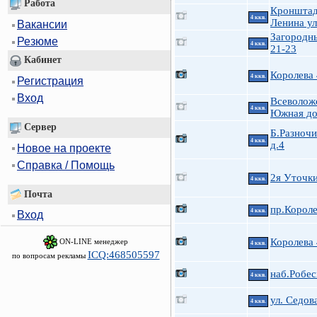
Работа
Кроншта
4 ккв.
Ленина ул
Вакансии
Загородн
Резюме
4 ккв.
21-23
Кабинет
Королева
4 ккв.
Регистрация
Вход
Всеволожс
4 ккв.
Южная до
Сервер
Б.Разноч
4 ккв.
д.4
Новое на проекте
Справка / Помощь
2я Уточк
4 ккв.
Почта
пр.Короле
4 ккв.
Вход
Королева
ON-LINE менеджер
4 ккв.
ICQ:468505597
по вопросам рекламы
наб.Робес
4 ккв.
ул. Седова
4 ккв.