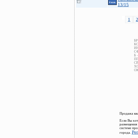
4 ккв.
13/15
1
БР
КО
ИН
СФ
Б 
ПП
СВ
ХС
ОК
Продажа ква
Если Вы хот
размещения 
системе про
Ре
города.