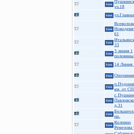
Пушкинск
4 ккв.
ул.18
ул.Главна
4 ккв.
Всеволож
Новодевя
4 ккв.
61
Итальянск
4 ккв.
33
3 линия 1
4 ккв.
половины
14 Линия
4 ккв.
Опочинина
4 ккв.
п.Пудомя
4 ккв.
км. от СП
г. Пушкин
Павловско
4 ккв.
д.31
Большеох
4 ккв.
пр.
Колпино
4 ккв.
Ремезова 
Саблинска