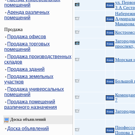
ул. Перво
помещений
4 ккв.
3 А Сест
Аренда различных
Набережн
помещений
Адмирала
4 ккв.
Макарова
Продажа
Костромс
4 ккв.
Продажа офисов
Загородн
Продажа торговых
4 ккв.
проспект,
помещений
Продажа производственных
Морская н
4 ккв.
складов
Продажа зданий
Продажа земельных
Большой 
участков
4 ккв.
Продажа универсальных
помещений
Комендан
4 ккв.
7
Продажа помещений
различного назначения
Загородн
4 ккв.
Доска объявлений
Профессо
Доска объявлений
4 ккв.
Попова 1