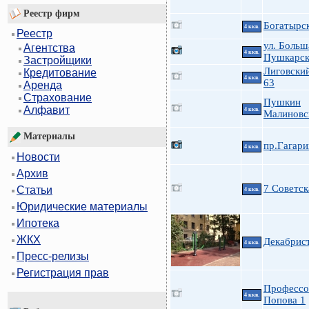
Реестр фирм
Богатырск
4 ккв.
Реестр
ул. Больш
Агентства
4 ккв.
Пушкарск
Застройщики
Лиговский
Кредитование
4 ккв.
63
Аренда
Страхование
Пушкин
Алфавит
4 ккв.
Малиновск
Материалы
пр.Гагари
4 ккв.
Новости
Архив
7 Советск
Статьи
4 ккв.
Юридические материалы
Ипотека
ЖКХ
Декабрист
4 ккв.
Пресс-релизы
Регистрация прав
Профессо
4 ккв.
Попова 1