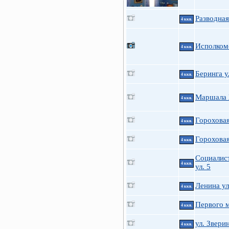
Разводная
4 ккв.
Исполкомс
4 ккв.
Беринга у
4 ккв.
Маршала 
4 ккв.
Гороховая
4 ккв.
Гороховая
4 ккв.
Социалис
4 ккв.
ул. 5
Ленина ул
4 ккв.
Первого м
4 ккв.
ул. Звери
4 ккв.