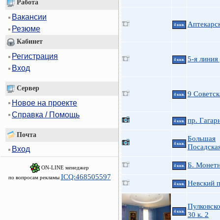
Работа
Вакансии
Аптекарск
4 ккв.
Резюме
Кабинет
Регистрация
5-я линия 
4 ккв.
Вход
Сервер
9 Советск
4 ккв.
Новое на проекте
Справка / Помощь
пр. Гагар
4 ккв.
Почта
Большая
4 ккв.
Посадская
Вход
Б. Монетн
4 ккв.
ON-LINE менеджер
ICQ:468505597
по вопросам рекламы
Невский п
4 ккв.
Пулковско
4 ккв.
30 к. 2