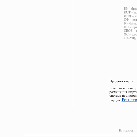
БР – бре
КОТ – ко
ИНД – ин
СФ – ста
Б – балк
ПП – пря
СВОБ – с
ХС – хор
ОК-УЛ(ДВ
Продажа квартир,
Если Вы хотите пр
размещения кварт
системе производи
Регист
города.
Контакты: