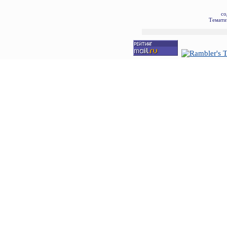
со
Темати