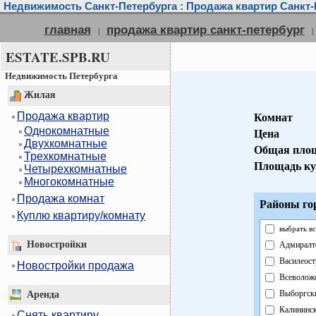
Недвижимость Санкт-Петербурга : Продажа квартир Санкт-
главная
продажа квартир санкт-петербург
|
|
ESTATE.SPB.RU
Недвижимость Петербурга
Жилая
Продажа квартир
Комнат
Однокомнатные
Цена
Двухкомнатные
Общая пло
Трехкомнатные
Площадь ку
Четырехкомнатные
Многокомнатные
Продажа комнат
Районы го
Куплю квартиру/комнату
выбрать вс
Новостройки
Адмиралт
Василеост
Новостройки продажа
Всеволож
Выборгск
Аренда
Калининс
Снять квартиру