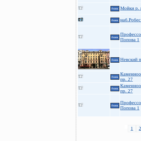
Мойки р. 
4 ккв.
наб.Робес
4 ккв.
Профессо
4 ккв.
Попова 1
Невский п
4 ккв.
Каменноо
4 ккв.
пр. 27
Каменноо
4 ккв.
пр. 27
Профессо
4 ккв.
Попова 1
1