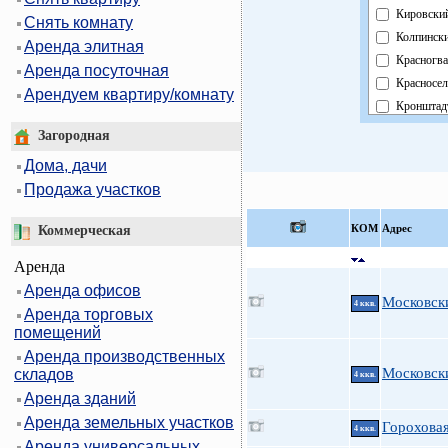
Кировски
Снять комнату
Колпинск
Аренда элитная
Красногва
Аренда посуточная
Красносел
Арендуем квартиру/комнату
Кронштад
Курортны
Загородная
Московск
Дома, дачи
Невский
Продажа участков
Область
Павловск
КOМ
Адрес
Коммерческая
Петрогра
Аренда
Петродво
Аренда офисов
Приморск
Московски
4 ккв.
Аренда торговых
Пушкинск
помещений
Фрунзенс
Аренда производственных
Централь
Московски
складов
4 ккв.
Аренда зданий
Аренда земельных участков
Гороховая
4 ккв.
Аренда универсальных