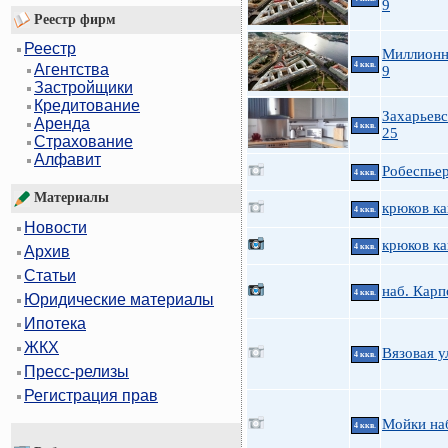
9
Реестр фирм
Реестр
Миллионн
4 ккв.
Агентства
9
Застройщики
Кредитование
Захарьевс
Аренда
4 ккв.
25
Страхование
Алфавит
Робеспьер
4 ккв.
Материалы
крюков ка
4 ккв.
Новости
крюков ка
4 ккв.
Архив
Статьи
наб. Карп
4 ккв.
Юридические материалы
Ипотека
ЖКХ
Вязовая у
4 ккв.
Пресс-релизы
Регистрация прав
Мойки на
4 ккв.