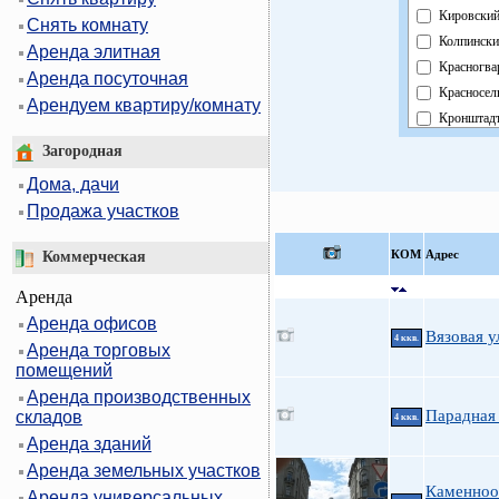
Кировски
Снять комнату
Колпински
Аренда элитная
Красногва
Аренда посуточная
Красносел
Арендуем квартиру/комнату
Кронштад
Курортны
Загородная
Московск
Дома, дачи
Невский
Продажа участков
Область
Павловск
КOМ
Адрес
Коммерческая
Петроград
Аренда
Петродво
Аренда офисов
Приморск
Вязовая у
4 ккв.
Аренда торговых
Пушкинск
помещений
Фрунзенск
Аренда производственных
Централь
Парадная 
складов
4 ккв.
Аренда зданий
Аренда земельных участков
Каменноо
Аренда универсальных