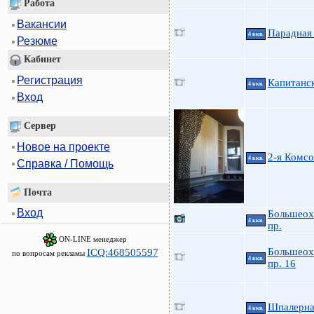
Работа
Вакансии
Парадная 
4 ккв.
Резюме
Кабинет
Регистрация
Капитанск
4 ккв.
Вход
Сервер
Новое на проекте
2-я Комс
4 ккв.
Справка / Помощь
Почта
Вход
Большеох
4 ккв.
пр.
ON-LINE менеджер
Большеох
ICQ:468505597
по вопросам рекламы
4 ккв.
пр. 16
Шпалерна
4 ккв.