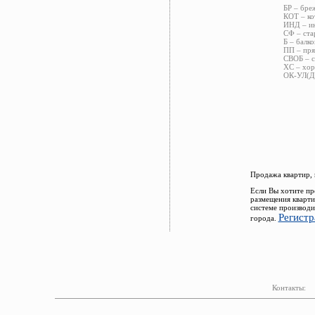
БР – бре
КОТ – ко
ИНД – ин
СФ – ста
Б – балко
ПП – пря
СВОБ – с
ХС – хор
ОК-УЛ(ДВ
Продажа квартир, 
Если Вы хотите пр
размещения кварти
системе производи
Регистр
города.
Контакты: