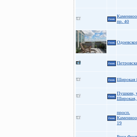
Каменноо
4 ккв.
пр. 40
Одоевско
4 ккв.
Петровски
4 ккв.
Широкая 
4 ккв.
Пушкин, у
4 ккв.
Широкая,
просп.
Каменноо
4 ккв.
19
Реки Фонт