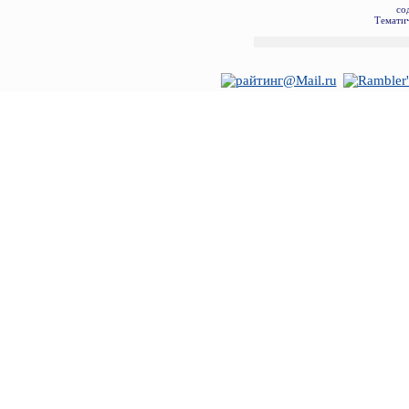
со
Тематич