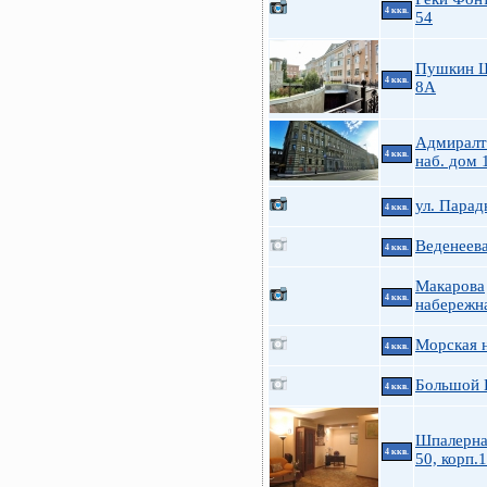
4 ккв.
54
Пушкин 
4 ккв.
8А
Адмиралт
4 ккв.
наб. дом 
ул. Парад
4 ккв.
Веденеева
4 ккв.
Макарова
4 ккв.
набережна
Морская н
4 ккв.
Большой П
4 ккв.
Шпалерна
4 ккв.
50, корп.1