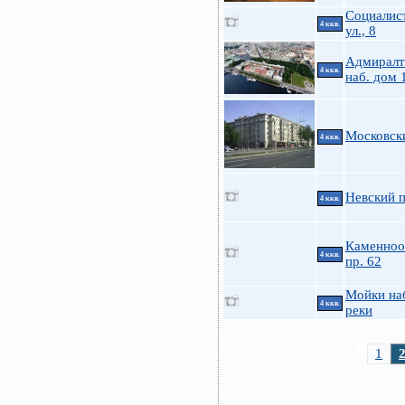
Социалис
4 ккв.
ул., 8
Адмиралт
4 ккв.
наб. дом 
Московски
4 ккв.
Невский п
4 ккв.
Каменноо
4 ккв.
пр. 62
Мойки на
4 ккв.
реки
1