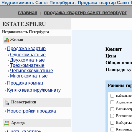
Недвижимость Санкт-Петербурга : Продажа квартир Санкт-
главная
продажа квартир санкт-петербург
|
|
ESTATE.SPB.RU
Недвижимость Петербурга
Жилая
Продажа квартир
Комнат
Однокомнатные
Цена
Двухкомнатные
Общая пло
Трехкомнатные
Площадь ку
Четырехкомнатные
Многокомнатные
Продажа комнат
Районы гор
Куплю квартиру/комнату
выбрать вс
Новостройки
Адмиралт
Василеост
Новостройки продажа
Всеволож
Выборгск
Аренда
Калининск
Снять квартиру