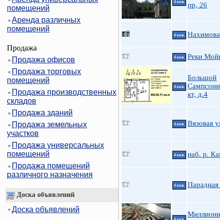
4 ккв.
пр, 26
помещений
Аренда различных
помещений
Нахимова 
4 ккв.
Продажа
Реки Мойк
4 ккв.
Продажа офисов
Продажа торговых
Большой
помещений
Сампсони
4 ккв.
Продажа производственных
кт, д.4
складов
Продажа зданий
Вязовая у
Продажа земельных
4 ккв.
участков
Продажа универсальных
помещений
наб. р. К
4 ккв.
Продажа помещений
различного назначения
Парадная 
4 ккв.
Доска объявлений
Доска объявлений
Миллионн
4 ккв.