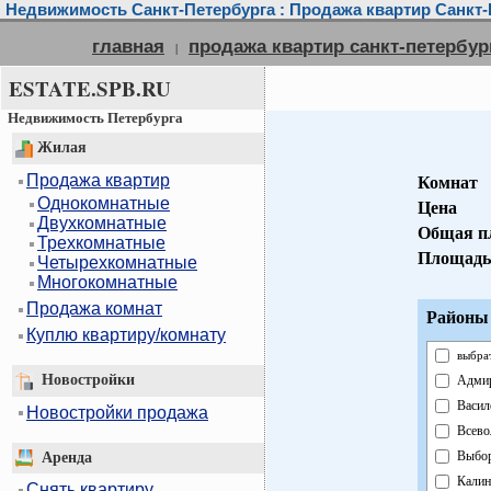
Недвижимость Санкт-Петербурга : Продажа квартир Санкт-
главная
продажа квартир санкт-петербур
|
ESTATE.SPB.RU
Недвижимость Петербурга
Жилая
Продажа квартир
Комнат
Однокомнатные
Цена
Двухкомнатные
Общая п
Трехкомнатные
Площадь
Четырехкомнатные
Многокомнатные
Продажа комнат
Районы 
Куплю квартиру/комнату
выбра
Новостройки
Адмир
Васил
Новостройки продажа
Всево
Выбор
Аренда
Калин
Снять квартиру