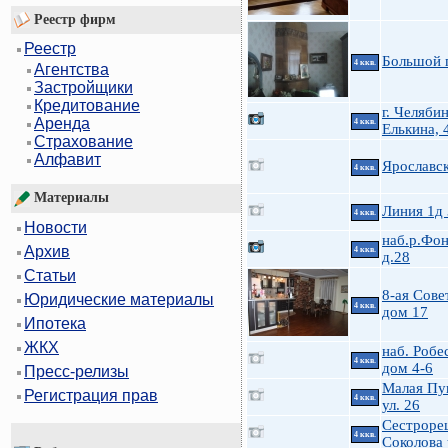
Реестр фирм
Реестр
Большой 
4 ккв.
Агентства
Застройщики
Кредитование
г. Челябин
Аренда
4 ккв.
Елькина, 
Страхование
Алфавит
Ярославск
4 ккв.
Материалы
Линия 1д
4 ккв.
Новости
наб.р.Фон
Архив
4 ккв.
д.28
Статьи
8-ая Совет
Юридические материалы
4 ккв.
дом 17
Ипотека
ЖКХ
наб. Робе
4 ккв.
дом 4-6
Пресс-релизы
Малая Пу
Регистрация прав
4 ккв.
ул. 26
Сестроре
4 ккв.
Соколова 