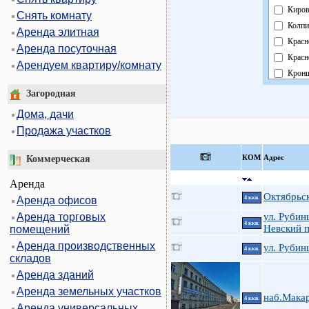
Киров
Снять комнату
Колпи
Аренда элитная
Красн
Аренда посуточная
Красн
Арендуем квартиру/комнату
Кронш
Куро
Загородная
Моско
Дома, дачи
Невск
Продажа участков
Облас
Павло
КOМ
Адрес
Коммерческая
Петро
Аренда
Петр
Октябрьск
Аренда офисов
4 ккв.
Прим
Аренда торговых
ул. Рубин
Пушк
4 ккв.
Невский п
помещений
Фрунз
Аренда производственных
ул. Руби
Центр
4 ккв.
складов
Аренда зданий
Аренда земельных участков
наб.Мака
4 ккв.
Аренда универсальных