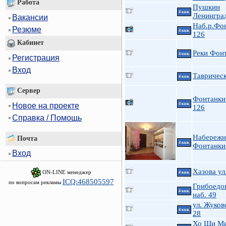
Работа
Пушкин
4 ккв.
Ленинград
Вакансии
Наб.р.Фо
Резюме
4 ккв.
126
Кабинет
Реки Фон
4 ккв.
Регистрация
Вход
Таврическ
4 ккв.
Сервер
Фонтанки 
Новое на проекте
4 ккв.
126
Справка / Помощь
Набережн
Почта
4 ккв.
Фонтанки 
Вход
Хазова ул
ON-LINE менеджер
4 ккв.
ICQ:468505597
по вопросам рекламы
Грибоедов
4 ккв.
наб. 49
ул. Жуков
4 ккв.
28
Хо Ши Ми