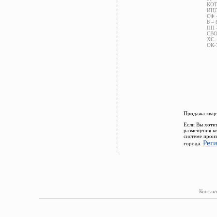
КОТ 
ИНД 
СФ –
Б – 
ПП –
СВОБ
ХС –
ОК-У
Продажа квар
Если Вы хотит
размещения к
системе прои
Рег
города.
Контакт