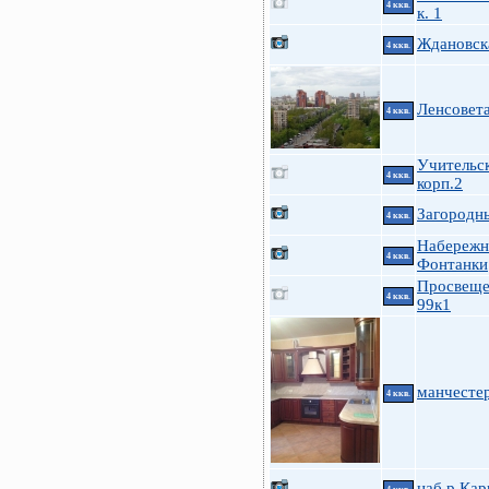
4 ккв.
к. 1
Ждановска
4 ккв.
Ленсовета
4 ккв.
Учительск
4 ккв.
корп.2
Загородны
4 ккв.
Набережн
4 ккв.
Фонтанки
Просвеще
4 ккв.
99к1
манчестер
4 ккв.
наб.р.Кар