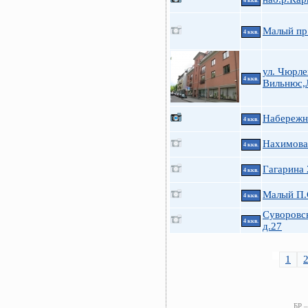
4 ккв.
Малый пр
4 ккв.
ул. Чюрле
4 ккв.
Вильнюс,
Набережн
4 ккв.
Нахимова 
4 ккв.
Гагарина 
4 ккв.
Малый П.С
4 ккв.
Суворовск
4 ккв.
д.27
1
БР –