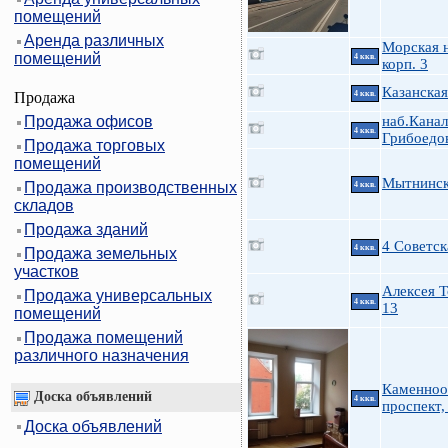
помещений
Аренда различных
Морская н
помещений
4 ккв.
корп. 3
Казанская
Продажа
4 ккв.
Продажа офисов
наб.Канал
4 ккв.
Грибоедо
Продажа торговых
помещений
Мытнинска
Продажа производственных
4 ккв.
складов
Продажа зданий
4 Советск
4 ккв.
Продажа земельных
участков
Алексея Т
Продажа универсальных
4 ккв.
13
помещений
Продажа помещений
различного назначения
Каменноо
Доска объявлений
4 ккв.
проспект,
Доска объявлений