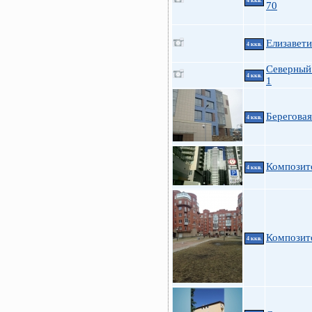
4 ккв.
70
Елизавети
4 ккв.
Северный 
4 ккв.
1
Береговая
4 ккв.
Композит
4 ккв.
Композито
4 ккв.