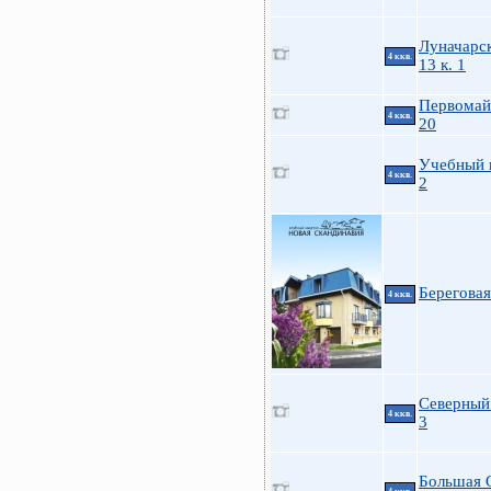
Луначарск
4 ккв.
13 к. 1
Первомайс
4 ккв.
20
Учебный п
4 ккв.
2
Береговая
4 ккв.
Северный 
4 ккв.
3
Большая 