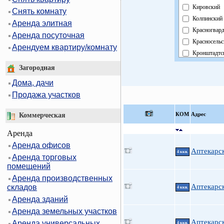
Кировский
Снять комнату
Колпинский
Аренда элитная
Красногвар
Аренда посуточная
Красносельс
Арендуем квартиру/комнату
Кронштадтс
Курортный
Загородная
Московский
Дома, дачи
Невский
Продажа участков
Область
Павловский
КOМ
Адрес
Коммерческая
Петроградс
Аренда
Петродворц
Аренда офисов
Приморски
Аптекарск
4 ккв.
Аренда торговых
Пушкински
помещений
Фрунзенски
Аренда производственных
Центральны
Аптекарск
складов
4 ккв.
Аренда зданий
Аренда земельных участков
Аптекарск
Аренда универсальных
4 ккв.