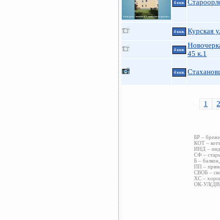
Староорл
4 ккв.
Курская у
4 ккв.
Новочерка
4 ккв.
45 к.1
Стаханов
4 ккв.
1
БР – брежн
КОТ – котт
ИНД – инди
СФ – стары
Б – балкон
ПП – пряма
СВОБ – сво
ХС – хорош
ОК-УЛ(ДВ)