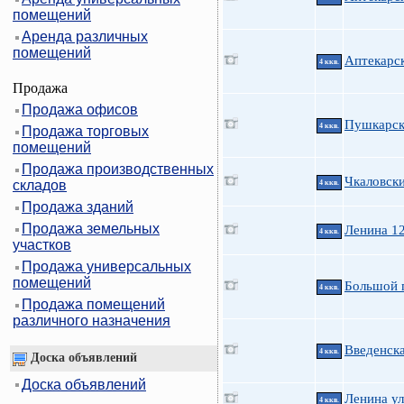
помещений
Аренда различных
помещений
Аптекарск
4 ккв.
Продажа
Продажа офисов
Пушкарск
4 ккв.
Продажа торговых
помещений
Продажа производственных
Чкаловск
складов
4 ккв.
Продажа зданий
Продажа земельных
Ленина 12
4 ккв.
участков
Продажа универсальных
помещений
Большой 
4 ккв.
Продажа помещений
различного назначения
Введенск
4 ккв.
Доска объявлений
Доска объявлений
Ленина ул
4 ккв.