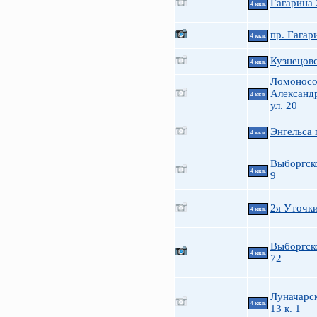
Гагарина 
4 ккв.
пр. Гагар
4 ккв.
Кузнецовс
4 ккв.
Ломоносов
Александ
4 ккв.
ул. 20
Энгельса 
4 ккв.
Выборгск
4 ккв.
9
2я Уточк
4 ккв.
Выборгско
4 ккв.
72
Луначарск
4 ккв.
13 к. 1