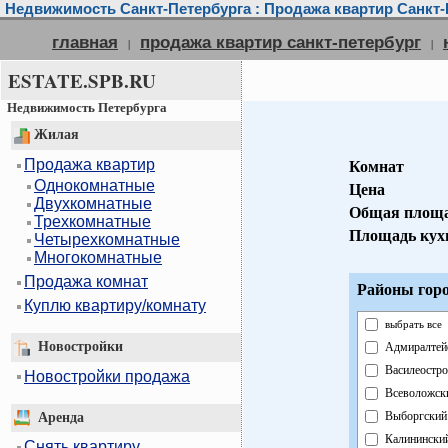
Недвижимость Санкт-Петербурга : Продажа квартир Санкт-
главная
продажа квартир санкт-петербург
|
|
ESTATE.SPB.RU
Недвижимость Петербурга
Жилая
Продажа квартир
Комнат
Однокомнатные
Цена
Двухкомнатные
Общая площ
Трехкомнатные
Площадь кух
Четырехкомнатные
Многокомнатные
Продажа комнат
Районы горо
Куплю квартиру/комнату
выбрать все
Новостройки
Адмиралтей
Василеостр
Новостройки продажа
Всеволожск
Выборгский
Аренда
Калинински
Снять квартиру