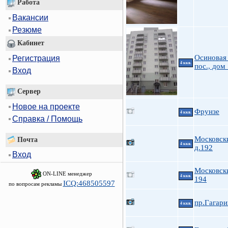
Работа
Вакансии
Резюме
Кабинет
Осиновая
Регистрация
4 ккв.
пос., дом
Вход
Сервер
Новое на проекте
Фрунзе
4 ккв.
Справка / Помощь
Московски
Почта
4 ккв.
д.192
Вход
Московск
ON-LINE менеджер
4 ккв.
194
ICQ:468505597
по вопросам рекламы
пр.Гагари
4 ккв.