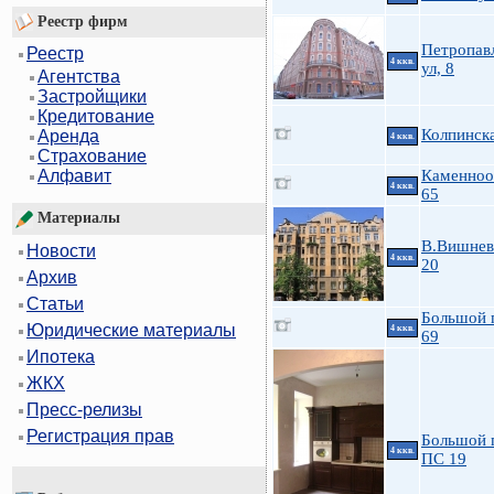
Реестр фирм
Петропав
Реестр
4 ккв.
ул, 8
Агентства
Застройщики
Кредитование
Колпинска
Аренда
4 ккв.
Страхование
Каменноо
Алфавит
4 ккв.
65
Материалы
В.Вишневс
Новости
4 ккв.
20
Архив
Статьи
Большой 
Юридические материалы
4 ккв.
69
Ипотека
ЖКХ
Пресс-релизы
Регистрация прав
Большой 
4 ккв.
ПС 19