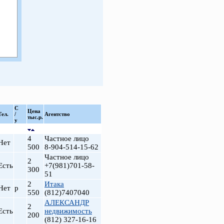
С
Цена
Тел.
/
Агентство
тыс.р.
у
4
Частное лицо
Нет
500
8-904-514-15-62
Частное лицо
2
Есть
+7(981)701-58-
300
51
2
Итака
Нет
р
550
(812)7407040
АЛЕКСАНДР
2
Есть
недвижимость
200
(812) 327-16-16