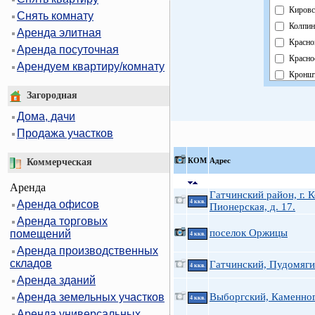
Кировс
Снять комнату
Колпин
Аренда элитная
Красно
Аренда посуточная
Красно
Арендуем квартиру/комнату
Кроншт
Курорт
Загородная
Москов
Дома, дачи
Невски
Продажа участков
Област
Павлов
КOМ
Адрес
Коммерческая
Петрог
Аренда
Петрод
Гатчинский район, г. 
Аренда офисов
4 ккв.
Примо
Пионерская, д. 17.
Аренда торговых
Пушки
поселок Оржицы
помещений
4 ккв.
Фрунзе
Аренда производственных
Центра
складов
Гатчинский, Пудомяги
4 ккв.
Аренда зданий
Аренда земельных участков
Выборгский, Каменног
4 ккв.
Аренда универсальных