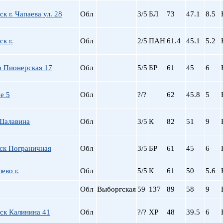
Сталинский
Маяковская
Старый фонд (СФ)
Московская
к г. Чапаева ул. 28
Обл
3/5
БЛ
73
47.1
8.5
Хрущевка
Московские ворота
Нарвская
к г.
Обл
2/5
ПАН
61.4
45.1
5.2
Невский пр.
Новочеркасская
 Пионерская 17
Обл
5/5
БР
61
45
6
Обводный Канал
Обухово
Озерки
е 5
Обл
?/?
62
45.8
5
Парк Победы
Парнас
Шалавина
Обл
3/5
К
82
51
9
Петроградская
Пионерская
ск Пограничная
Обл
3/5
БР
61
45
6
пл. Ал. Невского
пл. Восстания
ево г.
Обл
5/5
К
61
50
5.6
пл. Ленина
пл. Мужества
Обл
Выборгская
59
137
89
58
9
Политехническая
пр. Большевиков
ск Калинина 41
Обл
?/?
ХР
48
39.5
6
пр. Ветеранов