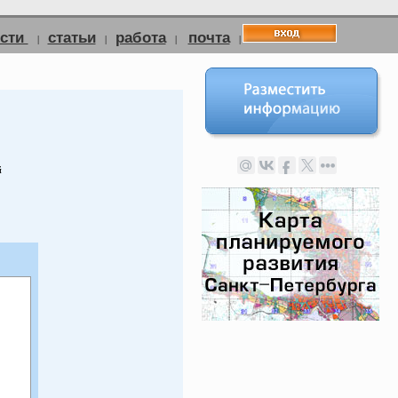
ости
статьи
работа
почта
|
|
|
|
й