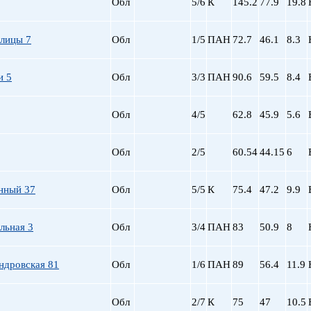
Обл
5/6
К
145.2
77.9
19.8
лицы 7
Обл
1/5
ПАН
72.7
46.1
8.3
и 5
Обл
3/3
ПАН
90.6
59.5
8.4
Обл
4/5
62.8
45.9
5.6
Обл
2/5
60.54
44.15
6
нный 37
Обл
5/5
К
75.4
47.2
9.9
льная 3
Обл
3/4
ПАН
83
50.9
8
ндровская 81
Обл
1/6
ПАН
89
56.4
11.9
Обл
2/7
К
75
47
10.5