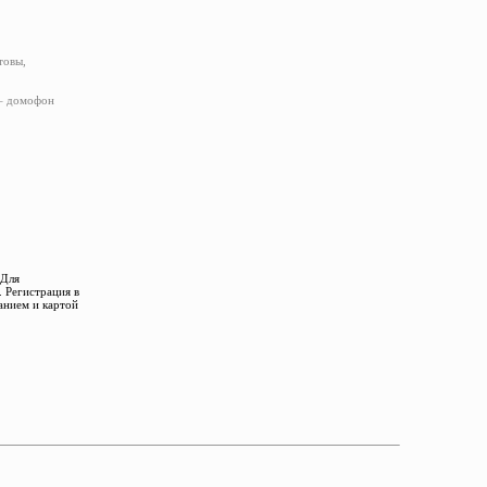
товы,
 – домофон
 Для
 Регистрация в
анием и картой