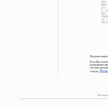
КОТ –
ИНД –
СФ – 
Б – б
ПП – 
СВОБ 
ХС – 
ОК-УЛ
Продажа кварти
Если Вы хотите
размещения ква
системе произв
Реги
города.
Контакты