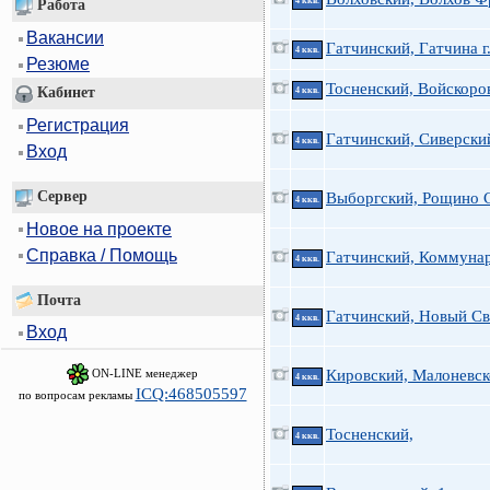
4 ккв.
Работа
Вакансии
Гатчинский, Гатчина г.
4 ккв.
Резюме
Тосненский, Войскоро
Кабинет
4 ккв.
Регистрация
Гатчинский, Сиверски
4 ккв.
Вход
Сервер
Выборгский, Рощино 
4 ккв.
Новое на проекте
Справка / Помощь
Гатчинский, Коммуна
4 ккв.
Почта
Гатчинский, Новый Св
4 ккв.
Вход
ON-LINE менеджер
Кировский, Малоневск
4 ккв.
ICQ:468505597
по вопросам рекламы
Тосненский,
4 ккв.