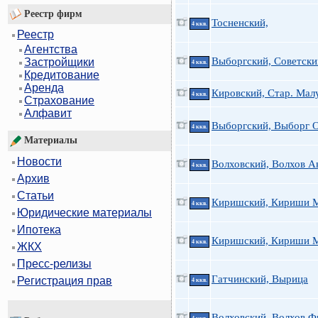
Реестр фирм
Тосненский,
4 ккв.
Реестр
Агентства
Выборгский, Советски
Застройщики
4 ккв.
Кредитование
Аренда
Кировский, Стар. Малу
4 ккв.
Страхование
Алфавит
Выборгский, Выборг 
4 ккв.
Материалы
Новости
Волховский, Волхов А
4 ккв.
Архив
Статьи
Киришский, Кириши 
4 ккв.
Юридические материалы
Ипотека
Киришский, Кириши 
4 ккв.
ЖКХ
Пресс-релизы
Гатчинский, Вырица
Регистрация прав
4 ккв.
Волховский, Волхов Ф