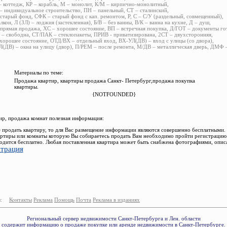
 коттедж, КР – корабль, М – монолит, К/М – кирпично-монолитный,
 индивидуальное строительство, ПН – панельный, СТ – сталинский,
старый фонд, СФК – старый фонд с кап. ремонтом, Р, С – С/У (раздельный, совмещенный),
алкон, Л (ЗЛ) – лоджия (застекленная), Б/В – без ванны, В/К – ванна на кухне, Д – душ,
прямая продажа, ХС – хорошее состояние, ВП – встречная покупка, Д/ГОТ – документы го
– свободна, СТ/ПАК – стеклопакеты, ПРИВ - приватизирована, 2СТ – двухсторонняя,
хорошее состояние, ОТД/ВХ – отдельный вход, ВХ-УЛ(ДВ) – вход с улицы (со двора),
(ДВ) – окна на улицу (двор), П/РЕМ – после ремонта, М/ДВ – металлическая дверь, ДМФ
Материалы по теме:
Продажа квартир, квартиры продажа Санкт- Петербург,продажа покупка
квартиры.
{NOTFOUNDED}
р, продажа комнат полезная информация:
 продать квартиру, то для Вас размещение информации являются совершенно бесплатными.
ртиры или комнаты которую Вы собираетесь продать Вам необходимо пройти регистрацию.
одится бесплатно. Любая поставленная квартира может быть снабжена фотографиями, опис
страция
:
Контакты
Реклама
Помощь
Почта
Реклама в изданиях
Региональный сервер недвижимости Санкт-Петербурга и Лен. области
содержит информацию о продаже покупке или аренде недвижимости в Санкт-Петербурге.