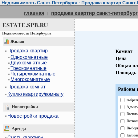
Недвижимость Санкт-Петербурга : Продажа квартир Санкт-
главная
продажа квартир санкт-петербург
|
ESTATE.SPB.RU
Недвижимость Петербурга
Жилая
Продажа квартир
Комнат
Однокомнатные
Цена
Двухкомнатные
Общая пл
Трехкомнатные
Площадь 
Четырехкомнатные
Многокомнатные
Продажа комнат
Районы г
Куплю квартиру/комнату
выбрать
Новостройки
Адмира
Василе
Новостройки продажа
Всевол
Выборг
Аренда
Калини
Снять квартиру