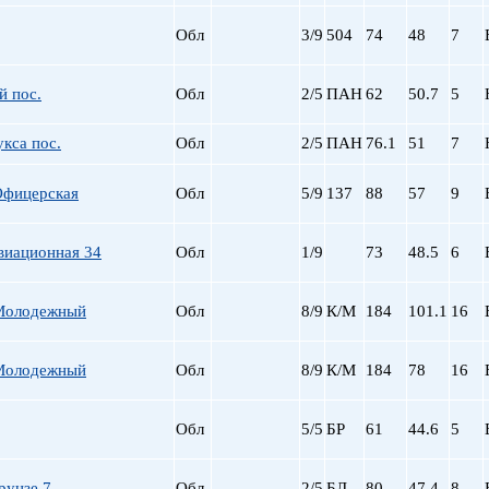
пр. Просвещения
Обл
3/9
504
74
48
7
Приморская
Пролетарская
Пушкинская
й пос.
Обл
2/5
ПАН
62
50.7
5
Рыбацкое
кса пос.
Обл
2/5
ПАН
76.1
Садовая
51
7
Сенная пл.
Офицерская
Обл
5/9
137
88
Спортивная
57
9
Старая Деревня
Технологический ин-
виационная 34
Обл
1/9
73
48.5
6
Удельная
ул. Дыбенко
Молодежный
Обл
8/9
К/М
184
101.1
16
Фрунзенская
Черная речка
Чернышевская
Молодежный
Обл
8/9
К/М
184
78
16
Чкаловская
Электросила
Обл
5/5
БР
61
44.6
5
рунзе 7
Обл
2/5
БЛ
80
47.4
8