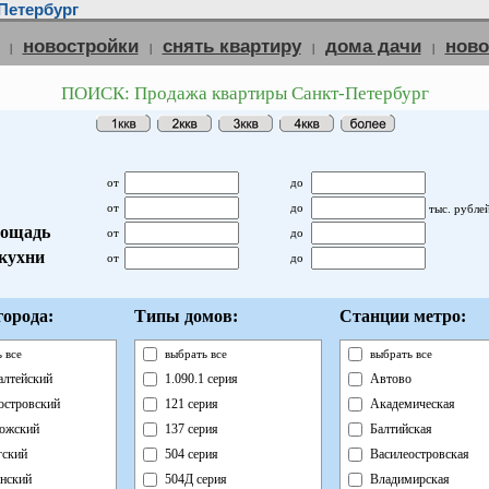
Петербург
новостройки
снять квартиру
дома дачи
нов
|
|
|
|
ПОИСК: Продажа квартиры Санкт-Петербург
от
до
от
до
тыс. рубле
ощадь
от
до
кухни
от
до
орода:
Типы домов:
Станции метро:
 все
выбрать все
выбрать все
лтейский
1.090.1 серия
Автово
островский
121 серия
Академическая
ожский
137 серия
Балтийская
ский
504 серия
Василеостровская
нский
504Д серия
Владимирская