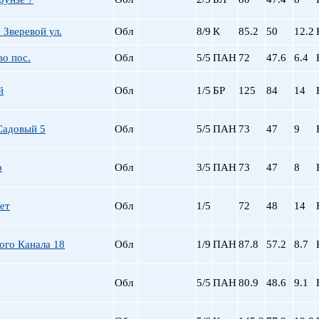
 Зверевой ул.
Обл
8/9
К
85.2
50
12.2
во пос.
Обл
5/5
ПАН
72
47.6
6.4
й
Обл
1/5
БР
125
84
14
Садовый 5
Обл
5/5
ПАН
73
47
9
р
Обл
3/5
ПАН
73
47
8
ет
Обл
1/5
72
48
14
ого Канала 18
Обл
1/9
ПАН
87.8
57.2
8.7
Обл
5/5
ПАН
80.9
48.6
9.1