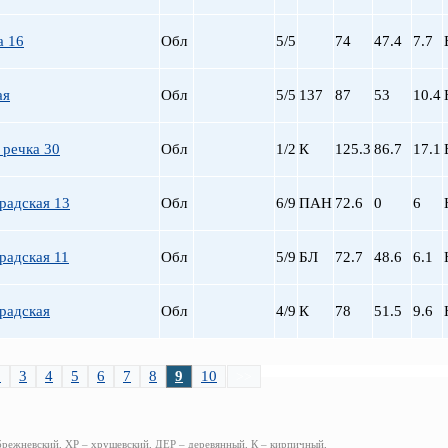
а 16
Обл
5/5
74
47.4
7.7
ая
Обл
5/5
137
87
53
10.4
 речка 30
Обл
1/2
К
125.3
86.7
17.1
радская 13
Обл
6/9
ПАН
72.6
0
6
радская 11
Обл
5/9
БЛ
72.7
48.6
6.1
радская
Обл
4/9
К
78
51.5
9.6
2
3
4
5
6
7
8
9
10
>>
брежневский, ХР – хрущевский, ДЕР – деревянный, К – кирпичный,