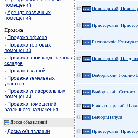
помещений
Приозерский, Приозерс
4 ккв.
Аренда различных
помещений
Приозерский, Приозерс
4 ккв.
Продажа
Продажа офисов
Гатчинский, Коммунар
4 ккв.
Продажа торговых
помещений
Продажа производственных
Приозерский, Плодово
4 ккв.
складов
Продажа зданий
Выборгский, Рощино 
4 ккв.
Продажа земельных
участков
Продажа универсальных
Выборгский, Светогор
4 ккв.
помещений
Продажа помещений
Бокситогорский, Пикал
4 ккв.
различного назначения
Выборг,Папула
4 ккв.
Доска объявлений
Доска объявлений
Приозерский, Приозер
4 ккв.