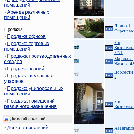
помещений
Аренда различных
помещений
Янино 1,
Продажа
4 ккв.
Сиреневы
Продажа офисов
2-я
Продажа торговых
Комсомол
помещений
4 ккв.
57/1
Продажа производственных
Маршала
складов
4 ккв.
Жукова 48
Продажа зданий
Доблести 
Продажа земельных
4 ккв.
2
участков
Продажа универсальных
помещений
Продажа помещений
2-я
4 ккв.
различного назначения
Комсомол
Доска объявлений
Доска объявлений
Авангардн
4 ккв.
27