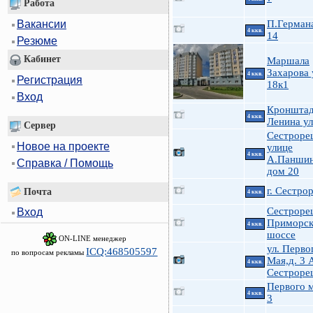
Работа
П.Германа
Вакансии
4 ккв.
14
Резюме
Кабинет
Маршала
Захарова 
4 ккв.
Регистрация
18к1
Вход
Кроншта
4 ккв.
Ленина ул
Сервер
Сестроре
Новое на проекте
улице
4 ккв.
А.Паншин
Справка / Помощь
дом 20
г. Сестро
Почта
4 ккв.
Сестроре
Вход
Приморск
4 ккв.
шоссе
ON-LINE менеджер
ул. Перво
ICQ:468505597
по вопросам рекламы
Мая,д. 3 
4 ккв.
Сестроре
Первого м
4 ккв.
3