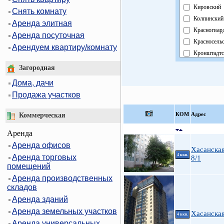
Кировский
Снять комнату
Колпинский
Аренда элитная
Красногвар
Аренда посуточная
Красносель
Арендуем квартиру/комнату
Кронштадтс
Курортный
Загородная
Московски
Дома, дачи
Невский
Продажа участков
Область
Павловский
КOМ
Адрес
Коммерческая
Петроградс
Аренда
Петродвор
Аренда офисов
Приморски
Хасанская
4 ккв.
Аренда торговых
Пушкински
8/1
помещений
Фрунзенски
Аренда производственных
Центральны
складов
Аренда зданий
Аренда земельных участков
Хасанска
4 ккв.
Аренда универсальных