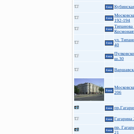
Кубинска
4 ккв.
Московск
4 ккв.
192-194
Типанова 
4 ккв.
Космонав
ул. Типан
4 ккв.
40
Пулковск
4 ккв.
ш.30
Варшавск
4 ккв.
Московск
4 ккв.
206
пр.Гагари
4 ккв.
Гагарина 
4 ккв.
пр. Гагар
4 ккв.
21