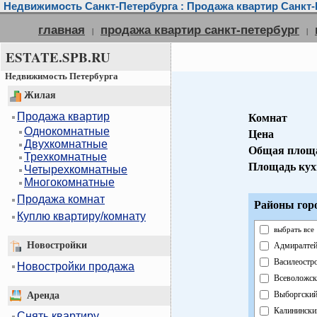
Недвижимость Санкт-Петербурга : Продажа квартир Санкт-
главная
продажа квартир санкт-петербург
|
|
ESTATE.SPB.RU
Недвижимость Петербурга
Жилая
Продажа квартир
Комнат
Однокомнатные
Цена
Двухкомнатные
Общая площ
Трехкомнатные
Площадь кух
Четырехкомнатные
Многокомнатные
Продажа комнат
Районы гор
Куплю квартиру/комнату
выбрать все
Новостройки
Адмиралтей
Василеостр
Новостройки продажа
Всеволожск
Выборгски
Аренда
Калинински
Снять квартиру