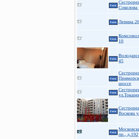
Сестроре
4 ккв.
Соколова 
Ленина 2
4 ккв.
Комсомол
4 ккв.
10
Володарс
4 ккв.
45
Сестроре
Приморск
4 ккв.
шоссе
Сестроре
4 ккв.
ул.Токарев
Сестроре
4 ккв.
Воскова у
Московск
4 ккв.
пр., д.192