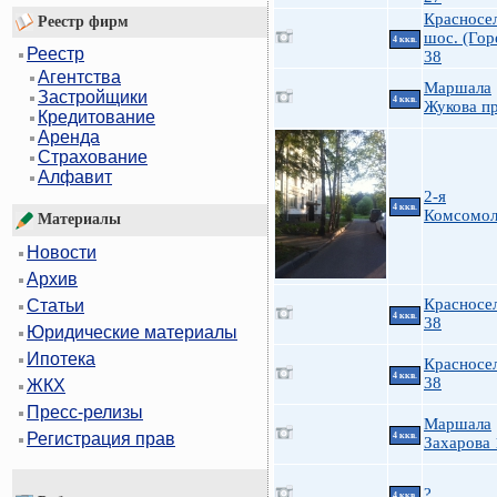
Красносе
Реестр фирм
шос. (Гор
4 ккв.
Реестр
38
Агентства
Маршала
Застройщики
4 ккв.
Жукова пр
Кредитование
Аренда
Страхование
Алфавит
2-я
4 ккв.
Комсомол
Материалы
Новости
Архив
Красносе
Статьи
4 ккв.
38
Юридические материалы
Ипотека
Красносе
4 ккв.
38
ЖКХ
Пресс-релизы
Маршала
Регистрация прав
4 ккв.
Захарова 
?
4 ккв.