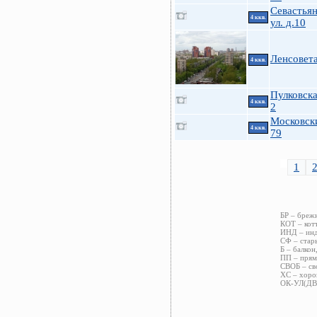
Севастья
4 ккв.
ул. д.10
Ленсовета
4 ккв.
Пулковска
4 ккв.
2
Московск
4 ккв.
79
1
БР – бреж
КОТ – кот
ИНД – инд
СФ – стар
Б – балкон
ПП – прям
СВОБ – св
ХС – хоро
ОК-УЛ(ДВ)