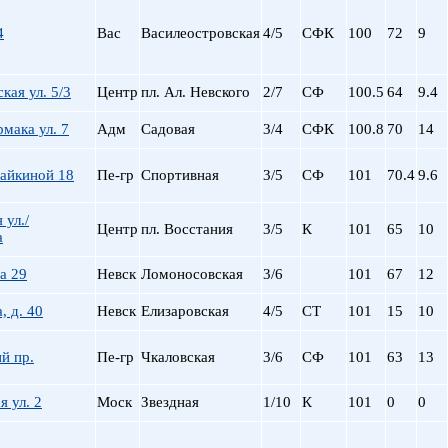
Сталинский
Маяковская
Старый фонд (СФ)
Московская
4
Вас
Василеостровская
4/5
СФК
100
72
9
Хрущевка
Московские ворота
Нарвская
кая ул. 5/3
Центр
пл. Ал. Невского
2/7
СФ
100.5
64
9.4
Невский пр.
Новочеркасская
мака ул. 7
Адм
Садовая
3/4
СФК
100.8
70
14
Обводный Канал
Обухово
Чайкиной 18
Пе-гр
Спортивная
3/5
СФ
101
70.4
9.6
Озерки
Парк Победы
 ул./
Центр
пл. Восстания
3/5
К
101
65
10
Парнас
а
Петроградская
а 29
Невск
Ломоносовская
3/6
101
67
12
Пионерская
пл. Ал. Невского
, д. 40
Невск
Елизаровская
4/5
СТ
101
15
10
пл. Восстания
пл. Ленина
й пр.
Пе-гр
Чкаловская
3/6
СФ
101
63
13
пл. Мужества
Политехническая
я ул. 2
Моск
Звездная
1/10
К
101
0
0
пр. Большевиков
пр. Ветеранов