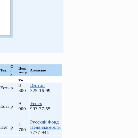
С
Цена
Тел.
/
Агентство
тыс.р.
у
8
Экотон
Есть
р
300
325-16-99
9
Успех
Есть
р
900
993-77-55
Русский Фонд
4
Нет
р
Недвижимости
700
7777-944