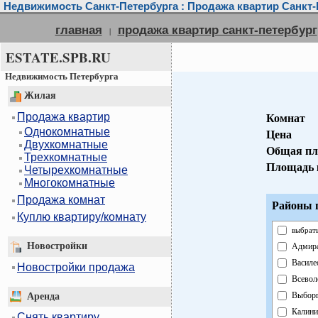
Недвижимость Санкт-Петербурга : Продажа квартир Санкт-
главная
продажа квартир санкт-петербург
|
ESTATE.SPB.RU
Недвижимость Петербурга
Жилая
Продажа квартир
Комнат
Однокомнатные
Цена
Двухкомнатные
Общая пл
Трехкомнатные
Площадь 
Четырехкомнатные
Многокомнатные
Продажа комнат
Районы г
Куплю квартиру/комнату
выбрать
Новостройки
Адмира
Василе
Новостройки продажа
Всевол
Выборг
Аренда
Калини
Снять квартиру