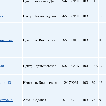
Центр
Гостиный Двор
5/6
СФК
103
61
13
 ул.
Пе-гр
Петроградская
4/5
СФК
103
63
12
проспект
Центр
пл. Восстания
3/5
СФ
103
0
0
ая 5
Центр
Чернышевская
5/6
СФК
103
57.6
12
 пр. 13
Невск
пр. Большевиков
12/17
К/М
103
69
13
истов 29
Адм
Садовая
3/7
СТ
103
73
8