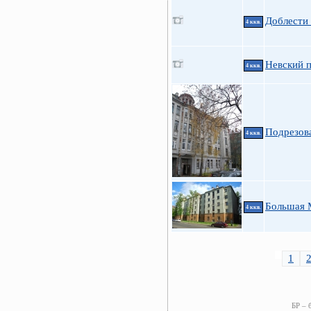
Доблести 
4 ккв.
Невский п
4 ккв.
Подрезов
4 ккв.
Большая 
4 ккв.
1
БР – 