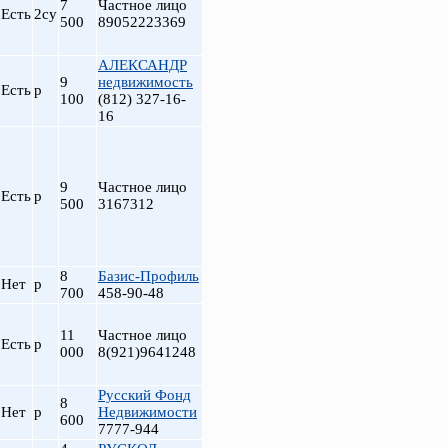
7
Частное лицо
Есть
2су
500
89052223369
АЛЕКСАНДР
9
недвижимость
Есть
р
100
(812) 327-16-
16
9
Частное лицо
Есть
р
500
3167312
т
8
Базис-Профиль
Нет
р
700
458-90-48
11
Частное лицо
Есть
р
000
8(921)9641248
Русский Фонд
8
Нет
р
Недвижимости
600
7777-944