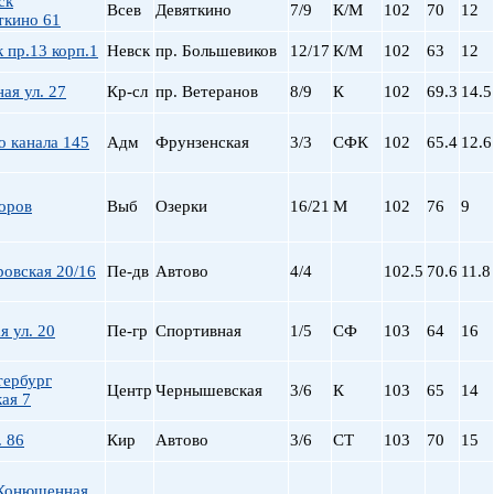
ск
Всев
Девяткино
7/9
К/М
102
70
12
ткино 61
 пр.13 корп.1
Невск
пр. Большевиков
12/17
К/М
102
63
12
ая ул. 27
Кр-сл
пр. Ветеранов
8/9
К
102
69.3
14.5
о канала 145
Адм
Фрунзенская
3/3
СФК
102
65.4
12.6
оров
Выб
Озерки
16/21
М
102
76
9
овская 20/16
Пе-дв
Автово
4/4
102.5
70.6
11.8
я ул. 20
Пе-гр
Спортивная
1/5
СФ
103
64
16
тербург
Центр
Чернышевская
3/6
К
103
65
14
ая 7
. 86
Кир
Автово
3/6
СТ
103
70
15
Конюшенная