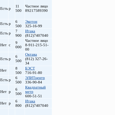
11
Частное лицо
Есть
р
500
89217589390
6
Экотон
Есть
р
500
325-16-99
7
Итака
Есть
р
900
(812)7407040
Частное лицо
9
Нет
с
8-911-215-51-
000
00
Октава
6
Есть
р
(812) 327-26-
500
34
8
БЭСТ
Нет
500
716-91-80
6
ЭЛИТцентр
Есть
р
500
336-90-84
Квадратный
6
Нет
р
метр
500
600-51-51
6
Итака
Нет
р
800
(812)7407040