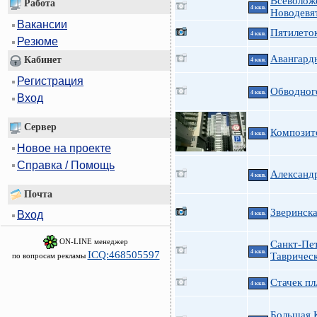
Всеволож
Работа
4 ккв.
Новодевя
Вакансии
Пятилеток
4 ккв.
Резюме
Авангардн
Кабинет
4 ккв.
Регистрация
Обводног
4 ккв.
Вход
Сервер
Композит
4 ккв.
Новое на проекте
Справка / Помощь
Александр
4 ккв.
Почта
Зверинска
Вход
4 ккв.
ON-LINE менеджер
Санкт-Пе
4 ккв.
ICQ:468505597
Таврическ
по вопросам рекламы
Стачек пл
4 ккв.
Большая 