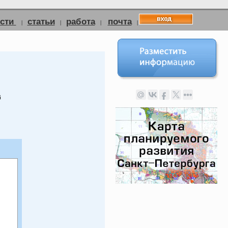
ости
статьи
работа
почта
|
|
|
|
й