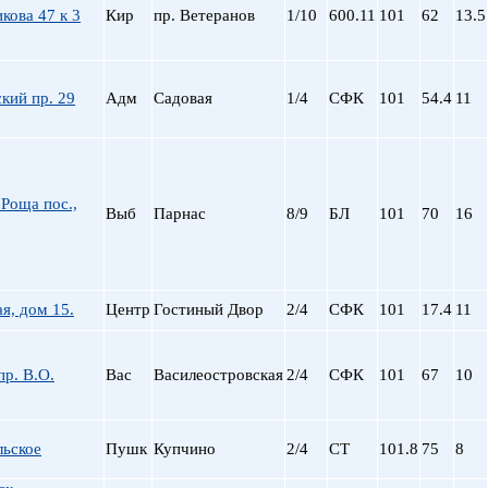
кова 47 к 3
Кир
пр. Ветеранов
1/10
600.11
101
62
13.5
пр. Просвещения
Приморская
Пролетарская
Пушкинская
кий пр. 29
Адм
Садовая
1/4
СФК
101
54.4
11
Рыбацкое
Садовая
Сенная пл.
Спортивная
Роща пос.,
Выб
Парнас
8/9
БЛ
101
70
16
Старая Деревня
Технологический ин-
Удельная
ул. Дыбенко
ая, дом 15.
Центр
Гостиный Двор
2/4
СФК
101
17.4
11
Фрунзенская
Черная речка
Чернышевская
р. В.О.
Вас
Василеостровская
2/4
СФК
101
67
10
Чкаловская
Электросила
льское
Пушк
Купчино
2/4
СТ
101.8
75
8