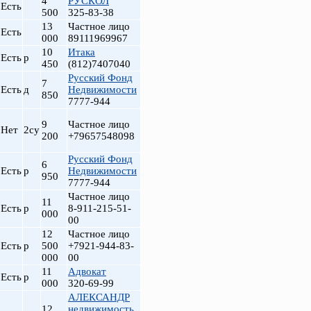
4
РУСКОЛ
Есть
500
325-83-38
13
Частное лицо
Есть
000
89111969967
10
Итака
Есть
р
450
(812)7407040
Русский Фонд
7
Есть
д
Недвижимости
850
7777-944
9
Частное лицо
Нет
2су
200
+79657548098
Русский Фонд
6
Есть
р
Недвижимости
950
7777-944
Частное лицо
11
Есть
р
8-911-215-51-
000
00
12
Частное лицо
Есть
р
500
+7921-944-83-
000
00
11
Адвокат
Есть
р
000
320-69-99
АЛЕКСАНДР
12
недвижимость