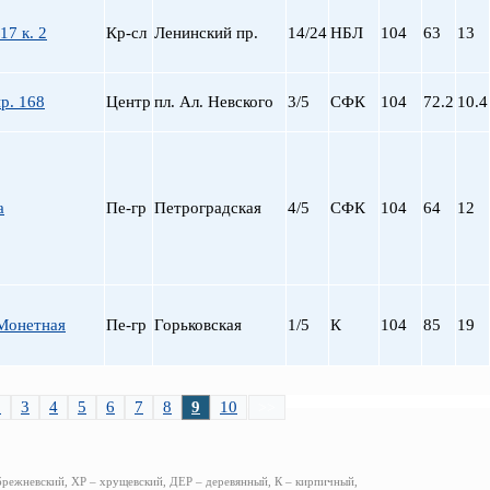
17 к. 2
Кр-сл
Ленинский пр.
14/24
НБЛ
104
63
13
р. 168
Центр
пл. Ал. Невского
3/5
СФК
104
72.2
10.4
а
Пе-гр
Петроградская
4/5
СФК
104
64
12
Монетная
Пе-гр
Горьковская
1/5
К
104
85
19
2
3
4
5
6
7
8
9
10
>>
брежневский, ХР – хрущевский, ДЕР – деревянный, К – кирпичный,