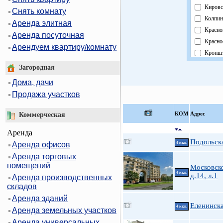
Кировс
Снять комнату
Колпин
Аренда элитная
Красно
Аренда посуточная
Красно
Арендуем квартиру/комнату
Кроншт
Курорт
Загородная
Москов
Дома, дачи
Невски
Продажа участков
Област
Павлов
КOМ
Адрес
Коммерческая
Петрог
Аренда
Петрод
Подольска
Аренда офисов
4 ккв.
Примо
Аренда торговых
Пушки
помещений
Московск
Фрунзе
4 ккв.
д.14, л.1
Аренда производственных
Центра
складов
Аренда зданий
Еленинска
4 ккв.
Аренда земельных участков
Аренда универсальных