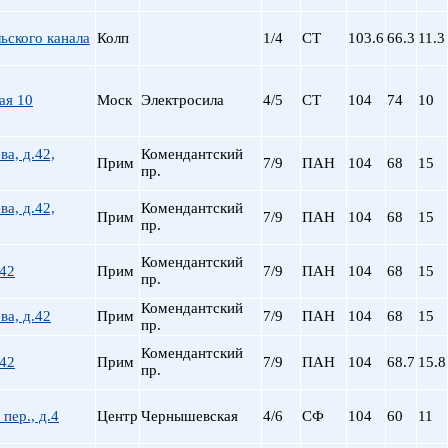
ьского канала
Колп
1/4
СТ
103.6
66.3
11.3
ая 10
Моск
Электросила
4/5
СТ
104
74
10
ва, д.42,
Комендантский
Прим
7/9
ПАН
104
68
15
пр.
ва, д.42,
Комендантский
Прим
7/9
ПАН
104
68
15
пр.
Комендантский
 42
Прим
7/9
ПАН
104
68
15
пр.
Комендантский
ва, д.42
Прим
7/9
ПАН
104
68
15
пр.
Комендантский
 42
Прим
7/9
ПАН
104
68.7
15.8
пр.
пер., д.4
Центр
Чернышевская
4/6
СФ
104
60
11