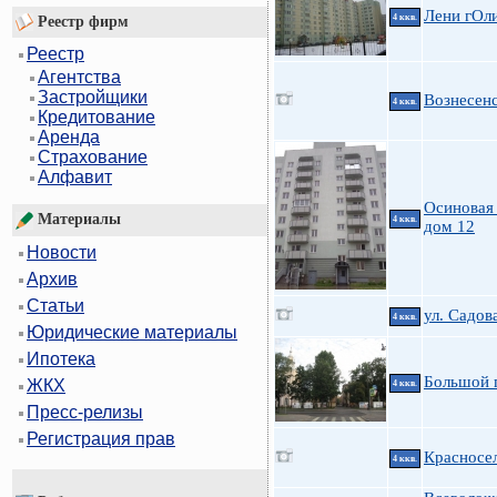
Лени гОли
4 ккв.
Реестр фирм
Реестр
Агентства
Застройщики
Вознесенс
4 ккв.
Кредитование
Аренда
Страхование
Алфавит
Осиновая 
Материалы
4 ккв.
дом 12
Новости
Архив
Статьи
ул. Садов
4 ккв.
Юридические материалы
Ипотека
Большой п
ЖКХ
4 ккв.
Пресс-релизы
Регистрация прав
Красносе
4 ккв.