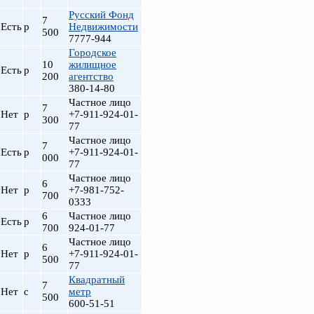
Русский Фонд
7
Есть
р
Недвижимости
500
7777-944
Городское
10
жилищное
Есть
р
200
агентство
380-14-80
Частное лицо
7
Нет
р
+7-911-924-01-
300
77
Частное лицо
7
Есть
р
+7-911-924-01-
000
77
Частное лицо
6
Нет
р
+7-981-752-
700
0333
6
Частное лицо
Есть
р
700
924-01-77
Частное лицо
6
Нет
р
+7-911-924-01-
500
77
Квадратный
7
Нет
с
метр
500
600-51-51