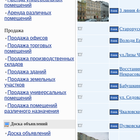
помещений
3 линия 4
4 ккв.
Аренда различных
помещений
Старорусс
Продажа
4 ккв.
Продажа офисов
Володи Ер
4 ккв.
Продажа торговых
помещений
ул.Лизы 
4 ккв.
Продажа производственных
складов
Восстания
Продажа зданий
4 ккв.
Некрасов
Продажа земельных
участков
Бабушкин
4 ккв.
Продажа универсальных
ул. Седова
помещений
4 ккв.
Продажа помещений
различного назначения
Чкаловски
4 ккв.
Доска объявлений
Пулковска
4 ккв.
Доска объявлений