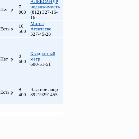
АЛЕКСАНДР
7
недвижимость
Нет
р
800
(812) 327-16-
16
Митра
10
Есть
р
Агентство
500
327-45-28
Квадратный
8
Нет
р
метр
600
600-51-51
9
Частное лицо
Есть
р
400
89219291455