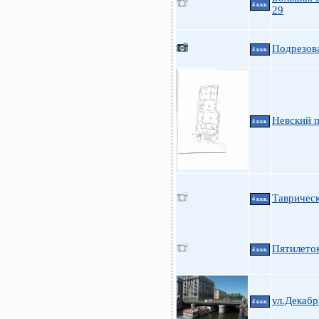
4 ккв.
29
Подрезова
4 ккв.
Невский 
4 ккв.
Таврическ
4 ккв.
Пятилеток
4 ккв.
ул.Декабр
4 ккв.