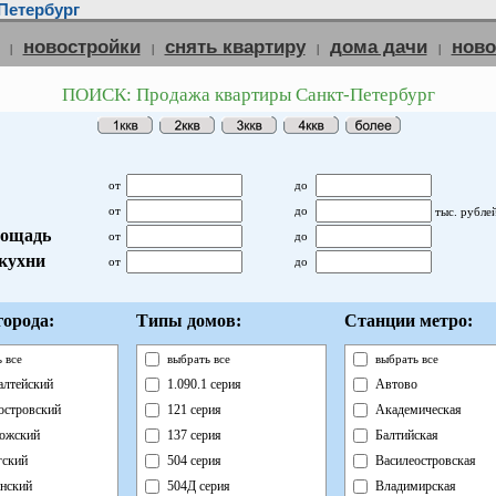
Петербург
новостройки
снять квартиру
дома дачи
нов
|
|
|
|
ПОИСК: Продажа квартиры Санкт-Петербург
от
до
от
до
тыс. рубле
ощадь
от
до
кухни
от
до
орода:
Типы домов:
Станции метро:
 все
выбрать все
выбрать все
лтейский
1.090.1 серия
Автово
островский
121 серия
Академическая
ожский
137 серия
Балтийская
ский
504 серия
Василеостровская
нский
504Д серия
Владимирская