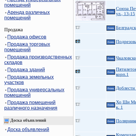
помещений
Союза Пе
Аренда различных
4 ккв.
ул., 13-15
помещений
Белградск
4 ккв.
Продажа
Продажа офисов
Подрезова
4 ккв.
Продажа торговых
помещений
Продажа производственных
Чкаловски
4 ккв.
складов
Пятилеток
Продажа зданий
4 ккв.
корп.1
Продажа земельных
участков
Доблести 
Продажа универсальных
4 ккв.
помещений
Хо Ши Ми
Продажа помещений
4 ккв.
к. 1
различного назначения
Доска объявлений
Полярник
4 ккв.
Доска объявлений
Комендан