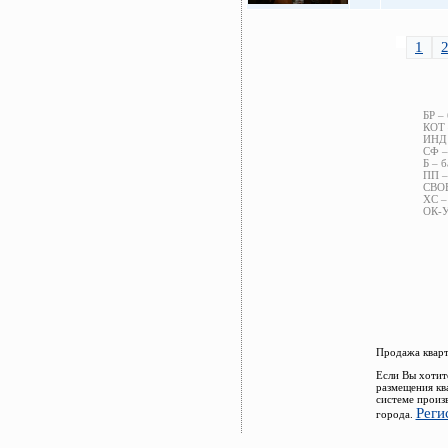
1
БР –
КОТ 
ИНД 
СФ –
Б – б
ПП –
СВОБ
ХС –
ОК-У
Продажа кварт
Если Вы хотит
размещения кв
системе произ
Реги
города.