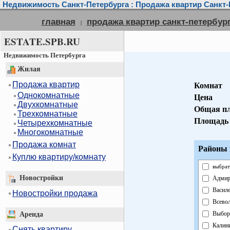
Недвижимость Санкт-Петербурга : Продажа квартир Санкт-
главная
продажа квартир санкт-петербур
|
ESTATE.SPB.RU
Недвижимость Петербурга
Жилая
Продажа квартир
Комнат
Однокомнатные
Цена
Двухкомнатные
Общая п
Трехкомнатные
Площадь 
Четырехкомнатные
Многокомнатные
Продажа комнат
Районы 
Куплю квартиру/комнату
выбрат
Новостройки
Адмир
Василе
Новостройки продажа
Всево
Выбор
Аренда
Калин
Снять квартиру