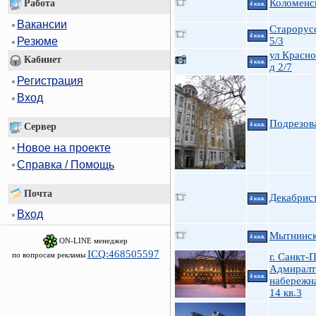
Коломенск
Работа
4 ккв.
Вакансии
Старорусс
4 ккв.
5/3
Резюме
ул Красно
Кабинет
4 ккв.
д 2/7
Регистрация
Вход
Подрезов
Сервер
4 ккв.
Новое на проекте
Справка / Помощь
Почта
Декабрист
4 ккв.
Вход
Мытнинска
4 ккв.
ON-LINE менеджер
ICQ:468505597
по вопросам рекламы
г. Санкт-
Адмиралт
4 ккв.
набережна
14 кв.3