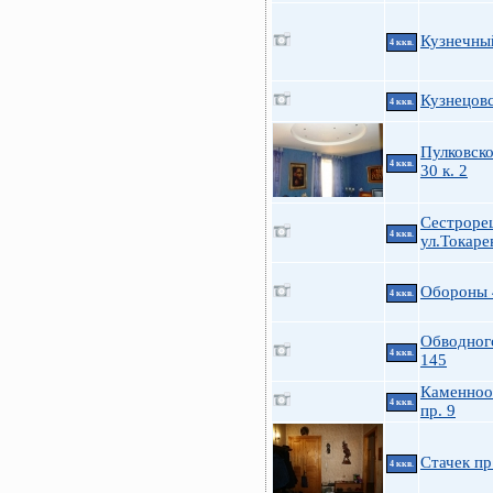
Кузнечный
4 ккв.
Кузнецовс
4 ккв.
Пулковско
4 ккв.
30 к. 2
Сестроре
4 ккв.
ул.Токарев
Обороны 
4 ккв.
Обводног
4 ккв.
145
Каменноо
4 ккв.
пр. 9
Стачек пр
4 ккв.