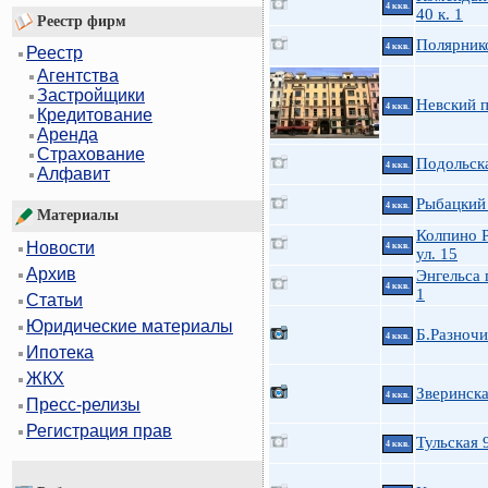
4 ккв.
40 к. 1
Реестр фирм
Полярнико
4 ккв.
Реестр
Агентства
Застройщики
Невский п
4 ккв.
Кредитование
Аренда
Страхование
Подольска
4 ккв.
Алфавит
Рыбацкий 
4 ккв.
Материалы
Колпино 
Новости
4 ккв.
ул. 15
Архив
Энгельса 
4 ккв.
1
Статьи
Юридические материалы
Б.Разночи
4 ккв.
Ипотека
ЖКХ
Зверинска
4 ккв.
Пресс-релизы
Регистрация прав
Тульская 
4 ккв.