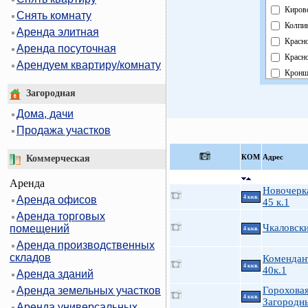
Киров
Снять комнату
Колпи
Аренда элитная
Красн
Аренда посуточная
Красно
Арендуем квартиру/комнату
Кронш
Курор
Загородная
Моско
Дома, дачи
Невск
Продажа участков
Облас
Павло
КOМ
Адрес
Коммерческая
Петро
Аренда
Петро
Новочерка
Аренда офисов
4 ккв.
Примо
45 к.1
Аренда торговых
Пушки
Чкаловск
помещений
4 ккв.
Фрунз
Аренда производственных
Центр
складов
Комендан
4 ккв.
40к.1
Аренда зданий
Аренда земельных участков
Гороховая
4 ккв.
Загородн
Аренда универсальных