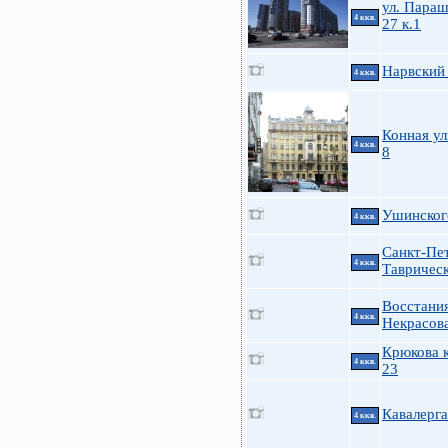
ул. Пара
4 ккв.
27 к.1
Нарвский 
4 ккв.
Конная ул
4 ккв.
8
Ушинского
4 ккв.
Санкт-Пе
4 ккв.
Таврическ
Восстания
4 ккв.
Некрасов
Крюкова к
4 ккв.
23
Кавалерга
4 ккв.