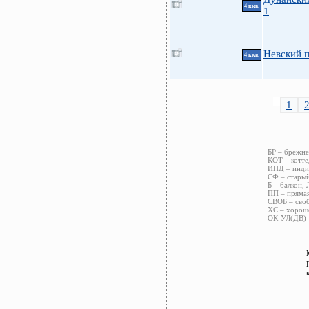
4 ккв.
1
Невский п
4 ккв.
1
БР – брежне
КОТ – котте
ИНД – индив
СФ – старый
Б – балкон, 
ПП – прямая
СВОБ – своб
ХС – хороше
ОК-УЛ(ДВ) –