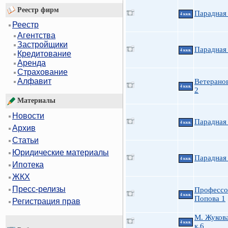
Реестр фирм
Парадная 
4 ккв.
Реестр
Агентства
Застройщики
Парадная 
4 ккв.
Кредитование
Аренда
Страхование
Алфавит
Ветеранов
4 ккв.
2
Материалы
Новости
Парадная 
4 ккв.
Архив
Статьи
Юридические материалы
Парадная 
4 ккв.
Ипотека
ЖКХ
Пресс-релизы
Профессо
4 ккв.
Попова 1
Регистрация прав
М. Жукова
4 ккв.
к.6