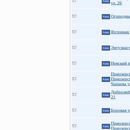
4 ккв.
ул. 26
Огородны
4 ккв.
Яхтенная 
4 ккв.
Энтузиаст
4 ккв.
Невский п
4 ккв.
Приозерс
Приозерск
4 ккв.
Чапаева у
Добролюб
4 ккв.
21
Боровая у
4 ккв.
Приозерс
4 ккв.
Приозерск