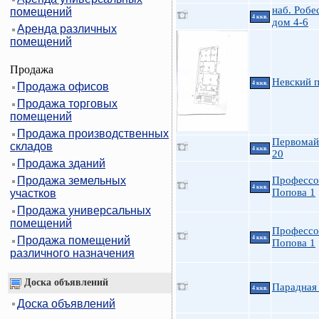
наб. Робе
помещений
4 ккв.
дом 4-6
Аренда различных
помещений
Продажа
Невский 
4 ккв.
Продажа офисов
Продажа торговых
помещений
Продажа производственных
Первомайс
складов
4 ккв.
20
Продажа зданий
Продажа земельных
Профессо
4 ккв.
Попова 1
участков
Продажа универсальных
помещений
Профессо
Продажа помещений
4 ккв.
Попова 1
различного назначения
Доска объявлений
Парадная 
4 ккв.
Доска объявлений