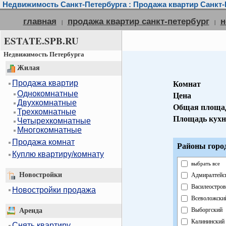
Недвижимость Санкт-Петербурга : Продажа квартир Санкт-
главная
продажа квартир санкт-петербург
н
|
|
ESTATE.SPB.RU
Недвижимость Петербурга
Жилая
Продажа квартир
Комнат
Однокомнатные
Цена
Двухкомнатные
Общая площа
Трехкомнатные
Площадь кухн
Четырехкомнатные
Многокомнатные
Продажа комнат
Районы горо
Куплю квартиру/комнату
выбрать все
Новостройки
Адмиралтейс
Василеостров
Новостройки продажа
Всеволожски
Выборгский
Аренда
Калининский
Снять квартиру