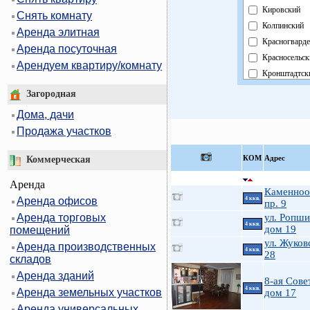
Кировский
Снять комнату
Колпинский
Аренда элитная
Красногварде
Аренда посуточная
Красносельск
Арендуем квартиру/комнату
Кронштадтск
Курортный
Загородная
Московский
Дома, дачи
Невский
Продажа участков
Область
Павловский
КOМ
Адрес
Коммерческая
Петроградск
Аренда
Петродворцо
Каменноо
Аренда офисов
4 ккв.
Приморский
пр. 9
Аренда торговых
Пушкинский
ул. Ропши
4 ккв.
дом 19
помещений
Фрунзенский
ул. Жуков
Аренда производственных
Центральный
4 ккв.
28
складов
Аренда зданий
8-ая Совет
4 ккв.
Аренда земельных участков
дом 17
Аренда универсальных