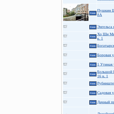
Пушкин 
4 ккв.
8А
Энгельса 
4 ккв.
Хо Ши Ми
4 ккв.
к. 1
Богатырск
4 ккв.
Боровая у
4 ккв.
1 Утиная у
4 ккв.
Большой П
4 ккв.
16 к. 1
Рубинштей
4 ккв.
Садовая у
4 ккв.
Дачный пр
4 ккв.
Дунайский