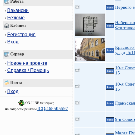
Работа
Первого м
4 ккв.
Вакансии
Резюме
Набережн
Кабинет
4 ккв.
Фонтанки
Регистрация
Вход
Красного
4 ккв.
ул., д. 5/1
Сервер
Новое на проекте
10-я Сове
Справка / Помощь
4 ккв.
15
Почта
10-я Сове
4 ккв.
15
Вход
Гданьская
ON-LINE менеджер
4 ккв.
ICQ:468505597
по вопросам рекламы
9-я Советс
4 ккв.
Малая Пу