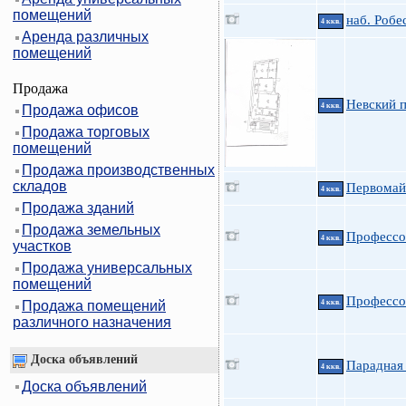
помещений
наб. Робе
4 ккв.
Аренда различных
помещений
Продажа
Невский 
4 ккв.
Продажа офисов
Продажа торговых
помещений
Продажа производственных
складов
Первомайс
4 ккв.
Продажа зданий
Продажа земельных
Профессо
4 ккв.
участков
Продажа универсальных
помещений
Профессо
Продажа помещений
4 ккв.
различного назначения
Доска объявлений
Парадная 
4 ккв.
Доска объявлений