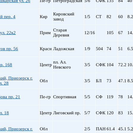
карская ул. 26
Пе-гр
Петроградская
5/6
СФК
135
84
40
Кировский
й пер. 4
Кир
1/5
СТ
82
60
8.
завод
Старая
ул. 22к2
Прим
12/16
105
67
14
Деревня
ов пр. 56
Красн
Ладожская
1/9
504
74
51
6.
пл. Ал.
р. 168
Центр
3/5
СФК
104
72.2
10
Невского
ий, Приозерск г.
Обл
3/5
БЛ
73
47.1
8.
л. 28
ова пр. 21
Пе-гр
Спортивная
5/5
СФ
119
78
14
л. 18
Центр
Лиговский пр.
5/7
СФК
120
83
15
ий, Приозерск г.
Обл
2/5
ПАН
61.4
45.1
5.