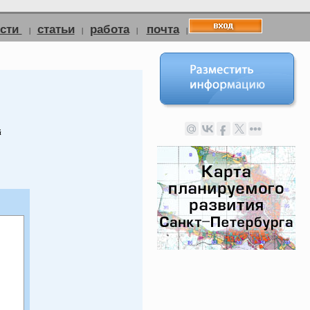
ости
статьи
работа
почта
|
|
|
|
й