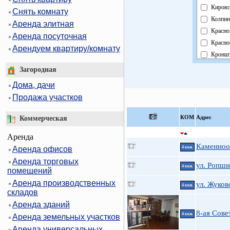
Кировс
Снять комнату
Колпин
Аренда элитная
Красно
Аренда посуточная
Красно
Арендуем квартиру/комнату
Кроншт
Курорт
Загородная
Москов
Дома, дачи
Невски
Продажа участков
Област
Павлов
КOМ
Адрес
Коммерческая
Петрог
Аренда
Петрод
Каменноо
Аренда офисов
4 ккв.
Примо
Аренда торговых
Пушки
ул. Ропши
4 ккв.
помещений
Фрунзе
Аренда производственных
ул. Жуков
Центра
4 ккв.
складов
Аренда зданий
8-ая Сове
4 ккв.
Аренда земельных участков
Аренда универсальных