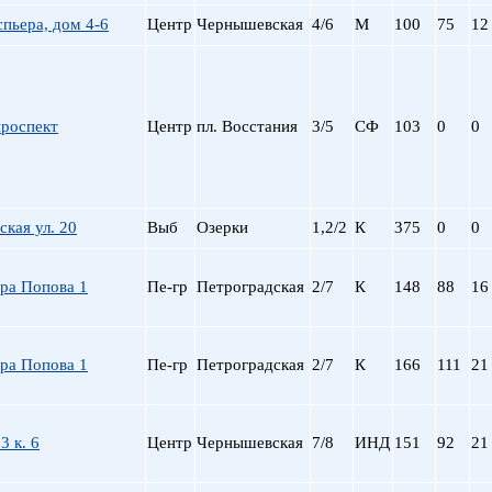
Сталинский
Маяковская
спьера, дом 4-6
Центр
Чернышевская
4/6
М
100
75
12
Старый фонд (СФ)
Московская
Хрущевка
Московские ворота
Нарвская
Невский пр.
проспект
Центр
пл. Восстания
3/5
СФ
103
0
0
Новочеркасская
Обводный Канал
Обухово
Озерки
кая ул. 20
Выб
Озерки
1,2/2
К
375
0
0
Парк Победы
Парнас
Петроградская
ра Попова 1
Пе-гр
Петроградская
2/7
К
148
88
16
Пионерская
пл. Ал. Невского
пл. Восстания
ра Попова 1
Пе-гр
Петроградская
2/7
К
166
111
21
пл. Ленина
пл. Мужества
Политехническая
3 к. 6
Центр
Чернышевская
7/8
ИНД
151
92
21
пр. Большевиков
пр. Ветеранов