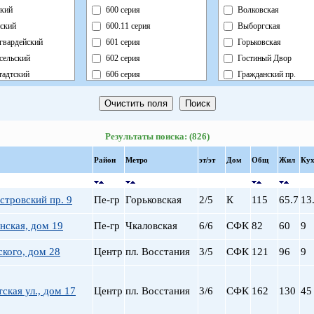
кий
600 серия
Волковская
ский
600.11 серия
Выборгская
гвардейский
601 серия
Горьковская
сельский
602 серия
Гостиный Двор
адтский
606 серия
Гражданский пр.
ный
Блочный
Девяткино
ский
Брежневка
Достоевская
й
Деревянный
Елизаровская
Результаты поиска: (826)
ь
Индивидуальный
Звездная
ский
Кирпично-Монолитный
Звенигородская
Район
Метро
эт/эт
Дом
Общ
Жил
Кух
радский
Кирпичный
Кировский завод
ворцовый
Корабль
Комендантский пр.
стровский пр. 9
Пе-гр
Горьковская
2/5
К
115
65.7
13
рский
Коттедж
Крестовский о-в
нский
Монолит
Купчино
нская, дом 19
Пе-гр
Чкаловская
6/6
СФК
82
60
9
нский
Немецкий
Ладожская
ского, дом 28
Центр
пл. Восстания
3/5
СФК
121
96
9
льный
Новый Блочный
Ленинский пр.
Панельный
Лесная
Реконструкция
Лиговский пр.
тская ул., дом 17
Центр
пл. Восстания
3/6
СФК
162
130
45
Ст.Фонд Кап.Рем.
Ломоносовская