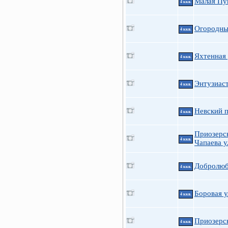
Малая Пуш
4 ккв.
Огородны
4 ккв.
Яхтенная 
4 ккв.
Энтузиаст
4 ккв.
Невский п
4 ккв.
Приозерск
4 ккв.
Чапаева у
Добролюб
4 ккв.
Боровая у
4 ккв.
Приозерск
4 ккв.