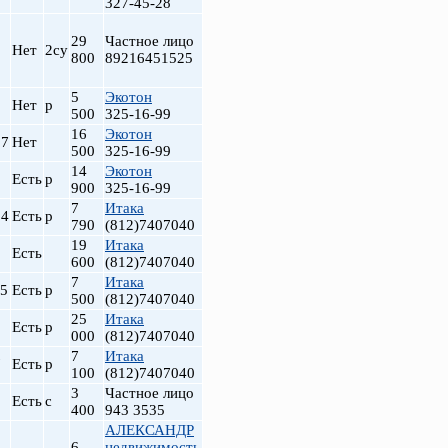
327-45-28
29
Частное лицо
Нет
2су
800
89216451525
5
Экотон
5
Нет
р
500
325-16-99
16
Экотон
.7
Нет
500
325-16-99
14
Экотон
Есть
р
900
325-16-99
7
Итака
.4
Есть
р
790
(812)7407040
19
Итака
Есть
600
(812)7407040
7
Итака
.5
Есть
р
500
(812)7407040
25
Итака
Есть
р
000
(812)7407040
7
Итака
7
Есть
р
100
(812)7407040
3
Частное лицо
Есть
с
400
943 3535
АЛЕКСАНДР
6
недвижимость