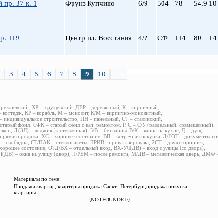
 пр. 37 к. 1
Фрунз
Купчино
6/9
504
78
54.9
10
р. 119
Центр
пл. Восстания
4/?
СФ
114
80
14
2
3
4
5
6
7
8
9
10
>>
брежневский, ХР – хрущевский, ДЕР – деревянный, К – кирпичный,
 коттедж, КР – корабль, М – монолит, К/М – кирпично-монолитный,
 индивидуальное строительство, ПН – панельный, СТ – сталинский,
старый фонд, СФК – старый фонд с кап. ремонтом, Р, С – С/У (раздельный, совмещенный),
алкон, Л (ЗЛ) – лоджия (застекленная), Б/В – без ванны, В/К – ванна на кухне, Д – душ,
прямая продажа, ХС – хорошее состояние, ВП – встречная покупка, Д/ГОТ – документы го
– свободна, СТ/ПАК – стеклопакеты, ПРИВ - приватизирована, 2СТ – двухсторонняя,
хорошее состояние, ОТД/ВХ – отдельный вход, ВХ-УЛ(ДВ) – вход с улицы (со двора),
(ДВ) – окна на улицу (двор), П/РЕМ – после ремонта, М/ДВ – металлическая дверь, ДМФ
Материалы по теме:
Продажа квартир, квартиры продажа Санкт- Петербург,продажа покупка
квартиры.
{NOTFOUNDED}