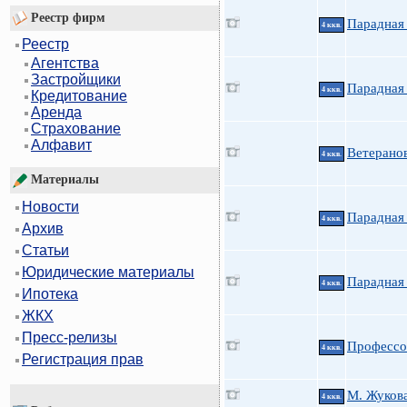
Реестр фирм
Парадная 
4 ккв.
Реестр
Агентства
Застройщики
Парадная 
4 ккв.
Кредитование
Аренда
Страхование
Алфавит
Ветеранов
4 ккв.
Материалы
Новости
Парадная 
4 ккв.
Архив
Статьи
Юридические материалы
Парадная 
4 ккв.
Ипотека
ЖКХ
Пресс-релизы
Профессо
4 ккв.
Регистрация прав
М. Жукова
4 ккв.