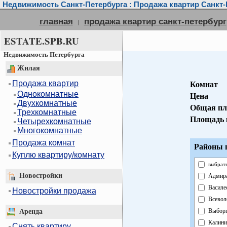
Недвижимость Санкт-Петербурга : Продажа квартир Санкт-
главная
продажа квартир санкт-петербург
|
ESTATE.SPB.RU
Недвижимость Петербурга
Жилая
Продажа квартир
Комнат
Однокомнатные
Цена
Двухкомнатные
Общая пл
Трехкомнатные
Площадь 
Четырехкомнатные
Многокомнатные
Продажа комнат
Районы г
Куплю квартиру/комнату
выбрать
Новостройки
Адмира
Василе
Новостройки продажа
Всевол
Выборг
Аренда
Калини
Снять квартиру