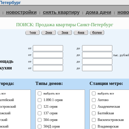
Петербург
новостройки
снять квартиру
дома дачи
нов
|
|
|
|
ПОИСК: Продажа квартиры Санкт-Петербург
от
до
от
до
тыс. рубле
ощадь
от
до
кухни
от
до
орода:
Типы домов:
Станции метро:
 все
выбрать все
выбрать все
лтейский
1.090.1 серия
Автово
островский
121 серия
Академическая
ожский
137 серия
Балтийская
ский
504 серия
Василеостровская
нский
504Д серия
Владимирская