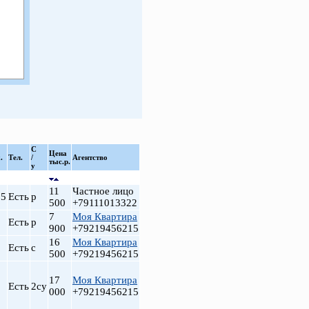
С
Цена
.
Тел.
/
Агентство
тыс.р.
у
11
Частное лицо
.5
Есть
р
500
+79111013322
7
Моя Квартира
Есть
р
900
+79219456215
16
Моя Квартира
Есть
с
500
+79219456215
17
Моя Квартира
Есть
2су
000
+79219456215