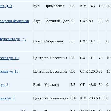
ая, д. 3
Кур
Приморская
6/6
К/М
143
100
20
ая реки Фонтанки
Адм
Гостиный Двор
5/5
СФК
89
59
8
Курсанта ул., д.
Пе-гр
Спортивная
3/5
СФК
118
0
0
тская ул. 15
Центр
пл. Восстания
2/6
СФ
110
79
16
тская ул. 15
Центр
пл. Восстания
3/6
СФК
120.3
85
15
 ул. 3
Выб
Удельная
5/5
СТ
48.6
52
9
кая ул. 5
Центр
Чернышевская
6/10
К/М
203.6
160
0