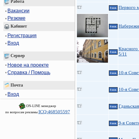
Работа
Первого м
4 ккв.
Вакансии
Резюме
Набережн
Кабинет
4 ккв.
Регистрация
Вход
Красного 
4 ккв.
5/11
Сервер
Новое на проекте
Справка / Помощь
10-я Сове
4 ккв.
Почта
10-я Сове
4 ккв.
Вход
Гданьская
ON-LINE менеджер
4 ккв.
ICQ:468505597
по вопросам рекламы
9-я Советс
4 ккв.