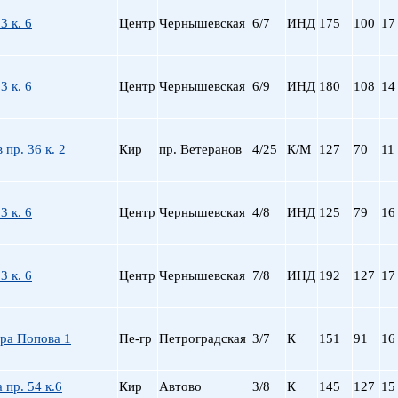
пр. Просвещения
3 к. 6
Центр
Чернышевская
6/7
ИНД
175
100
17
Приморская
Пролетарская
Пушкинская
3 к. 6
Центр
Чернышевская
6/9
ИНД
180
108
14
Рыбацкое
Садовая
Сенная пл.
 пр. 36 к. 2
Кир
пр. Ветеранов
4/25
К/М
127
70
11
Спортивная
Старая Деревня
Технологический ин-
3 к. 6
Центр
Чернышевская
4/8
ИНД
125
79
16
Удельная
ул. Дыбенко
Фрунзенская
3 к. 6
Центр
Чернышевская
7/8
ИНД
192
127
17
Черная речка
Чернышевская
Чкаловская
ра Попова 1
Пе-гр
Петроградская
3/7
К
151
91
16
Электросила
 пр. 54 к.6
Кир
Автово
3/8
К
145
127
15