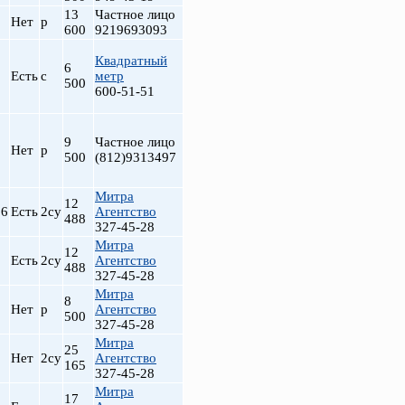
13
Частное лицо
Нет
р
600
9219693093
Квадратный
6
Есть
с
метр
500
600-51-51
9
Частное лицо
Нет
р
500
(812)9313497
Митра
12
.6
Есть
2су
Агентство
488
327-45-28
Митра
12
Есть
2су
Агентство
488
327-45-28
Митра
8
Нет
р
Агентство
500
327-45-28
Митра
25
Нет
2су
Агентство
165
327-45-28
Митра
17