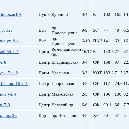
Широкая 8А
Пушк
Купчино
3/4
К
182
165
14
пр.
пр. 127
Выб
9/9
504
74
49
6.
Просвещения
пр.
а ул. 9 к. 1
Выб
6/10
ПАН
141
63
16
Просвещения
Комендантский
ий 55 к. 1
Прим
16/17
К
143.5
77
37
пр.
л. 8
Центр
Владимирская
3/4
СФ
158
97
22
л. 17 к. 2
Прим
Удельная
3/3
КОТ
183.2
71.5
37
.С. пр. 16 к. 1
Пе-гр
Спортивная
3/5
СФ
117
74.6
11
на ул. 4
Центр
Маяковская
2/5
СФ
196
130
32
л. 7-9
Центр
Невский пр.
6/6
СФ
90.1
66
7.
.,дом 26
Кир
пр. Ветеранов
4/5
ХР
50
37
5