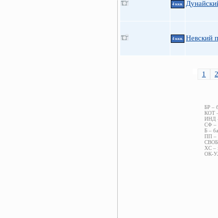
Дунайский
4 ккв.
Невский п
4 ккв.
1
БР – 
КОТ –
ИНД –
СФ – 
Б – б
ПП – 
СВОБ 
ХС – 
ОК-УЛ