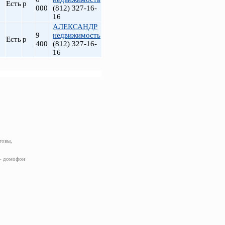
Есть
р
000
(812) 327-16-
16
АЛЕКСАНДР
9
недвижимость
Есть
р
400
(812) 327-16-
16
товы,
 – домофон