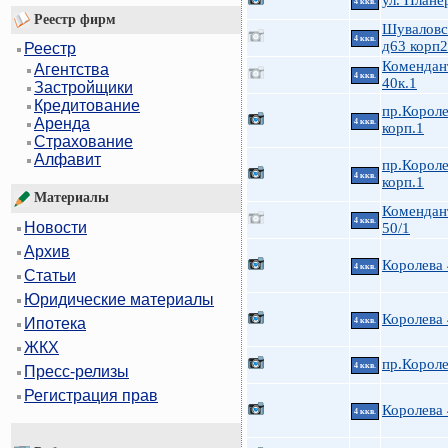
ул. Плане
4 ккв.
Реестр фирм
Шуваловс
4 ккв.
д63 корп2
Реестр
Комендан
Агентства
4 ккв.
40к.1
Застройщики
Кредитование
пр.Короле
Аренда
4 ккв.
корп.1
Страхование
Алфавит
пр.Короле
4 ккв.
корп.1
Материалы
Комендан
4 ккв.
Новости
50/1
Архив
Королева
4 ккв.
Статьи
Юридические материалы
Королева
Ипотека
4 ккв.
ЖКХ
пр.Короле
4 ккв.
Пресс-релизы
Регистрация прав
Королева
4 ккв.