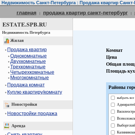
Недвижимость Санкт-Петербурга : Продажа квартир Санкт-
главная
продажа квартир санкт-петербург
|
|
ESTATE.SPB.RU
Недвижимость Петербурга
Жилая
Продажа квартир
Комнат
Однокомнатные
Цена
Двухкомнатные
Общая площ
Трехкомнатные
Площадь кух
Четырехкомнатные
Многокомнатные
Продажа комнат
Районы гор
Куплю квартиру/комнату
выбрать все
Новостройки
Адмиралте
Василеостр
Новостройки продажа
Всеволожс
Выборгски
Аренда
Калинински
Снять квартиру