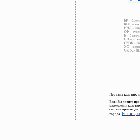
БР – бреж
КОТ – кот
ИНД – инд
СФ – стар
Б – балкон
ПП – прям
СВОБ – св
ХС – хоро
ОК-УЛ(ДВ)
Продажа квартир, п
Если Вы хотите про
размещения квартир
системе производит
Регистр
города.