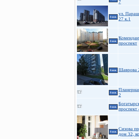
7
ул. Пара
4 ккв.
27 к.1
Комендан
4 ккв.
проспект
Шаврова 
4 ккв.
Планерная
4 ккв.
2
Богатырс
4 ккв.
проспект 
Сизова пр
4 ккв.
дом 32, к