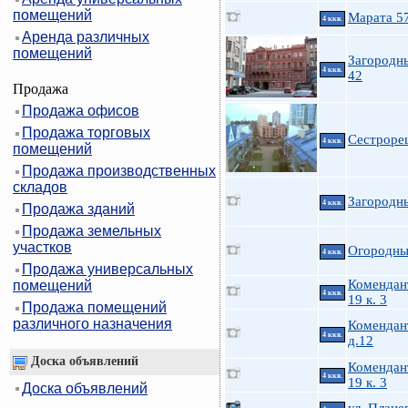
помещений
Марата 5
4 ккв.
Аренда различных
помещений
Загородны
4 ккв.
42
Продажа
Продажа офисов
Продажа торговых
Сестроре
4 ккв.
помещений
Продажа производственных
складов
Загородны
4 ккв.
Продажа зданий
Продажа земельных
участков
Огородны
4 ккв.
Продажа универсальных
Комендан
помещений
4 ккв.
19 к. 3
Продажа помещений
различного назначения
Комендант
4 ккв.
д.12
Доска объявлений
Комендан
4 ккв.
19 к. 3
Доска объявлений