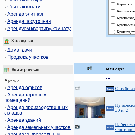
Кировский
Снять комнату
Колпинский
Аренда элитная
Красногвар
Аренда посуточная
Красносель
Арендуем квартиру/комнату
Кронштадт
Курортный
Загородная
Московски
Дома, дачи
Невский
Продажа участков
Область
Павловски
КOМ
Адрес
Коммерческая
Петроградс
Аренда
Петродвор
Аренда офисов
Приморски
Октябрьс
4 ккв.
Аренда торговых
Пушкински
помещений
Фрунзенски
Пулковско
Аренда производственных
Центральн
4 ккв.
30 к. 2
складов
Аренда зданий
Набережн
Аренда земельных участков
4 ккв.
Фонтанки
Аренда универсальных