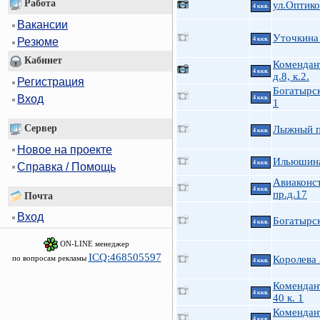
Работа
ул.Оптико
4 ккв.
Вакансии
Уточкина
4 ккв.
Резюме
Кабинет
Комендан
4 ккв.
д.8, к.2.
Регистрация
Богатырск
Вход
4 ккв.
1
Сервер
Лыжный п
4 ккв.
Новое на проекте
Ильюшина
4 ккв.
Справка / Помощь
Авиаконс
4 ккв.
пр.д.17
Почта
Вход
Богатырск
4 ккв.
ON-LINE менеджер
ICQ:468505597
по вопросам рекламы
Королева
4 ккв.
Комендан
4 ккв.
40 к. 1
Комендан
4 ккв.