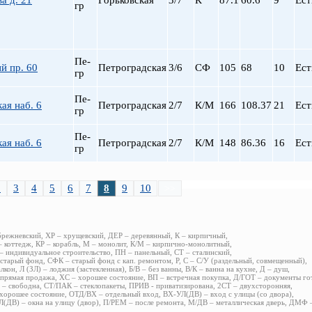
а д. 21
Горьковская
3/7
К
87.1
60.6
9
Ест
гр
Пе-
й пр. 60
Петроградская
3/6
СФ
105
68
10
Ест
гр
Пе-
ая наб. 6
Петроградская
2/7
К/М
166
108.37
21
Ест
гр
Пе-
ая наб. 6
Петроградская
2/7
К/М
148
86.36
16
Ест
гр
2
3
4
5
6
7
8
9
10
>>
брежневский, ХР – хрущевский, ДЕР – деревянный, К – кирпичный,
 коттедж, КР – корабль, М – монолит, К/М – кирпично-монолитный,
 индивидуальное строительство, ПН – панельный, СТ – сталинский,
старый фонд, СФК – старый фонд с кап. ремонтом, Р, С – С/У (раздельный, совмещенный),
алкон, Л (ЗЛ) – лоджия (застекленная), Б/В – без ванны, В/К – ванна на кухне, Д – душ,
прямая продажа, ХС – хорошее состояние, ВП – встречная покупка, Д/ГОТ – документы го
– свободна, СТ/ПАК – стеклопакеты, ПРИВ - приватизирована, 2СТ – двухсторонняя,
хорошее состояние, ОТД/ВХ – отдельный вход, ВХ-УЛ(ДВ) – вход с улицы (со двора),
(ДВ) – окна на улицу (двор), П/РЕМ – после ремонта, М/ДВ – металлическая дверь, ДМФ