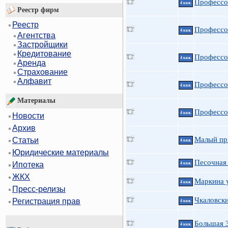
Профессо
4 ккв.
Реестр фирм
Реестр
Профессо
4 ккв.
Агентства
Застройщики
Кредитование
Профессо
4 ккв.
Аренда
Страхование
Алфавит
Профессо
4 ккв.
Материалы
Профессо
4 ккв.
Новости
Архив
Малый пр
Статьи
4 ккв.
Юридические материалы
Песочная 
Ипотека
4 ккв.
ЖКХ
Маркина у
4 ккв.
Пресс-релизы
Чкаловски
Регистрация прав
4 ккв.
Большая 
4 ккв.