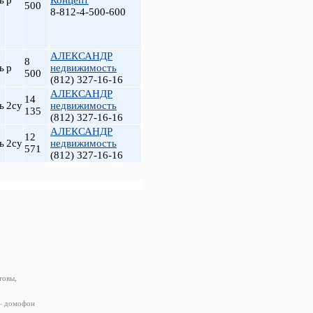
ь
р
Концепт
500
8-812-4-500-600
АЛЕКСАНДР
8
ь
р
недвижимость
500
(812) 327-16-16
АЛЕКСАНДР
14
ь
2су
недвижимость
135
(812) 327-16-16
АЛЕКСАНДР
12
ь
2су
недвижимость
571
(812) 327-16-16
товы,
 – домофон