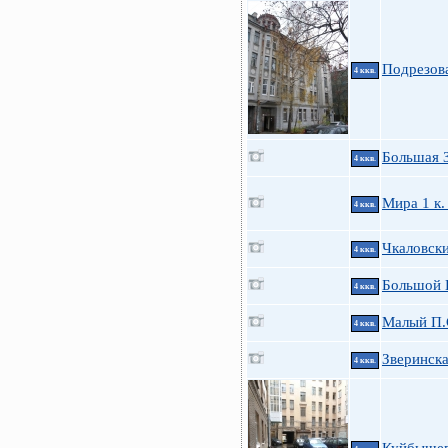
Подрезов
4 ккв.
Большая З
4 ккв.
Мира 1 к.
4 ккв.
Чкаловски
4 ккв.
Большой П
4 ккв.
Малый П.С
4 ккв.
Зверинска
4 ккв.