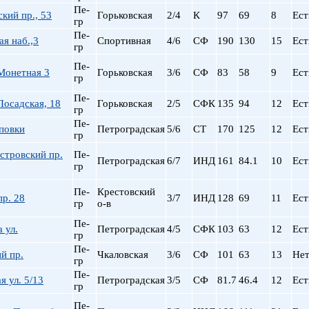
Сталинский
Маяковская
Пе-
кий пр., 53
Горьковская
2/4
К
97
69
8
Ест
Старый фонд (СФ)
Московская
гр
Хрущевка
Московские ворота
Пе-
я наб.,3
Спортивная
4/6
СФ
190
130
15
Ест
гр
Нарвская
Пе-
Невский пр.
Монетная 3
Горьковская
3/6
СФ
83
58
9
Ест
гр
Новочеркасская
Пе-
Обводный Канал
осадская, 18
Горьковская
2/5
СФК
135
94
12
Ест
гр
Обухово
Пе-
повки
Петроградская
5/6
СТ
170
125
12
Ест
Озерки
гр
Парк Победы
стровский пр.
Пе-
Петроградская
6/7
ИНД
161
84.1
10
Ест
Парнас
гр
Петроградская
Пе-
Крестовский
Пионерская
р. 28
3/7
ИНД
128
69
11
Ест
гр
о-в
пл. Ал. Невского
Пе-
пл. Восстания
 ул.
Петроградская
4/5
СФК
103
63
12
Ест
гр
пл. Ленина
Пе-
й пр.
Чкаловская
3/6
СФ
101
63
13
Не
пл. Мужества
гр
Политехническая
Пе-
я ул. 5/13
Петроградская
3/5
СФ
81.7
46.4
12
Ест
гр
пр. Большевиков
пр. Ветеранов
Пе-