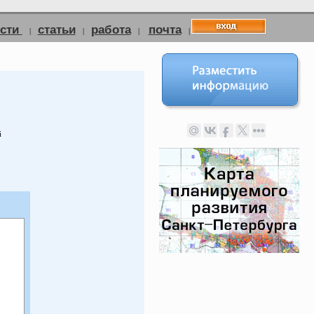
ости
статьи
работа
почта
|
|
|
|
й