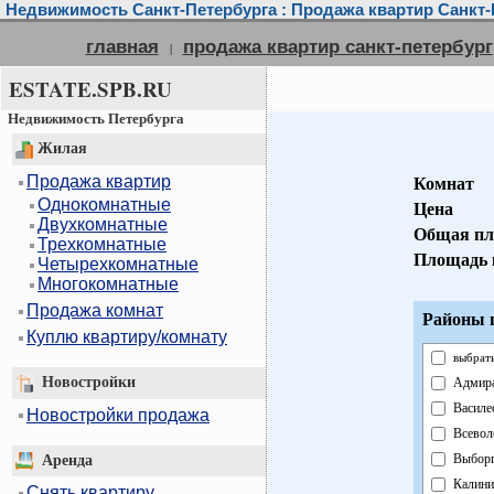
Недвижимость Санкт-Петербурга : Продажа квартир Санкт-
главная
продажа квартир санкт-петербург
|
ESTATE.SPB.RU
Недвижимость Петербурга
Жилая
Продажа квартир
Комнат
Однокомнатные
Цена
Двухкомнатные
Общая пл
Трехкомнатные
Площадь 
Четырехкомнатные
Многокомнатные
Продажа комнат
Районы г
Куплю квартиру/комнату
выбрать
Новостройки
Адмира
Василе
Новостройки продажа
Всевол
Выборг
Аренда
Калини
Снять квартиру