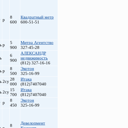
8
Квадратный метр
т
р
600
600-51-51
5
Митра Агентство
ь
р
900
327-45-28
АЛЕКСАНДР
6
ь
недвижимость
900
(812) 327-16-16
8
Экотон
ь
р
500
325-16-99
28
Итака
ь
2су
000
(812)7407040
15
Итака
ь
2су
700
(812)7407040
8
Экотон
т
р
450
325-16-99
Девелопмент
8