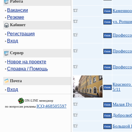
Работа
Вакансии
Каменноо
4 ккв.
Резюме
ул. Ропши
4 ккв.
Кабинет
Регистрация
Профессо
4 ккв.
Вход
Профессо
4 ккв.
Сервер
Новое на проекте
Профессо
4 ккв.
Справка / Помощь
Почта
Красного 
4 ккв.
5/11
Вход
ON-LINE менеджер
Малая Пуш
4 ккв.
ICQ:468505597
по вопросам рекламы
Добролюб
4 ккв.
Большой П
4 ккв.