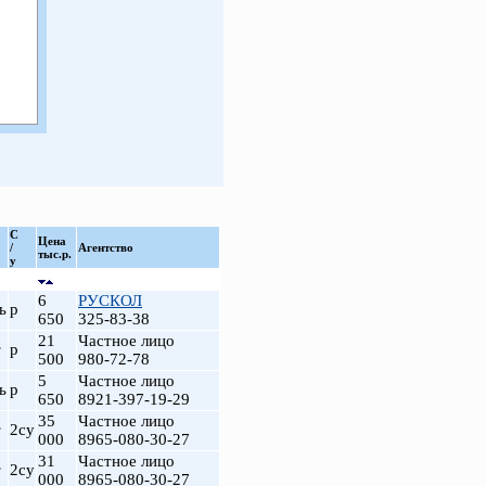
С
Цена
/
Агентство
тыс.р.
у
6
РУСКОЛ
ь
р
650
325-83-38
21
Частное лицо
т
р
500
980-72-78
5
Частное лицо
ь
р
650
8921-397-19-29
35
Частное лицо
т
2су
000
8965-080-30-27
31
Частное лицо
т
2су
000
8965-080-30-27