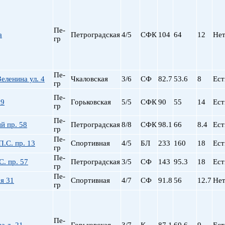
Пе-
а
Петроградская
4/5
СФК
104
64
12
Не
гр
Пе-
еленина ул. 4
Чкаловская
3/6
СФ
82.7
53.6
8
Ест
гр
Пе-
 9
Горьковская
5/5
СФК
90
55
14
Ест
гр
Пе-
й пр. 58
Петроградская
8/8
СФК
98.1
66
8.4
Ест
гр
Пе-
.С. пр. 13
Спортивная
4/5
БЛ
233
160
18
Ест
гр
Пе-
. пр. 57
Петроградская
3/5
СФ
143
95.3
18
Ест
гр
Пе-
я 31
Спортивная
4/7
СФ
91.8
56
12.7
Не
гр
Пе-