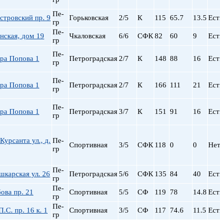
Пе-
стровский пр. 9
Горьковская
2/5
К
115
65.7
13.5
Ест
гр
Пе-
нская, дом 19
Чкаловская
6/6
СФК
82
60
9
Ест
гр
Пе-
ра Попова 1
Петроградская
2/7
К
148
88
16
Ест
гр
Пе-
ра Попова 1
Петроградская
2/7
К
166
111
21
Ест
гр
Пе-
ра Попова 1
Петроградская
3/7
К
151
91
16
Ест
гр
Курсанта ул., д.
Пе-
Спортивная
3/5
СФК
118
0
0
Не
гр
Пе-
карская ул. 26
Петроградская
5/6
СФК
135
84
40
Ест
гр
Пе-
ова пр. 21
Спортивная
5/5
СФ
119
78
14.8
Ест
гр
Пе-
.С. пр. 16 к. 1
Спортивная
3/5
СФ
117
74.6
11.5
Ест
гр