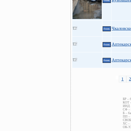
Куйбышев
4 ккв.
Чкаловски
4 ккв.
Аптекарск
4 ккв.
Аптекарск
4 ккв.
1
БР – 
КОТ –
ИНД –
СФ – 
Б – б
ПП – 
СВОБ 
ХС – 
ОК-УЛ