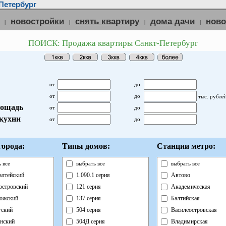
Петербург
новостройки
снять квартиру
дома дачи
нов
|
|
|
|
ПОИСК: Продажа квартиры Санкт-Петербург
от
до
от
до
тыс. рубле
ощадь
от
до
кухни
от
до
орода:
Типы домов:
Станции метро:
 все
выбрать все
выбрать все
лтейский
1.090.1 серия
Автово
островский
121 серия
Академическая
ожский
137 серия
Балтийская
ский
504 серия
Василеостровская
нский
504Д серия
Владимирская