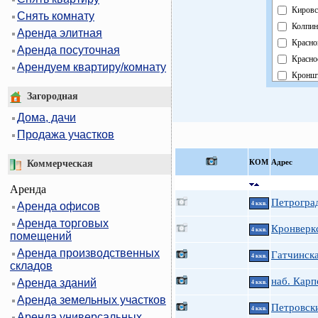
Кировс
Снять комнату
Колпин
Аренда элитная
Красно
Аренда посуточная
Красно
Арендуем квартиру/комнату
Кроншт
Курорт
Загородная
Москов
Дома, дачи
Невски
Продажа участков
Област
Павлов
КOМ
Адрес
Коммерческая
Петрог
Аренда
Петрод
Петроград
Аренда офисов
4 ккв.
Примо
Аренда торговых
Пушки
Кронверкс
4 ккв.
помещений
Фрунзе
Аренда производственных
Гатчинск
Центра
4 ккв.
складов
наб. Карп
Аренда зданий
4 ккв.
Аренда земельных участков
Петровски
4 ккв.
Аренда универсальных