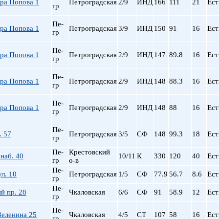
ра Попова 1
Петроградская
2/9
ИНД
166
111
21
Ест
гр
пр. Просвещения
Приморская
Пе-
ра Попова 1
Петроградская
3/9
ИНД
150
91
16
Ест
Пролетарская
гр
Пушкинская
Пе-
Рыбацкое
ра Попова 1
Петроградская
2/9
ИНД
147
89.8
16
Ест
гр
Садовая
Сенная пл.
Пе-
ра Попова 1
Петроградская
2/9
ИНД
148
88.3
16
Ест
гр
Спортивная
Старая Деревня
Пе-
ра Попова 1
Петроградская
2/9
ИНД
148
88
16
Ест
Технологический ин-
гр
Удельная
Пе-
ул. Дыбенко
. 57
Петроградская
3/5
СФ
148
99.3
18
Ест
гр
Фрунзенская
Пе-
Крестовский
Черная речка
наб. 40
10/11
К
330
120
40
Ест
гр
о-в
Чернышевская
Пе-
л. 10
Петроградская
1/5
СФ
77.9
56.7
8.6
Ест
Чкаловская
гр
Электросила
Пе-
й пр. 28
Чкаловская
6/6
СФ
91
58.9
12
Ест
гр
Пе-
Зеленина 25
Чкаловская
4/5
СТ
107
58
16
Ест
гр