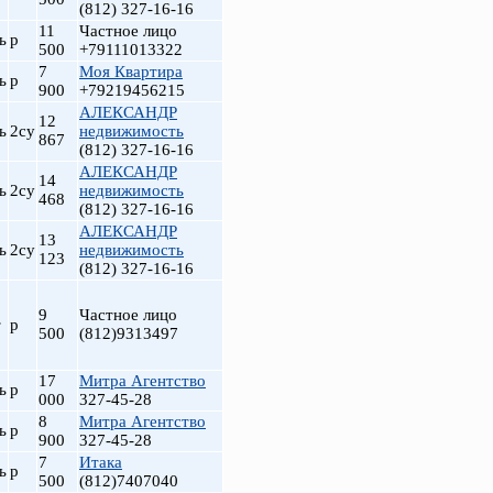
(812) 327-16-16
11
Частное лицо
ь
р
500
+79111013322
7
Моя Квартира
ь
р
900
+79219456215
АЛЕКСАНДР
12
ь
2су
недвижимость
867
(812) 327-16-16
АЛЕКСАНДР
14
ь
2су
недвижимость
468
(812) 327-16-16
АЛЕКСАНДР
13
ь
2су
недвижимость
123
(812) 327-16-16
9
Частное лицо
т
р
500
(812)9313497
17
Митра Агентство
ь
р
000
327-45-28
8
Митра Агентство
ь
р
900
327-45-28
7
Итака
ь
р
500
(812)7407040