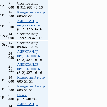
7
Частное лицо
ь
д
000
8-911-980-45-16
16
Квадратный метр
ь
р
300
600-51-51
АЛЕКСАНДР
7
ь
р
недвижимость
200
(812) 327-16-16
14
Частное лицо
ь
2су
000
+7-921-9341018
15
Частное лицо
ь
2су
900
89046002636
АЛЕКСАНДР
26
ь
недвижимость
050
(812) 327-16-16
АЛЕКСАНДР
21
ь
недвижимость
521
(812) 327-16-16
10
Квадратный метр
ь
р
000
600-51-51
6
Квадратный метр
т
р
500
600-51-51
6
Итака
ь
р
400
(812)7407040
АЛЕКСАНДР
14