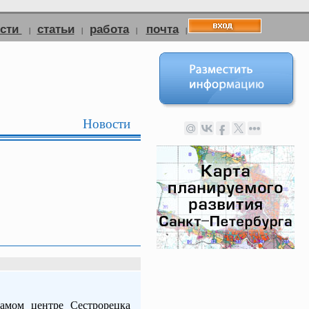
ости
статьи
работа
почта
|
|
|
|
Новости
амом центре Сестрорецка