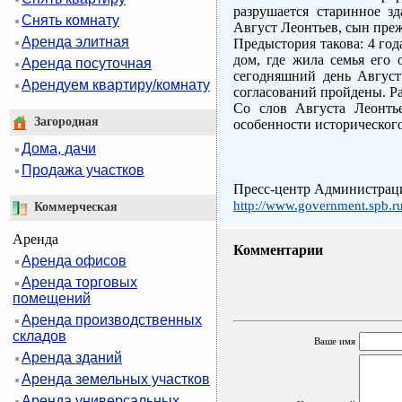
разрушается старинное з
Снять комнату
Август Леонтьев, сын преж
Аренда элитная
Предыстория такова: 4 год
дом, где жила семья его
Аренда посуточная
сегодняшний день Август
Арендуем квартиру/комнату
согласований пройдены. Ра
Со слов Августа Леонтье
Загородная
особенности исторического
Дома, дачи
Продажа участков
Пресс-центр Администрац
http://www.government.spb.ru
Коммерческая
Аренда
Комментарии
Аренда офисов
Аренда торговых
помещений
Аренда производственных
складов
Ваше имя
Аренда зданий
Аренда земельных участков
Аренда универсальных