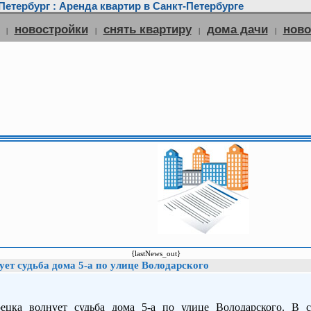
етербург : Аренда квартир в Санкт-Петербурге
новостройки
снять квартиру
дома дачи
нов
|
|
|
|
{lastNews_out}
ет судьба дома 5-а по улице Володарского
ецка волнует судьба дома 5-а по улице Володарского. В с