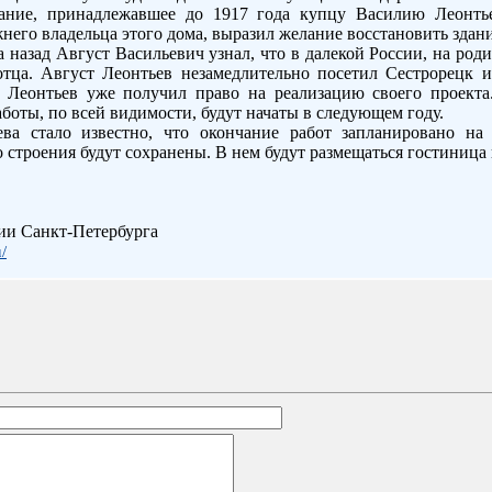
дание, принадлежавшее до 1917 года купцу Василию Леонть
него владельца этого дома, выразил желание восстановить здани
а назад Август Васильевич узнал, что в далекой России, на роди
 отца. Август Леонтьев незамедлительно посетил Сестрорецк
 Леонтьев уже получил право на реализацию своего проекта
боты, по всей видимости, будут начаты в следующем году.
ва стало известно, что окончание работ запланировано на
 строения будут сохранены. В нем будут размещаться гостиница 
ии Санкт-Петербурга
/