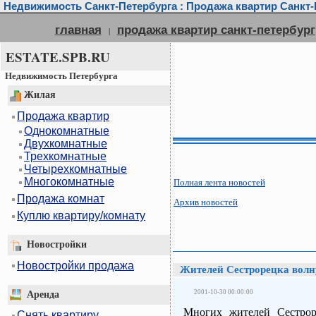
Недвижимость Санкт-Петербурга : Продажа квартир Санкт-П
главная
продажа квартир санкт-петербург
|
ESTATE.SPB.RU
Недвижимость Петербурга
Жилая
Продажа квартир
Однокомнатные
Двухкомнатные
Трехкомнатные
Четырехкомнатные
Многокомнатные
Полная лента новостей
Продажа комнат
Архив новостей
Куплю квартиру/комнату
Новостройки
Новостройки продажа
Жителей Сестрорецка волну
2001-10-30 00:00:00
Аренда
Многих жителей Сестрор
Снять квартиру