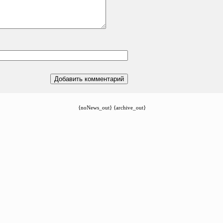
{noNews_out} {archive_out}