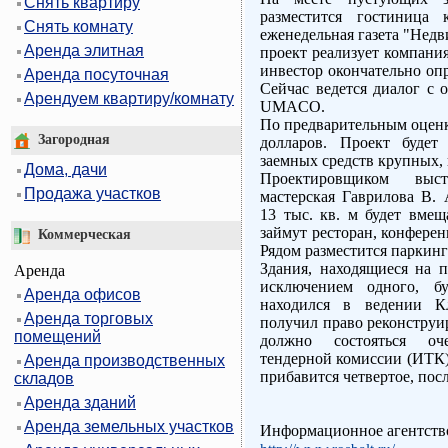
Снять квартиру
разместится гостиница 
Снять комнату
еженедельная газета "Недв
Аренда элитная
проект реализует компани
инвестор окончательно оп
Аренда посуточная
Сейчас ведется диалог с о
Арендуем квартиру/комнату
UMACO.
По предварительным оценк
Загородная
долларов. Проект будет
заемных средств крупных, 
Дома, дачи
Проектировщиком выст
Продажа участков
мастерская Гаврилова В.
13 тыс. кв. м будет вме
займут ресторан, конференц
Коммерческая
Рядом разместится паркинг
Здания, находящиеся на п
Аренда
исключением одного, бу
Аренда офисов
находился в ведении Кл
Аренда торговых
получил право реконструи
помещений
должно состояться оче
тендерной комиссии (ИТК),
Аренда производственных
прибавится четвертое, посл
складов
Аренда зданий
Аренда земельных участков
Информационное агентство