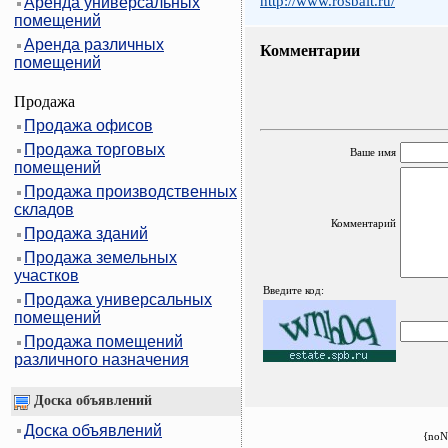
http://www.rosbalt.ru/
Аренда универсальных
помещений
Аренда различных
Комментарии
помещений
Продажа
Продажа офисов
Продажа торговых
Ваше имя
помещений
Продажа производственных
складов
Комментарий
Продажа зданий
Продажа земельных
участков
Введите код:
Продажа универсальных
помещений
Продажа помещений
различного назначения
Доска объявлений
Доска объявлений
{noN