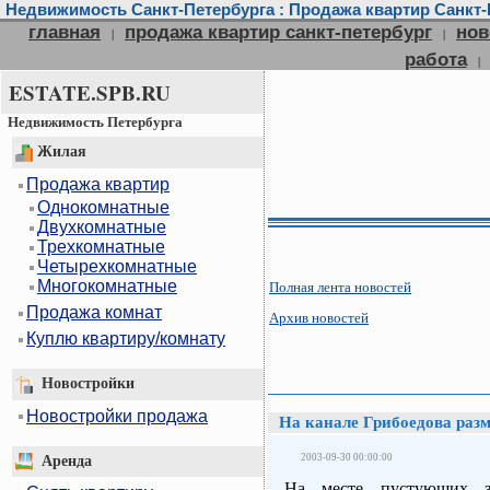
Недвижимость Санкт-Петербурга : Продажа квартир Санкт-П
главная
продажа квартир санкт-петербург
нов
|
|
работа
|
ESTATE.SPB.RU
Недвижимость Петербурга
Жилая
Продажа квартир
Однокомнатные
Двухкомнатные
Трехкомнатные
Четырехкомнатные
Многокомнатные
Полная лента новостей
Продажа комнат
Архив новостей
Куплю квартиру/комнату
Новостройки
Новостройки продажа
На канале Грибоедова разм
2003-09-30 00:00:00
Аренда
На месте пустующих з