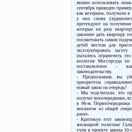
можно использовать лишь 
сентября приведен пример
как ветераны, получили в 
у них снова ухудшилис
претендуют на получение
которые ни разу квартир
законнее дать квартиру п
посоветовать самим подум
детей местом для приго
эксплуатировать льготу
пытались ограничить это
коллегия Мосгорсуда по
постановление - как
законодательству.
- Предположим, вы уб
приоритеты справедливе
новый закон на очередь?
- Мы подсчитали, что п
получат внеочередники, вс
в 96-м. Первоочередники 
москвичи из общей очере
ранее.
- Критикуя этот законопр
жилищной политике Гали
учли в проекте закона 10-