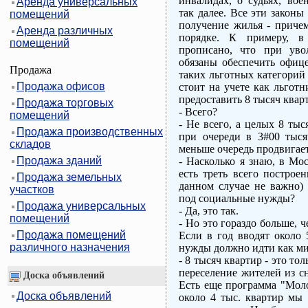
инвалидах, о судьях, во
Аренда универсальных
так далее. Все эти закон
помещений
получение жилья - приче
Аренда различных
порядке. К примеру, в
помещений
прописано, что при уво
обязаны обеспечить офице
Продажа
таких льготных категорий 
Продажа офисов
стоит на учете как льгот
предоставить 8 тысяч квар
Продажа торговых
- Всего?
помещений
- Не всего, а целых 8 тыс
Продажа производственных
при очереди в 3#00 тыся
складов
меньше очередь продвигаетс
Продажа зданий
- Насколько я знаю, в Мо
есть треть всего построе
Продажа земельных
данном случае не важно)
участков
под социальные нужды?
Продажа универсальных
- Да, это так.
помещений
- Но это гораздо больше, ч
Продажа помещений
Если в год вводят около 
различного назначения
нужды должно идти как ми
- 8 тысяч квартир - это то
переселение жителей из с
Доска объявлений
Есть еще программа "Моло
Доска объявлений
около 4 тыс. квартир мы