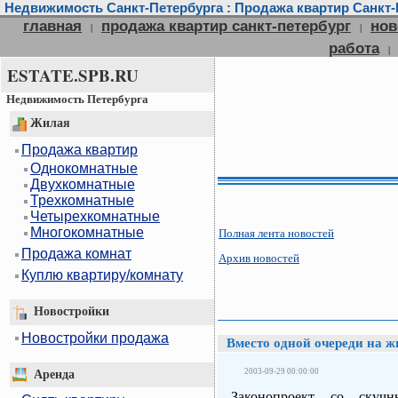
Недвижимость Санкт-Петербурга : Продажа квартир Санкт-П
главная
продажа квартир санкт-петербург
нов
|
|
работа
|
ESTATE.SPB.RU
Недвижимость Петербурга
Жилая
Продажа квартир
Однокомнатные
Двухкомнатные
Трехкомнатные
Четырехкомнатные
Многокомнатные
Полная лента новостей
Продажа комнат
Архив новостей
Куплю квартиру/комнату
Новостройки
Новостройки продажа
Вместо одной очереди на ж
2003-09-29 00:00:00
Аренда
Законопроект со скуч