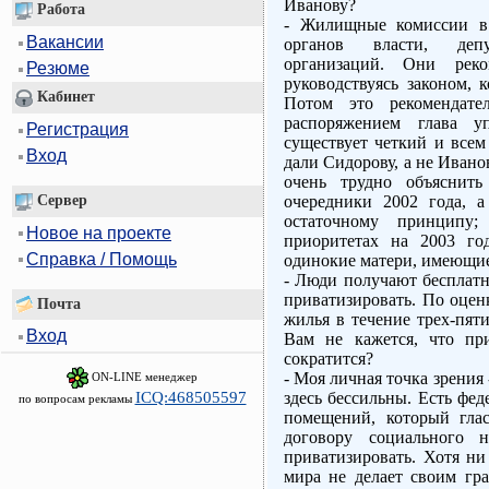
Иванову?
Работа
- Жилищные комиссии в 
Вакансии
органов власти, депу
организаций. Они реко
Резюме
руководствуясь законом, 
Кабинет
Потом это рекомендате
распоряжением глава 
Регистрация
существует четкий и всем
Вход
дали Сидорову, а не Иванов
очень трудно объяснить
Сервер
очередники 2002 года, а
остаточному принципу
Новое на проекте
приоритетах на 2003 год
Справка / Помощь
одинокие матери, имеющие 
- Люди получают бесплатн
приватизировать. По оцен
Почта
жилья в течение трех-пят
Вход
Вам не кажется, что пр
сократится?
- Моя личная точка зрения 
ON-LINE менеджер
ICQ:468505597
здесь бессильны. Есть фе
по вопросам рекламы
помещений, который гла
договору социального 
приватизировать. Хотя ни
мира не делает своим гр