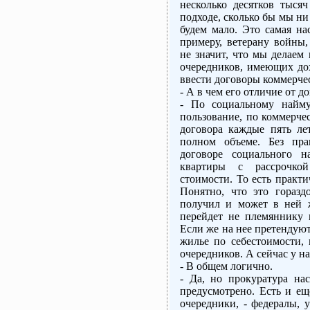
несколько десятков тыся
подходе, сколько бы мы ни
будем мало. Это самая на
примеру, ветерану войны,
не значит, что мы делаем
очередников, имеющих дох
ввести договоры коммерчес
- А в чем его отличие от 
- По социальному найму
пользование, по коммерче
договора каждые пять ле
полном объеме. Без пра
договоре социального н
квартиры с рассрочко
стоимости. То есть практи
Понятно, что это горазд
получил и может в ней 
перейдет не племяннику 
Если же на нее претендую
жилье по себестоимости,
очередников. А сейчас у н
- В общем логично.
- Да, но прокуратура нас
предусмотрено. Есть и ещ
очередники, - федералы, 