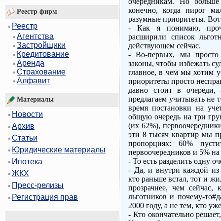
очередникам. Но больше
конечно, когда пирог м
Реестр фирм
разумные приоритеты. Вот
Реестр
- Как я понимаю, прочи
Агентства
расширили список льгот
Застройщики
действующем сейчас.
Кредитование
- Во-первых, мы просто
Аренда
законы, чтобы избежать су
Страхование
главное, в чем мы хотим 
Алфавит
приоритеты просто неспра
давно стоит в очереди,
предлагаем учитывать не то
Материалы
время постановки на уче
Новости
общую очередь на три гру
(их 62%), первоочередник
Архив
эти 8 тысяч квартир мы п
Статьи
пропорциях: 60% пуст
Юридические материалы
первоочередников и 5% на
- То есть разделить одну оч
Ипотека
- Да, и внутри каждой из
ЖКХ
кто раньше встал, тот и жи
Пресс-релизы
прозрачнее, чем сейчас,
льготников и почему-то#д
Регистрация прав
2000 году, а не тем, кто уж
- Кто окончательно решает,