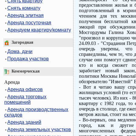
Снять квартиру
предоставлении жилья и б
Снять комнату
подготовленный в мэрии
Аренда элитная
чтением для тех москви
получения бесплатной к
Аренда посуточная
эмоций при обсуждении
Арендуем квартиру/комнату
Мосгордумы Галина Хова
"произвол и коррупцию чи
Загородная
24.09.03 - "Страдания Пе
очередь уверены, что
Дома, дачи
справедливы, чем те, что 
Продажа участков
случае они помогут сдвин
кто и когда сможет по
заработает новый зако
Коммерческая
политики Москвы Никола
обозревателю "Известий
Аренда
- Вот я читаю вашу спр
Аренда офисов
жилищных условий (то есть
Аренда торговых
тысяч человек). Из них - 8
помещений
квартиру с 1982 года, то
очередь в столице, где еж
Аренда производственных
метров жилья, стоит на мес
складов
- Во-первых, она медленн
Аренда зданий
город, как и другие
Аренда земельных участков
многочисленных федер