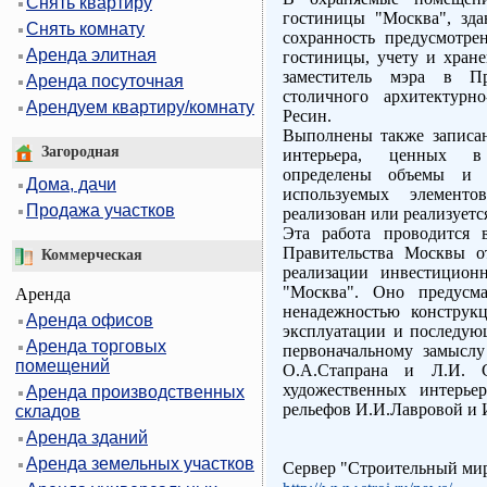
Снять квартиру
гостиницы "Москва", зда
Снять комнату
сохранность предусмотр
Аренда элитная
гостиницы, учету и хран
заместитель мэра в Пр
Аренда посуточная
столичного архитектурн
Арендуем квартиру/комнату
Ресин.
Выполнены также записан
Загородная
интерьера, ценных в 
определены объемы и 
Дома, дачи
используемых элемент
Продажа участков
реализован или реализуетс
Эта работа проводится 
Правительства Москвы о
Коммерческая
реализации инвестицион
"Москва". Оно предусма
Аренда
ненадежностью конструк
Аренда офисов
эксплуатации и последую
Аренда торговых
первоначальному замыслу
помещений
О.А.Стапрана и Л.И. С
художественных интерье
Аренда производственных
рельефов И.И.Лавровой и 
складов
Аренда зданий
Аренда земельных участков
Сервер "Строительный ми