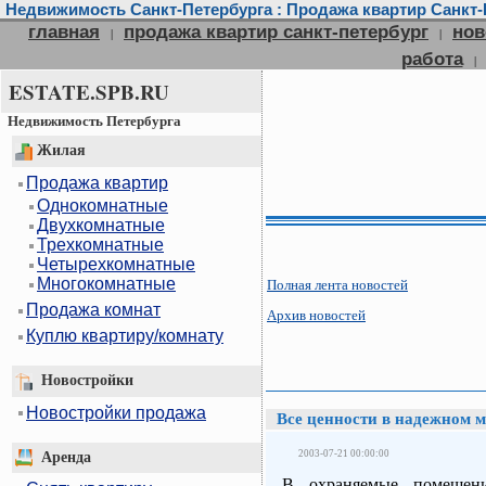
Недвижимость Санкт-Петербурга : Продажа квартир Санкт-П
главная
продажа квартир санкт-петербург
нов
|
|
работа
|
ESTATE.SPB.RU
Недвижимость Петербурга
Жилая
Продажа квартир
Однокомнатные
Двухкомнатные
Трехкомнатные
Четырехкомнатные
Многокомнатные
Полная лента новостей
Продажа комнат
Архив новостей
Куплю квартиру/комнату
Новостройки
Новостройки продажа
Все ценности в надежном м
2003-07-21 00:00:00
Аренда
В охраняемые помещени