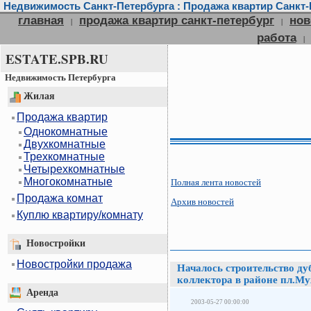
Недвижимость Санкт-Петербурга : Продажа квартир Санкт-П
главная
продажа квартир санкт-петербург
нов
|
|
работа
|
ESTATE.SPB.RU
Недвижимость Петербурга
Жилая
Продажа квартир
Однокомнатные
Двухкомнатные
Трехкомнатные
Четырехкомнатные
Многокомнатные
Полная лента новостей
Продажа комнат
Архив новостей
Куплю квартиру/комнату
Новостройки
Новостройки продажа
Началось строительство д
коллектора в районе пл.М
Аренда
2003-05-27 00:00:00