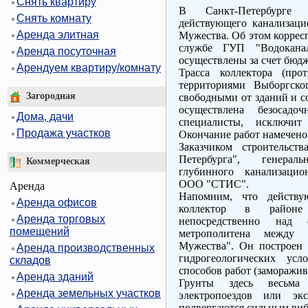
Снять квартиру
В Санкт-Петербурге 
Снять комнату
действующего канализаци
Аренда элитная
Мужества. Об этом коррес
службе ГУП "Водоканал
Аренда посуточная
осуществлены за счет бюдж
Арендуем квартиру/комнату
Трасса коллектора (про
территориями Выборгско
Загородная
свободными от зданий и с
осуществлена безосад
Дома, дачи
специалисты, исключит
Продажа участков
Окончание работ намечено 
Заказчиком строительст
Петербурга", генерал
Коммерческая
глубинного канализацио
ООО "СТИС".
Аренда
Напомним, что действу
Аренда офисов
коллектор в районе
Аренда торговых
непосредственно над
помещений
метрополитена между
Мужества". Он построен 
Аренда производственных
гидрогеологических ус
складов
способов работ (заморажив
Аренда зданий
Грунты здесь весьм
Аренда земельных участков
электропоездов или экс
подвергаются сильным виб