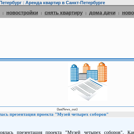
етербург : Аренда квартир в Санкт-Петербурге
новостройки
снять квартиру
дома дачи
нов
|
|
|
|
{lastNews_out}
лась презентация проекта "Музей четырех соборов"
оялась презентация проекта "Музей четырех соборов". Ка