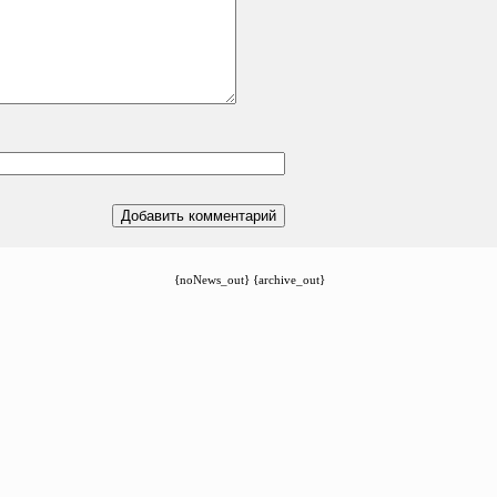
{noNews_out} {archive_out}