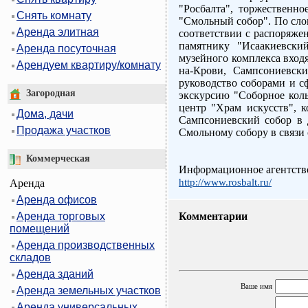
"Росбалта", торжественн
Снять комнату
"Смольный собор". По сло
Аренда элитная
соответствии с распоряжен
памятнику "Исаакиевски
Аренда посуточная
музейного комплекса вход
Арендуем квартиру/комнату
на-Крови, Сампсониевск
руководство соборами и с
Загородная
экскурсию "Соборное коль
центр "Храм искусств", к
Дома, дачи
Сампсониевский собор в 
Продажа участков
Смольному собору в связи 
Коммерческая
Информационное агентство
http://www.rosbalt.ru/
Аренда
Аренда офисов
Аренда торговых
Комментарии
помещений
Аренда производственных
складов
Аренда зданий
Ваше имя
Аренда земельных участков
Аренда универсальных