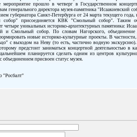
ое мероприятие прошло в четверг в Государственном концерт
вам генерального директора музея-памятника "Исаакиевский соб
ием губернатора Санкт-Петербурга от 24 марта текущего года,
й собор" присоединяется КВК "Смольный собор". Таким об
ят четыре уникальных историко-архитектурных памятника: Исаа
ий и Смольный собор. По словам Нагорского, объединение 
формировать новые историко-культурные проекты. В частности,
цо" с выходом на Неву (то есть, частично водную экскурсию)
оторому предстоит заниматься концертной деятельностью в к
дальнейшем планируется сделать одним из центров культурно
с объединением присвоен статус музея.
 "Росбалт"