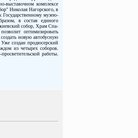
но-выставочном комплексе
ор" Николая Нагорского, в
 к Государственному музею-
разом, в состав единого
киевский собор, Храм Спа-
позволит оптимизировать
 создать новую автобусную
. Уже создан продюсерский
аждом из четырех соборов.
-просветительской работы.