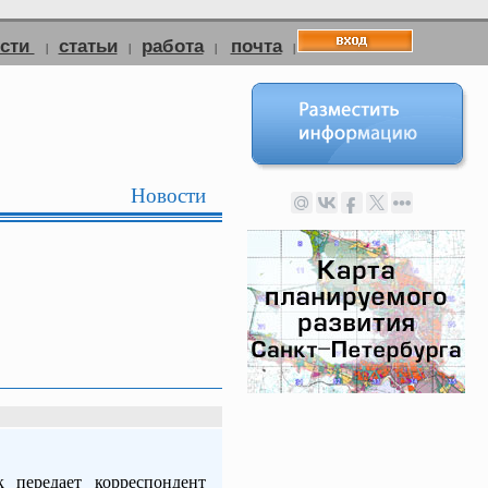
ости
статьи
работа
почта
|
|
|
|
Новости
к передает корреспондент