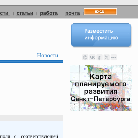
ости
статьи
работа
почта
|
|
|
|
Новости
поля с соответствующей