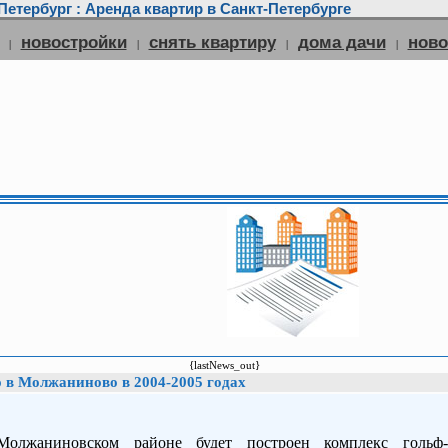
етербург : Аренда квартир в Санкт-Петербурге
новостройки
снять квартиру
дома дачи
нов
|
|
|
|
{lastNews_out}
о в Молжаниново в 2004-2005 годах
олжаниновском районе будет построен комплекс гольф-