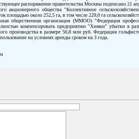
ствующее распоряжение правительства Москвы подписано 21 ап
ого акционерного общества "Коллективное сельскохозяйстве
ок площадью около 252,5 га, в том числе 229,0 га сельскохозяйс
жная общественная организация (ММОО) "Федерация професс
олностью компенсировать предприятию "Химки" убытки в разм
ного производства в размере 50,8 млн руб. Федерация гольфист
 пользование на условиях аренды сроком на 3 года.
ти