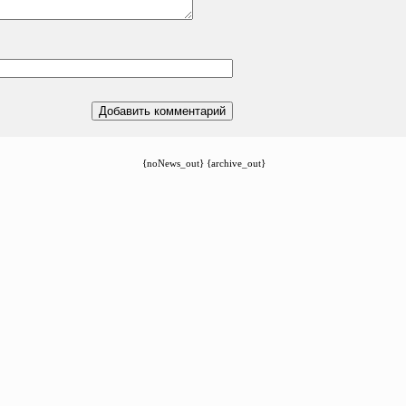
{noNews_out} {archive_out}