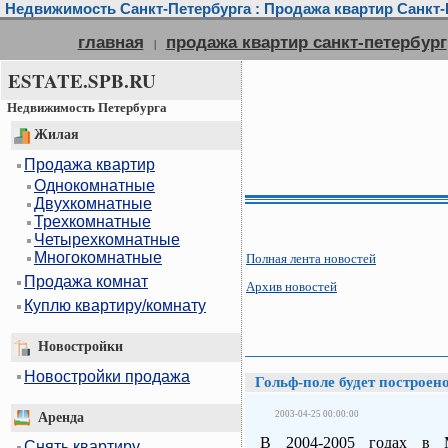
Недвижимость Санкт-Петербурга : Продажа квартир Санкт-П
главная
продажа квартир санкт-петербург
|
ESTATE.SPB.RU
Недвижимость Петербурга
Жилая
Продажа квартир
Однокомнатные
Двухкомнатные
Трехкомнатные
Четырехкомнатные
Многокомнатные
Полная лента новостей
Продажа комнат
Архив новостей
Куплю квартиру/комнату
Новостройки
Новостройки продажа
Гольф-поле будет построен
2003-04-25 00:00:00
Аренда
В 2004-2005 годах в М
Снять квартиру