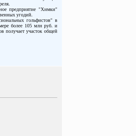
реля.
нное предприятие "Химки"
твенных угодий.
иональных гольфистов" в
ере более 105 млн руб. и
ов получает участок общей