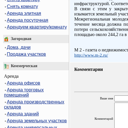
инфраструктурой. Соответ
Снять комнату
В связи с этим у закрыт
Аренда элитная
изымается земельный участ
Межрегиональная молоде
Аренда посуточная
течение месяца должна п
Арендуем квартиру/комнату
потери сельскохозяйствен
площадью около 244,2 га в
Загородная
Дома, дачи
M 2 - газета о недвижимос
Продажа участков
http://www.m-2.ru/
Коммерческая
Комментарии
Аренда
Аренда офисов
Аренда торговых
помещений
Ваше имя
Аренда производственных
складов
Аренда зданий
Комментарий
Аренда земельных участков
Аренда универсальных