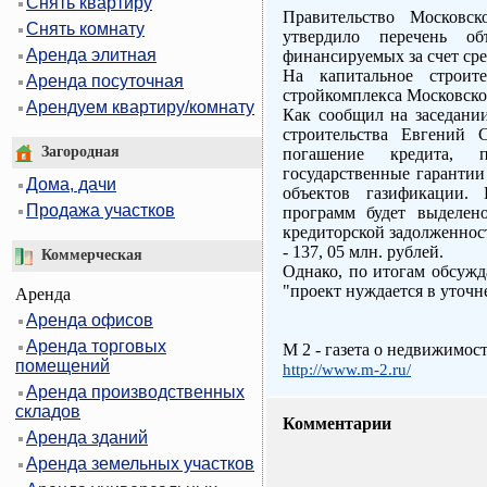
Снять квартиру
Правительство Московск
Снять комнату
утвердило перечень объ
Аренда элитная
финансируемых за счет сре
На капитальное строит
Аренда посуточная
стройкомплекса Московской
Арендуем квартиру/комнату
Как сообщил на заседани
строительства Евгений 
Загородная
погашение кредита,
государственные гарантии
Дома, дачи
объектов газификации.
Продажа участков
программ будет выделен
кредиторской задолженност
- 137, 05 млн. рублей.
Коммерческая
Однако, по итогам обсужд
"проект нуждается в уточн
Аренда
Аренда офисов
Аренда торговых
M 2 - газета о недвижимос
помещений
http://www.m-2.ru/
Аренда производственных
складов
Комментарии
Аренда зданий
Аренда земельных участков