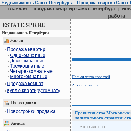
Недвижимость Санкт-Петербурга : Продажа квартир Санкт-П
главная
продажа квартир санкт-петербург
нов
|
|
работа
|
ESTATE.SPB.RU
Недвижимость Петербурга
Жилая
Продажа квартир
Однокомнатные
Двухкомнатные
Трехкомнатные
Четырехкомнатные
Многокомнатные
Полная лента новостей
Продажа комнат
Архив новостей
Куплю квартиру/комнату
Новостройки
Новостройки продажа
Правительство Московской
капитального строительст
Аренда
2003-03-26 00:00:00