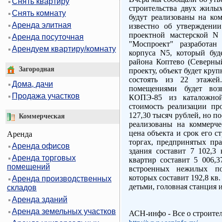
Снять квартиру
строительства двух жилы
Снять комнату
будут реализованы на ком
Аренда элитная
известно об утверждении
проектной мастерской N
Аренда посуточная
"Моспроект" разработан
Арендуем квартиру/комнату
корпуса N5, который буд
района Коптево (Северны
Загородная
проекту, объект будет кру
состоять из 22 этаже
Дома, дачи
помещениями будет воз
Продажа участков
КОПЭ-85 из каталожно
стоимость реализации про
127,30 тысяч рублей, но п
Коммерческая
реализованы на коммерчес
цена объекта и срок его с
Аренда
торгах, предпринятых пр
Аренда офисов
здания составит 7 102,3
Аренда торговых
квартир составит 5 006,3
помещений
встроенных нежилых по
которых составит 192,8 кв.
Аренда производственных
детьми, головная станция
складов
Аренда зданий
Аренда земельных участков
АСН-инфо - Все о строите