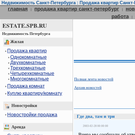
Недвижимость Санкт-Петербурга : Продажа квартир Санкт-П
главная
продажа квартир санкт-петербург
нов
|
|
работа
|
ESTATE.SPB.RU
Недвижимость Петербурга
Жилая
Продажа квартир
Однокомнатные
Двухкомнатные
Трехкомнатные
Четырехкомнатные
Многокомнатные
Полная лента новостей
Продажа комнат
Архив новостей
Куплю квартиру/комнату
Новостройки
Новостройки продажа
Где два, там и три
2003-02-28 00:00:00
Аренда
Вчера мы сообщали об утв