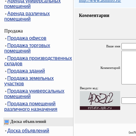
http://www.asninfo.ru/
Аренда универсальных
помещений
Аренда различных
Комментарии
помещений
Продажа
Продажа офисов
Продажа торговых
Ваше имя
помещений
Продажа производственных
складов
Комментарий
Продажа зданий
Продажа земельных
участков
Введите код:
Продажа универсальных
помещений
Продажа помещений
различного назначения
Доска объявлений
Доска объявлений
{noN