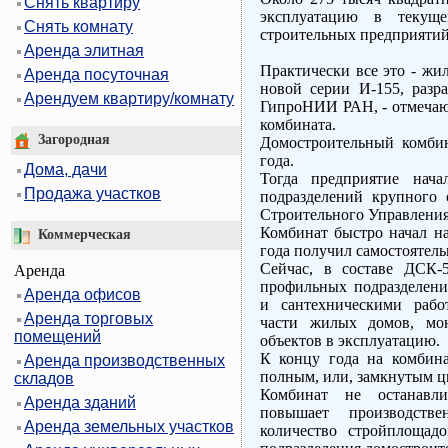
Снять квартиру
эксплуатацию в теку
Снять комнату
строительных предприятий
Аренда элитная
Практически все это - жи
Аренда посуточная
новой серии И-155, разр
Арендуем квартиру/комнату
ГипроНИИ РАН, - отмечаю
комбината.
Загородная
Домостроительный комбин
года.
Дома, дачи
Тогда предприятие нача
Продажа участков
подразделений крупного 
Строительного Управления
Комбинат быстро начал на
Коммерческая
года получил самостоятель
Сейчас, в составе ДСК-
Аренда
профильных подразделен
Аренда офисов
и сантехническими рабо
Аренда торговых
части жилых домов, мон
помещений
объектов в эксплуатацию.
К концу года на комбина
Аренда производственных
полным, или, замкнутым ц
складов
Комбинат не останавли
Аренда зданий
повышает производств
Аренда земельных участков
количество стройплощад