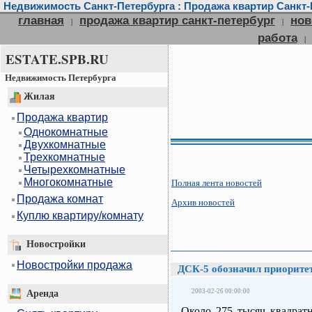
Недвижимость Санкт-Петербурга : Продажа квартир Санкт-П
главная
продажа квартир санкт-петербург
нов
|
|
работа
|
ESTATE.SPB.RU
Недвижимость Петербурга
Жилая
Продажа квартир
Однокомнатные
Двухкомнатные
Трехкомнатные
Четырехкомнатные
Многокомнатные
Полная лента новостей
Продажа комнат
Архив новостей
Куплю квартиру/комнату
Новостройки
Новостройки продажа
ДСК-5 обозначил приорите
2003-02-26 00:00:00
Аренда
Около 275 тысяч квадрат