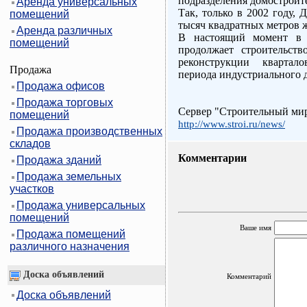
подразделения домостроит
Аренда универсальных
Так, только в 2002 году,
помещений
тысяч квадратных метров 
Аренда различных
В настоящий момент в 
помещений
продолжает строительст
реконструкции квартал
Продажа
периода индустриального 
Продажа офисов
Продажа торговых
Сервер "Строительный ми
помещений
http://www.stroi.ru/news/
Продажа производственных
складов
Комментарии
Продажа зданий
Продажа земельных
участков
Продажа универсальных
помещений
Ваше имя
Продажа помещений
различного назначения
Доска объявлений
Комментарий
Доска объявлений