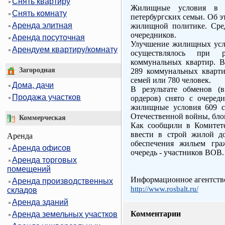
Снять квартиру
Жилищные условия в 
Снять комнату
петербургских семьи. Об 
Аренда элитная
жилищной политике. Сред
очередников.
Аренда посуточная
Улучшение жилищных усло
Арендуем квартиру/комнату
осуществлялось при 
коммунальных квартир. В
Загородная
289 коммунальных кварти
семей или 780 человек.
Дома, дачи
В результате обменов (
Продажа участков
ордеров) снято с очеред
жилищные условия 609 с
Отечественной войны, бло
Коммерческая
Как сообщили в Комитете
ввести в строй жилой д
Аренда
обеспечения жильем гра
Аренда офисов
очередь - участников ВОВ.
Аренда торговых
помещений
Информационное агентство
Аренда производственных
http://www.rosbalt.ru/
складов
Аренда зданий
Комментарии
Аренда земельных участков