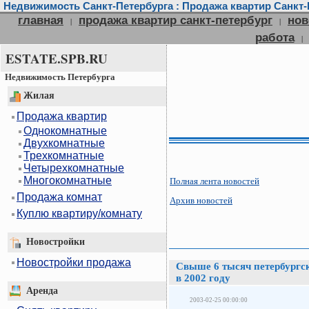
Недвижимость Санкт-Петербурга : Продажа квартир Санкт-П
главная
продажа квартир санкт-петербург
нов
|
|
работа
|
ESTATE.SPB.RU
Недвижимость Петербурга
Жилая
Продажа квартир
Однокомнатные
Двухкомнатные
Трехкомнатные
Четырехкомнатные
Многокомнатные
Полная лента новостей
Продажа комнат
Архив новостей
Куплю квартиру/комнату
Новостройки
Новостройки продажа
Свыше 6 тысяч петербург
в 2002 году
Аренда
2003-02-25 00:00:00