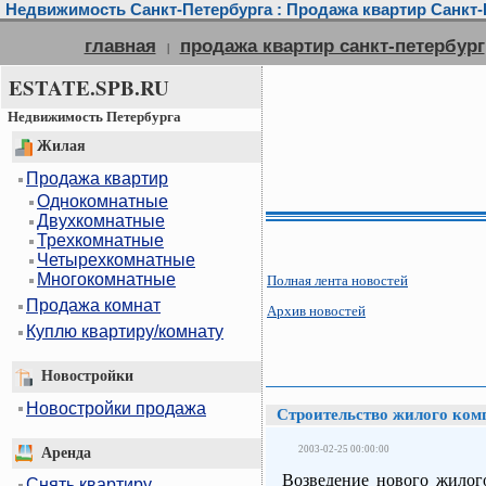
Недвижимость Санкт-Петербурга : Продажа квартир Санкт-П
главная
продажа квартир санкт-петербург
|
ESTATE.SPB.RU
Недвижимость Петербурга
Жилая
Продажа квартир
Однокомнатные
Двухкомнатные
Трехкомнатные
Четырехкомнатные
Многокомнатные
Полная лента новостей
Продажа комнат
Архив новостей
Куплю квартиру/комнату
Новостройки
Новостройки продажа
Строительство жилого комп
2003-02-25 00:00:00
Аренда
Возведение нового жилого
Снять квартиру