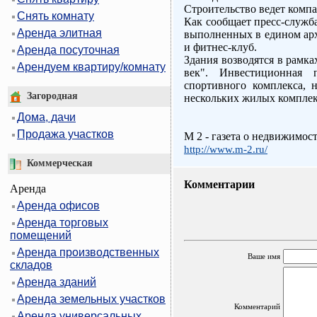
Строительство ведет комп
Снять комнату
Как сообщает пресс-служб
Аренда элитная
выполненных в едином арх
и фитнес-клуб.
Аренда посуточная
Здания возводятся в рамк
Арендуем квартиру/комнату
век". Инвестиционная п
спортивного комплекса, 
Загородная
нескольких жилых комплек
Дома, дачи
Продажа участков
M 2 - газета о недвижимос
http://www.m-2.ru/
Коммерческая
Комментарии
Аренда
Аренда офисов
Аренда торговых
помещений
Аренда производственных
Ваше имя
складов
Аренда зданий
Аренда земельных участков
Комментарий
Аренда универсальных