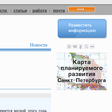
ости
статьи
работа
почта
|
|
|
|
Новости
чнется весной этого года.