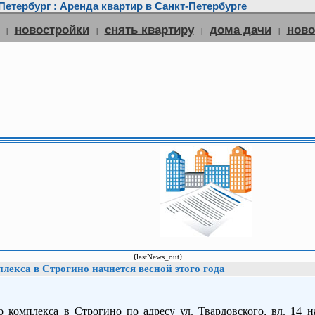
етербург : Аренда квартир в Санкт-Петербурге
новостройки
снять квартиру
дома дачи
нов
|
|
|
|
{lastNews_out}
лекса в Строгино начнется весной этого года
 комплекса в Строгино по адресу ул. Твардовского, вл. 14 на