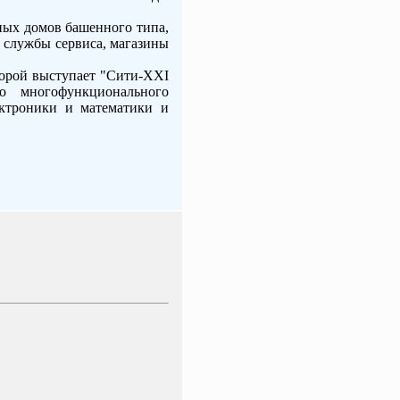
ных домов башенного типа,
 службы сервиса, магазины
торой выступает "Сити-XXI
го многофункционального
ектроники и математики и