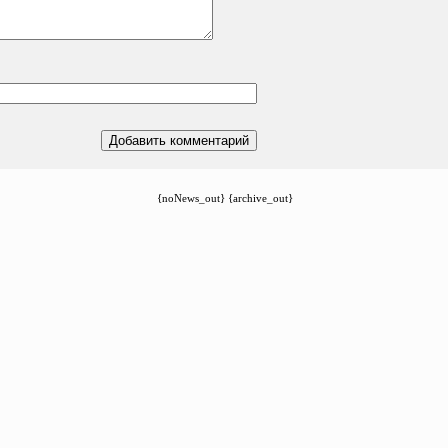
{noNews_out} {archive_out}