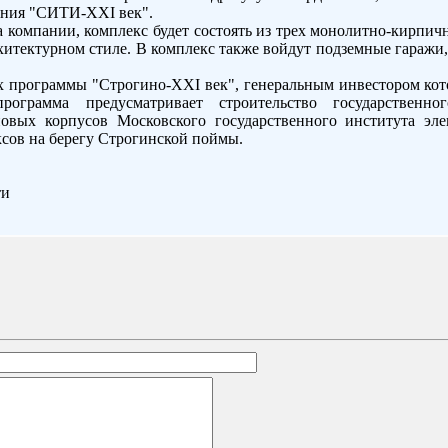
ания "СИТИ-XXI век".
а компании, комплекс будет состоять из трех монолитно-кирпич
итектурном стиле. В комплекс также войдут подземные гаражи,
ах программы "Строгино-XXI век", генеральным инвестором ко
рограмма предусматривает строительство государственно
новых корпусов Московского государственного института эл
сов на берегу Строгинской поймы.
ти