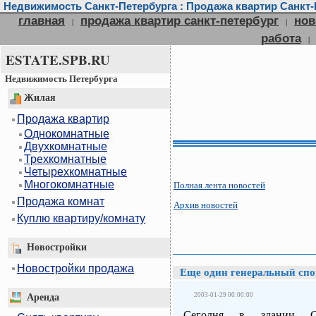
Недвижимость Санкт-Петербурга : Продажа квартир Санкт-П
главная
продажа квартир санкт-петербург
нов
|
|
работа
|
ESTATE.SPB.RU
Недвижимость Петербурга
Жилая
Продажа квартир
Однокомнатные
Двухкомнатные
Трехкомнатные
Четырехкомнатные
Многокомнатные
Полная лента новостей
Продажа комнат
Архив новостей
Куплю квартиру/комнату
Новостройки
Новостройки продажа
Еще один генеральный спо
2003-01-29 00:00:00
Аренда
Сегодня в здании Сан