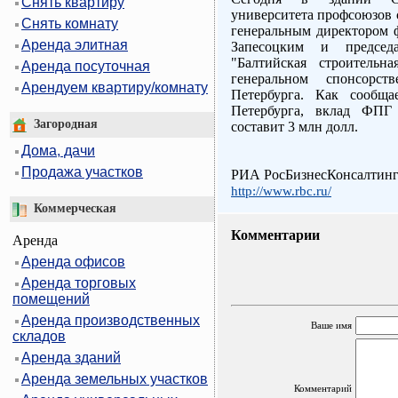
Снять квартиру
университета профсоюзов 
Снять комнату
генеральным директором 
Аренда элитная
Запесоцким и предсе
"Балтийская строительн
Аренда посуточная
генеральном спонсорст
Арендуем квартиру/комнату
Петербурга. Как сообща
Петербурга, вклад ФПГ
Загородная
составит 3 млн долл.
Дома, дачи
Продажа участков
РИА РосБизнесКонсалтин
http://www.rbc.ru/
Коммерческая
Комментарии
Аренда
Аренда офисов
Аренда торговых
помещений
Аренда производственных
Ваше имя
складов
Аренда зданий
Аренда земельных участков
Комментарий