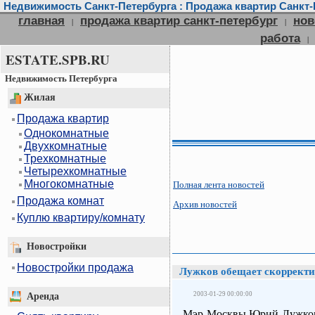
Недвижимость Санкт-Петербурга : Продажа квартир Санкт-П
главная
продажа квартир санкт-петербург
нов
|
|
работа
|
ESTATE.SPB.RU
Недвижимость Петербурга
Жилая
Продажа квартир
Однокомнатные
Двухкомнатные
Трехкомнатные
Четырехкомнатные
Многокомнатные
Полная лента новостей
Продажа комнат
Архив новостей
Куплю квартиру/комнату
Новостройки
Новостройки продажа
Лужков обещает скорректи
2003-01-29 00:00:00
Аренда
Мэр Москвы Юрий Лужков 