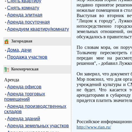
Снять квартиру
недавно принятое решени
Снять комнату
нежилые помещения в стол
Аренда элитная
Выступая во вторник ве
"Лицом к городу", Лужко
Аренда посуточная
непосредственно городс
Арендуем квартиру/комнату
земельных отношений, он
обсуждалось в правительс
Загородная
По словам мэра, он пору
Дома, дачи
Толкачеву пересмотреть 
Продажа участков
передан мне на рассмот
решения", - добавил Лужко
Коммерческая
Он заверил, что документ 
Мэр пояснил, что для орг
Аренда
учреждений культуры и С
Аренда офисов
не будет. Что касается
Аренда торговых
арендаторами в субаренду
помещений
придется платить значител
Аренда производственных
складов
Аренда зданий
Российское информационно
Аренда земельных участков
http://www.rian.ru/