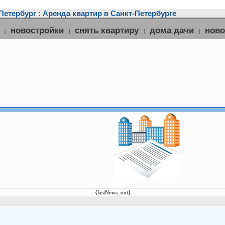
етербург : Аренда квартир в Санкт-Петербурге
новостройки
снять квартиру
дома дачи
нов
|
|
|
|
{lastNews_out}