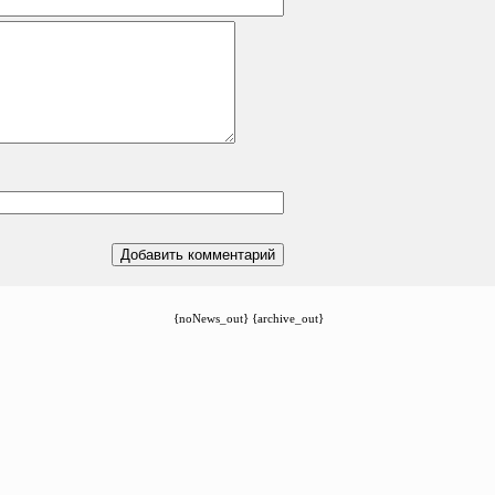
{noNews_out} {archive_out}