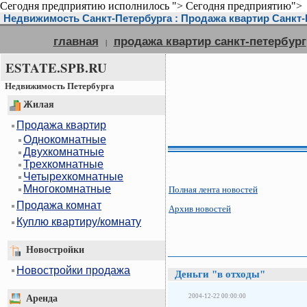
Сегодня предприятию исполнилось ">
Сегодня предприятию">
Недвижимость Санкт-Петербурга : Продажа квартир Санкт-П
главная
продажа квартир санкт-петербург
|
ESTATE.SPB.RU
Недвижимость Петербурга
Жилая
Продажа квартир
Однокомнатные
Двухкомнатные
Трехкомнатные
Четырехкомнатные
Многокомнатные
Полная лента новостей
Продажа комнат
Архив новостей
Куплю квартиру/комнату
Новостройки
Новостройки продажа
Деньги "в отходы"
2004-12-22 00:00:00
Аренда