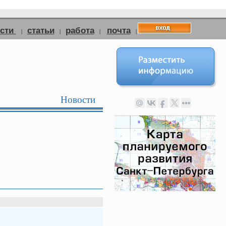
ости
статьи
работа
почта
|
|
|
|
Новости