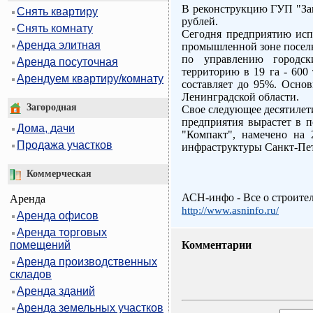
В реконструкцию ГУП "Зав
Снять квартиру
рублей.
Снять комнату
Сегодня предприятию испо
Аренда элитная
промышленной зоне поселк
по управлению городск
Аренда посуточная
территорию в 19 га - 600
Арендуем квартиру/комнату
составляет до 95%. Осно
Ленинградской области.
Загородная
Свое следующее десятилети
предприятия вырастет в п
Дома, дачи
"Компакт", намечено на 
Продажа участков
инфраструктуры Санкт-Пет
Коммерческая
АСН-инфо - Все о строите
Аренда
http://www.asninfo.ru/
Аренда офисов
Аренда торговых
помещений
Комментарии
Аренда производственных
складов
Аренда зданий
Аренда земельных участков