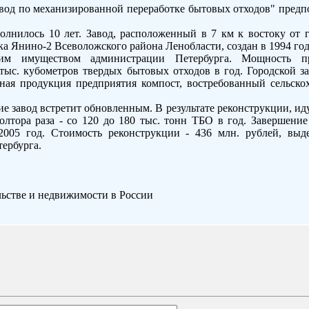
од по механизированной переработке бытовых отходов" предпо
лнилось 10 лет. Завод, расположенный в 7 км к востоку от 
а Янино-2 Всеволожского района Ленобласти, создан в 1994 го
им имуществом администрации Петербурга. Мощность пр
 тыс. кубометров твердых бытовых отходов в год. Городской за
вная продукция предприятия компост, востребованный сельск
е завод встретит обновленным. В результате реконструкции, ид
олтора раза - со 120 до 180 тыс. тонн ТБО в год. Завершение
2005 год. Стоимость реконструкции - 436 млн. рублей, вы
ербурга.
льстве и недвижимости в России