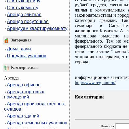
Снять квартиру
рублей средств, связанны
Снять комнату
жилья и коммунальных у
Аренда элитная
законодательством и горо
категорий граждан. Та
Аренда посуточная
семинаре в Санкт-Пете
Арендуем квартиру/комнату
жилищного Комитета Алекс
миллиарда выделено и
Загородная
федерального. Тем не ме
федерального бюджета не
Дома, дачи
цели: "не хватает" около
Продажа участков
чиновник подчеркнул, что
города.
Коммерческая
информационное агентств
Аренда
http://www.regnum.ru/
Аренда офисов
Аренда торговых
помещений
Комментарии
Аренда производственных
складов
Аренда зданий
Аренда земельных участков
Ваше имя