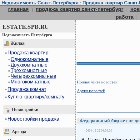
Недвижимость Санкт-Петербурга : Продажа квартир Санкт-П
главная
продажа квартир санкт-петербург
нов
|
|
работа
|
ESTATE.SPB.RU
Недвижимость Петербурга
Жилая
Продажа квартир
Однокомнатные
Двухкомнатные
Трехкомнатные
Четырехкомнатные
Многокомнатные
Полная лента новостей
Продажа комнат
Архив новостей
Куплю квартиру/комнату
Новостройки
Новостройки продажа
Федеральный бюджет не д
2004-12-22 00:00:00
Аренда
В Санкт-Петербурге на 