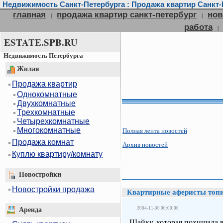
Недвижимость Санкт-Петербурга : Продажа квартир Санкт-П
главная
продажа квартир санкт-петербург
нов
|
|
работа
|
ESTATE.SPB.RU
Недвижимость Петербурга
Жилая
Продажа квартир
Однокомнатные
Двухкомнатные
Трехкомнатные
Четырехкомнатные
Многокомнатные
Полная лента новостей
Продажа комнат
Архив новостей
Куплю квартиру/комнату
Новостройки
Новостройки продажа
Квартирные аферисты топ
2004-11-30 00:00:00
Аренда
Шайку, которая похищала в