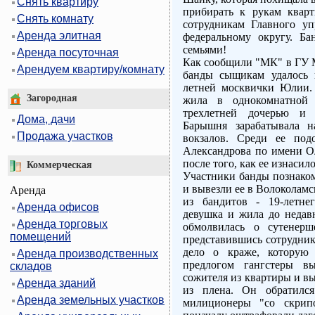
Снять квартиру
прибирать к рукам кварт
Снять комнату
сотрудникам Главного у
Аренда элитная
федеральному округу. Ба
семьями!
Аренда посуточная
Как сообщили "МК" в ГУ 
Арендуем квартиру/комнату
банды сыщикам удалось 
летней москвички Юлии.
Загородная
жила в однокомнатной 
трехлетней дочерью и 
Дома, дачи
Барышня зарабатывала н
Продажа участков
вокзалов. Среди ее под
Александрова по имени Ол
после того, как ее изнасил
Коммерческая
Участники банды познаком
и вывезли ее в Волоколамс
Аренда
из бандитов - 19-летне
Аренда офисов
девушка и жила до недавн
Аренда торговых
обмолвилась о сутенер
помещений
представившись сотрудник
дело о краже, которую
Аренда производственных
предлогом гангстеры 
складов
сожителя из квартиры и вы
Аренда зданий
из плена. Он обратилс
Аренда земельных участков
милиционеры "со скрип