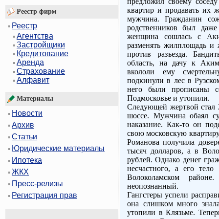
предложил своему соседу
квартир и продавать их ж
Реестр фирм
мужчина. Гражданин сожи
Реестр
родственников был даже
Агентства
женщина сошлась с Аки
Застройщики
разменять жилплощадь и 
Кредитование
против разъезда. Банд
Аренда
область, на дачу к Аким
Страхование
вкололи ему смертельн
Алфавит
подкинули в лес в Рузско
него были прописаны с
Подмосковье и утопили.
Материалы
Следующей жертвой стал 2
Новости
шоссе. Мужчина обаял су
наказание. Как-то он по
Архив
свою московскую квартиру
Статьи
Романова получила довере
Юридические материалы
тысяч долларов, а в Вол
рублей. Однако денег гра
Ипотека
несчастного, а его тело
ЖКХ
Волоколамском район
Пресс-релизы
неопознанный.
Гангстеры успели расправи
Регистрация прав
она слишком много знал
утопили в Клязьме. Тепе