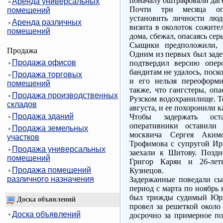
поначалу оштрафовали даге
Аренда универсальных
Почти три месяца опе
помещений
установить личности люд
Аренда различных
визита в околоток сожите
помещений
дома, сбежал, опасаясь сер
Сыщики предположили, 
Продажа
Одним из первых был заде
Продажа офисов
подтвердил версию опер
бандитам не удалось, пос
Продажа торговых
и его нельзя переоформи
помещений
также, что гангстеры, оп
Продажа производственных
Рузском водохранилище. Т
складов
августа, и ее похоронили 
Продажа зданий
Чтобы задержать оста
оперативники оставили 
Продажа земельных
москвича Сергея Аким
участков
Трофимова с супругой Ир
Продажа универсальных
заехали к Шитову. Позд
помещений
Григор Карян и 26-лет
Продажа помещений
Кузнецов.
различного назначения
Задержанные поведали сы
период с марта по ноябрь
был трижды судимый Юри
Доска объявлений
провел за решеткой около 
Доска объявлений
досрочно за примерное по