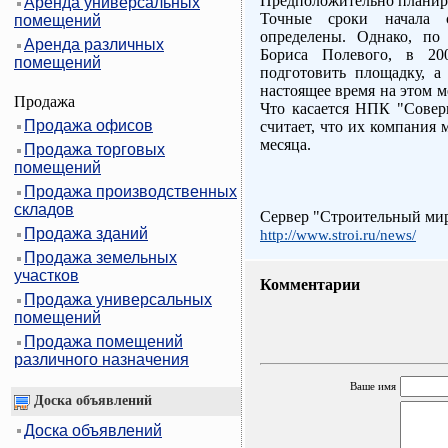
Предположительно планиру
Аренда универсальных
Точные сроки начала с
помещений
определены. Однако, по
Аренда различных
Бориса Полевого, в 20
помещений
подготовить площадку, а 
настоящее время на этом м
Продажа
Что касается НПК "Совер
Продажа офисов
считает, что их компания 
месяца.
Продажа торговых
помещений
Продажа производственных
складов
Сервер "Строительный ми
Продажа зданий
http://www.stroi.ru/news/
Продажа земельных
участков
Комментарии
Продажа универсальных
помещений
Продажа помещений
различного назначения
Ваше имя
Доска объявлений
Доска объявлений