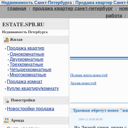
Недвижимость Санкт-Петербурга : Продажа квартир Санкт-П
главная
продажа квартир санкт-петербург
нов
|
|
работа
|
ESTATE.SPB.RU
Недвижимость Петербурга
Жилая
Продажа квартир
Однокомнатные
Двухкомнатные
Трехкомнатные
Четырехкомнатные
Многокомнатные
Полная лента новостей
Продажа комнат
Архив новостей
Куплю квартиру/комнату
Новостройки
Новостройки продажа
Трамваи обретут новое "ж
2004-11-29 00:00:00
Аренда
На Лесной улице, рядом с