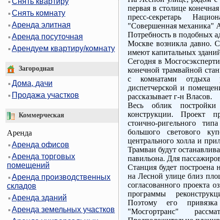
Снять квартиру
первая в столице конечна
Снять комнату
пресс-секретарь Наци
Аренда элитная
"Совершенная механика" А
Потребность в подобных а
Аренда посуточная
Москве возникла давно. С
Арендуем квартиру/комнату
имеют капитальных зданий
Сегодня в Мосгосэксперти
Загородная
конечной трамвайной стан
с комнатами отдыха ра
Дома, дачи
диспетчерской и помещени
Продажа участков
рассказывает г-н Власов.
Весь облик постройки 
конструкции. Проект пр
Коммерческая
стоично-ригельного тип
большого светового куп
Аренда
центрального холла и при
Аренда офисов
Трамваи будут останавлива
Аренда торговых
павильона. Для пассажиро
помещений
Станция будет построена 
на Лесной улице близ пло
Аренда производственных
согласованного проекта о
складов
программы реконструк
Аренда зданий
Поэтому его привязка
Аренда земельных участков
"Мосгортранс" рассм