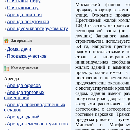
Снять квартиру
Московский филиал ко
Снять комнату
продажу квартир в комп
Аренда элитная
улице. Открытие продаж
Престижный жилой компл
Аренда посуточная
104,0 тысяч кв. м строитс
Арендуем квартиру/комнату
лесопарковой зоны (по 
лучших) Западного адми
Загородная
строительства использует
5,4 га, напротив прести
Дома, дачи
рядом с посольствами и т
Продажа участков
стран и иностранных
индивидуальная свободн
жилых зданий и админист
Коммерческая
проекту, здания имеют в
построение и переменную 
Аренда
предусмотрены эксклюзив
Аренда офисов
с эксплуатируемой кровле
Аренда торговых
садом. Здания имеют ра
помещений
полузамкнутые дворы с ц
которыми расположена о
Аренда производственных
автостоянка с автосерви
складов
гостевые парковки. Транс
Аренда зданий
предусматривается путе
Аренда земельных участков
Минской и Мосфильмо
заключившему договор, к