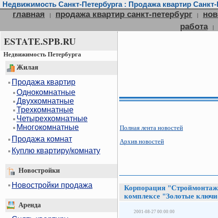
Недвижимость Санкт-Петербурга : Продажа квартир Санкт-П
главная
продажа квартир санкт-петербург
нов
|
|
работа
|
ESTATE.SPB.RU
Недвижимость Петербурга
Жилая
Продажа квартир
Однокомнатные
Двухкомнатные
Трехкомнатные
Четырехкомнатные
Многокомнатные
Полная лента новостей
Продажа комнат
Архив новостей
Куплю квартиру/комнату
Новостройки
Новостройки продажа
Корпорация "Строймонтаж"
комплексе "Золотые ключи
Аренда
2001-08-27 00:00:00