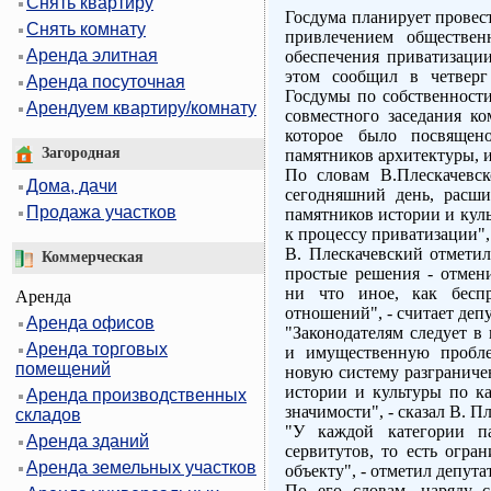
Снять квартиру
Госдума планирует провес
Снять комнату
привлечением обществен
Аренда элитная
обеспечения приватизаци
этом сообщил в четверг
Аренда посуточная
Госдумы по собственност
Арендуем квартиру/комнату
совместного заседания ко
которое было посвящен
Загородная
памятников архитектуры, и
По словам В.Плескачевск
Дома, дачи
сегодняшний день, расш
Продажа участков
памятников истории и кул
к процессу приватизации", 
В. Плескачевский отметил
Коммерческая
простые решения - отмен
ни что иное, как бесп
Аренда
отношений", - считает депу
Аренда офисов
"Законодателям следует в
Аренда торговых
и имущественную пробле
помещений
новую систему разграниче
истории и культуры по ка
Аренда производственных
значимости", - сказал В. П
складов
"У каждой категории п
Аренда зданий
сервитутов, то есть огра
Аренда земельных участков
объекту", - отметил депутат
По его словам, наряду с