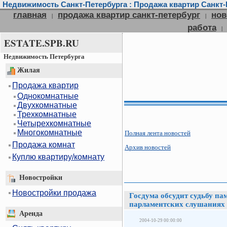
Недвижимость Санкт-Петербурга : Продажа квартир Санкт-П
главная
продажа квартир санкт-петербург
нов
|
|
работа
|
ESTATE.SPB.RU
Недвижимость Петербурга
Жилая
Продажа квартир
Однокомнатные
Двухкомнатные
Трехкомнатные
Четырехкомнатные
Многокомнатные
Полная лента новостей
Продажа комнат
Архив новостей
Куплю квартиру/комнату
Новостройки
Новостройки продажа
Госдума обсудит судьбу па
парламентских слушаниях
Аренда
2004-10-29 00:00:00