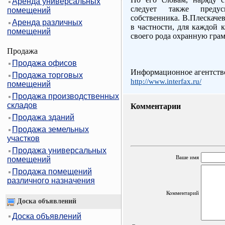
Аренда универсальных
следует также преду
помещений
собственника. В.Плескачев
Аренда различных
в частности, для каждой 
помещений
своего рода охранную грам
Продажа
Продажа офисов
Информационное агентств
Продажа торговых
http://www.interfax.ru/
помещений
Продажа производственных
складов
Комментарии
Продажа зданий
Продажа земельных
участков
Продажа универсальных
Ваше имя
помещений
Продажа помещений
различного назначения
Комментарий
Доска объявлений
Доска объявлений