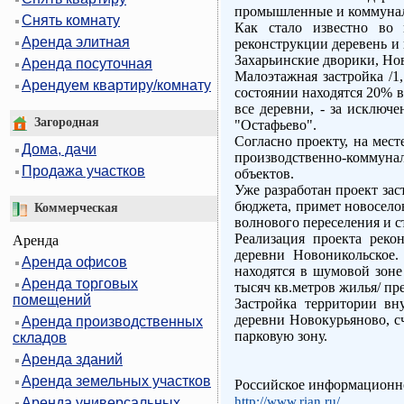
промышленные и коммунал
Снять комнату
Как стало известно во 
Аренда элитная
реконструкции деревень и
Захарьинские дворики, Но
Аренда посуточная
Малоэтажная застройка /1
Арендуем квартиру/комнату
состоянии находятся 20% в
все деревни, - за исключ
Загородная
"Остафьево".
Согласно проекту, на мес
Дома, дачи
производственно-коммуна
Продажа участков
объектов.
Уже разработан проект зас
бюджета, примет новоселов
Коммерческая
волнового переселения и с
Реализация проекта реко
Аренда
деревни Новоникольское.
Аренда офисов
находятся в шумовой зоне
Аренда торговых
тысяч кв.метров жилья/ пр
помещений
Застройка территории вн
деревни Новокурьяново, сч
Аренда производственных
парковую зону.
складов
Аренда зданий
Аренда земельных участков
Российское информационно
http://www.rian.ru/
Аренда универсальных