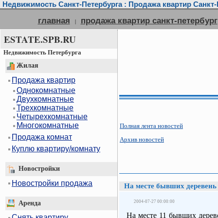
Недвижимость Санкт-Петербурга : Продажа квартир Санкт-П
главная
продажа квартир санкт-петербург
|
ESTATE.SPB.RU
Недвижимость Петербурга
Жилая
Продажа квартир
Однокомнатные
Двухкомнатные
Трехкомнатные
Четырехкомнатные
Многокомнатные
Полная лента новостей
Продажа комнат
Архив новостей
Куплю квартиру/комнату
Новостройки
Новостройки продажа
На месте бывших деревень
2004-07-27 00:00:00
Аренда
На месте 11 бывших дерев
Снять квартиру