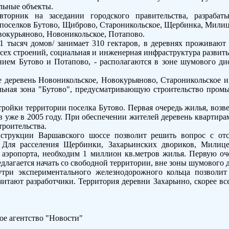
ьные объекты.
вторник на заседании городского правительства, разрабат
 поселков Бутово, Щиброво, Староникольское, Щербинка, Милиц
вокурьяново, Новоникольское, Потапово.
,1 тысяч домов/ занимает 310 гектаров, в деревнях проживают 
сех строений, социальная и инженерная инфраструктура развиты
ением Бутово и Потапово, - располагаются в зоне шумового ди
те деревень Новоникольское, Новокурьяново, Староникольское 
льная зона "Бутово", предусматривающую строительство про
тройки территории поселка Бутово. Первая очередь жилья, возве
 уже в 2005 году. При обеспечении жителей деревень квартира
троительства.
нструкции Варшавского шоссе позволит решить вопрос с о
 Для расселения Щербинки, Захарьинских двориков, Милиц
 аэропорта, необходим 1 миллион кв.метров жилья. Первую оче
едлагается начать со свободной территории, вне зоны шумового 
утри экспериментального железнодорожного кольца позволит
итают разработчики. Территория деревни Захарьино, скорее все
е агентство "Новости"