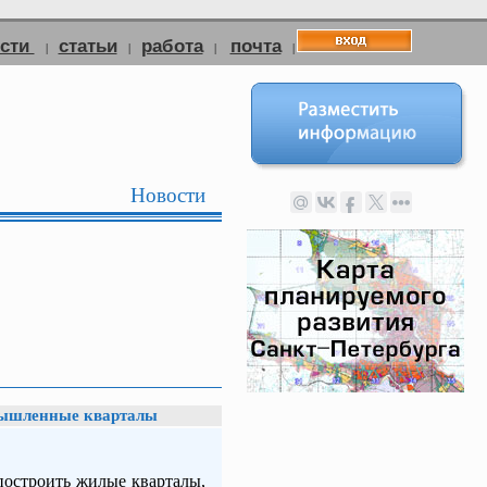
ости
статьи
работа
почта
|
|
|
|
Новости
омышленные кварталы
построить жилые кварталы,