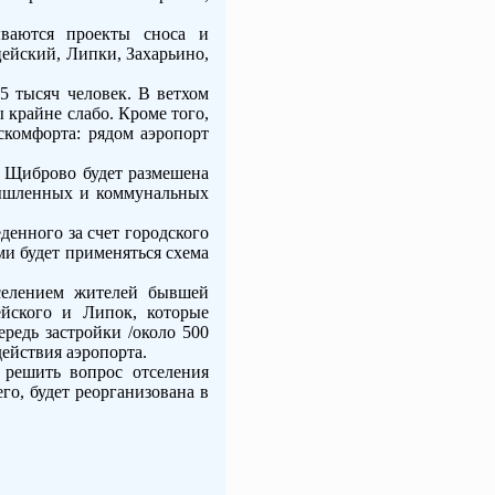
ываются проекты сноса и
ейский, Липки, Захарьино,
5 тысяч человек. В ветхом
 крайне слабо. Кроме того,
скомфорта: рядом аэропорт
и Щиброво будет размешена
мышленных и коммунальных
денного за счет городского
ми будет применяться схема
тселением жителей бывшей
ейского и Липок, которые
редь застройки /около 500
действия аэропорта.
 решить вопрос отселения
го, будет реорганизована в