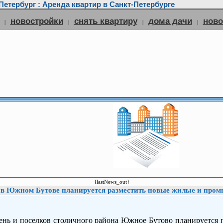
етербург : Аренда квартир в Санкт-Петербурге
новостройки
снять квартиру
дома дачи
нов
|
|
|
|
{lastNews_out}
 в Южном Бутове планируется разместить новые жилые и пр
ень и поселков столичного района Южное Бутово планируется 