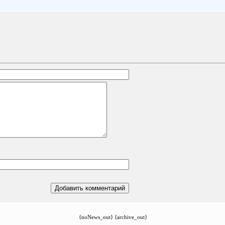
{noNews_out} {archive_out}