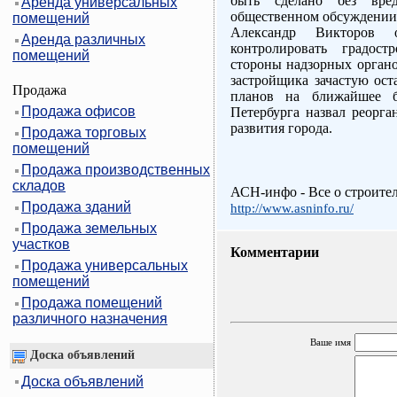
быть сделано без вре
Аренда универсальных
общественном обсуждении п
помещений
Александр Викторов 
Аренда различных
контролировать градост
помещений
стороны надзорных органо
застройщика зачастую ост
Продажа
планов на ближайшее б
Продажа офисов
Петербурга назвал реорг
развития города.
Продажа торговых
помещений
Продажа производственных
складов
АСН-инфо - Все о строите
Продажа зданий
http://www.asninfo.ru/
Продажа земельных
участков
Комментарии
Продажа универсальных
помещений
Продажа помещений
различного назначения
Ваше имя
Доска объявлений
Доска объявлений