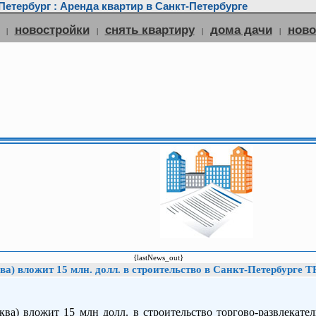
етербург : Аренда квартир в Санкт-Петербурге
новостройки
снять квартиру
дома дачи
нов
|
|
|
|
{lastNews_out}
 вложит 15 млн. долл. в строительство в Санкт-Петербурге Т
) вложит 15 млн долл. в строительство торгово-развлекател