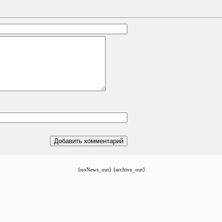
{noNews_out} {archive_out}