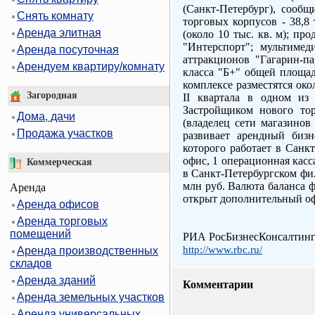
(Санкт-Петербург), сооб
Снять комнату
торговых корпусов - 38,8
Аренда элитная
(около 10 тыс. кв. м); п
"Интерспорт"; мультиме
Аренда посуточная
аттракционов "Гагарин-па
Арендуем квартиру/комнату
класса "Б+" общей площад
комплексе разместятся око
Загородная
II квартала в одном из 
Застройщиком нового тор
Дома, дачи
(владелец сети магазино
Продажа участков
развивает арендный биз
которого работает в Санк
офис, 1 операционная касс
Коммерческая
в Санкт-Петербургском фил
млн руб. Валюта баланса ф
Аренда
открыт дополнительный о
Аренда офисов
Аренда торговых
помещений
РИА РосБизнесКонсалтин
http://www.rbc.ru/
Аренда производственных
складов
Аренда зданий
Комментарии
Аренда земельных участков
Аренда универсальных