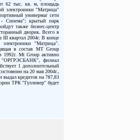
ит 62 тыс. кв. м, площадь
вой электроники "Матрица"
спортивный универмаг сети
 - Синема"; крытый парк
войдут также бизнес-центр
сторанный дворик. Всего в
III квартал 2004г. В конце
й электроники "Матрица".
одящая в состав MT Group
в 1992г. Mt Group активно
нк "ОРГРЭСБАНК", филиал
ействует 1 дополнительный
остоянию на 20 мая 2004г.,
л выдал кредитов на 787,83
тории ТРК "Гулливер" будет