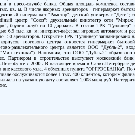
щили в пресс-службе банка. Общая площадь комплекса состав
 тыс. кв. м. В числе якорных арендаторов - гипермаркет быто
родуктовый гипермаркет "Рамстор"; детский универмаг "Дети"; 
дийный центр "Союз"; двухзальный кинотеатр сети "Мираж
рк"; боулинг-клуб на 10 дорожек. В состав ТРК "Гулливер" 
ью 6,5 тыс. кв. м; интернет-кафе; зал игровых автоматом и ре
ло 150 арендаторов. Открытие ТРК "Гулливер" запланировано на 
корпусов торгового центра откроется гипермаркет бытово
гово-развлекательного центра является ООО "Дубль-2", вх
в "Мир техники"). Напомним, что ООО "Дубль-2" образовано 
нес. Партнером в строительстве выступает московский ба
т-Петербурге с 2000г. В настоящее время в Санкт-Петербурге д
а вне кассового узла, 4 обменных пункта "ОРГРЭСБАНКа". По с
иале обслуживаются более 1 тыс. 400 клиентов, которым филиа
илиала на указанную дату составляет 1,008 млрд руб. На терри
фис.
г