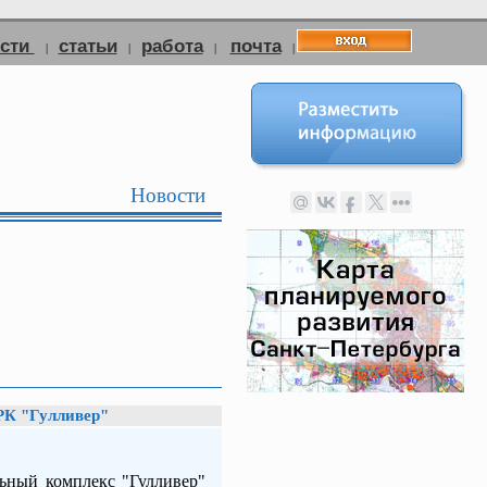
ости
статьи
работа
почта
|
|
|
|
Новости
РК "Гулливер"
ьный комплекс "Гулливер"