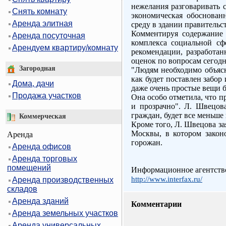
нежелания разговаривать 
Снять комнату
экономическая обоснован
Аренда элитная
среду в здании правитель
Комментируя содержание 
Аренда посуточная
комплекса социальной сф
Арендуем квартиру/комнату
рекомендации, разработа
оценок по вопросам сегод
Загородная
"Людям необходимо объясни
как будет поставлен забор
Дома, дачи
даже очень простые вещи б
Продажа участков
Она особо отметила, что 
и прозрачно". Л. Швецова
граждан, будет все меньше
Коммерческая
Кроме того, Л. Швецова з
Москвы, в котором закон
Аренда
горожан.
Аренда офисов
Аренда торговых
помещений
Информационное агентств
http://www.interfax.ru/
Аренда производственных
складов
Аренда зданий
Комментарии
Аренда земельных участков
Аренда универсальных