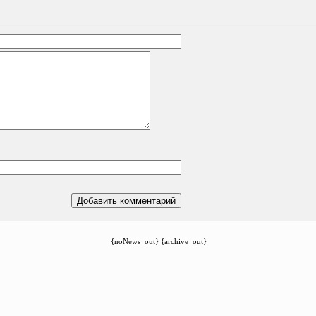
{noNews_out} {archive_out}