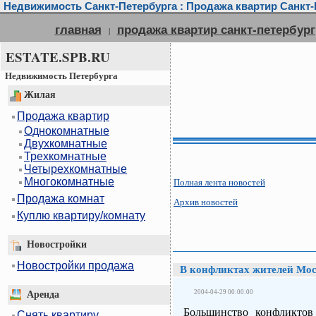
Недвижимость Санкт-Петербурга : Продажа квартир Санкт-П
главная
продажа квартир санкт-петербург
|
ESTATE.SPB.RU
Недвижимость Петербурга
Жилая
Продажа квартир
Однокомнатные
Двухкомнатные
Трехкомнатные
Четырехкомнатные
Многокомнатные
Полная лента новостей
Продажа комнат
Архив новостей
Куплю квартиру/комнату
Новостройки
Новостройки продажа
В конфликтах жителей Мос
2004-04-29 00:00:00
Аренда
Большинство конфликтов
Снять квартиру