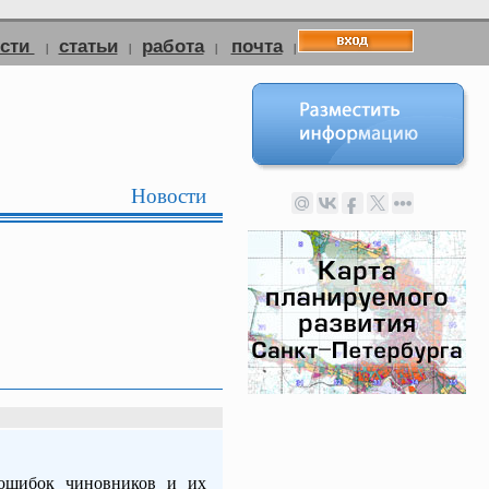
ости
статьи
работа
почта
|
|
|
|
Новости
 ошибок чиновников и их