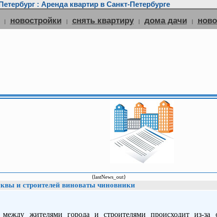
етербург : Аренда квартир в Санкт-Петербурге
новостройки
снять квартиру
дома дачи
нов
|
|
|
|
{lastNews_out}
квы и строителей виноваты чиновники
 между жителями города и строителями происходит из-за