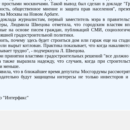
с простыми москвичами. Такой вывод был сделан в докладе "Гр
ность, общественное мнение и защита прав населения", през
ства Москвы на Новом Арбате.
доклада журналистам, первый заместитель мэра в правительс
еры, Людмила Швецова отметила, что городским властям в
нные на основе писем граждан, публикаций СМИ, социологиче
няшней градостроительной политики.
ть, почему здесь будет строиться дом или гараж еще на стадии
 или вырыт котлован. Практика показывает, что когда накаляютс
ывает трудно", - подчеркнула Л. Швецова.
при принятии властями градостроительных решений "все должно 
 также выразила надежду, что случаев, когда при строитель
 и меньше.
аявила, что в ближайшее время депутаты Мосгордумы рассмотрят
одательно будут защищены интересы не только инвесторов и 
о "Интерфакс"