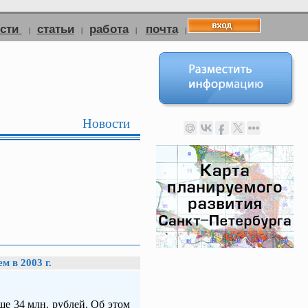
ости
статьи
работа
почта
|
|
|
|
Новости
м в 2003 г.
е 34 млн. рублей. Об этом