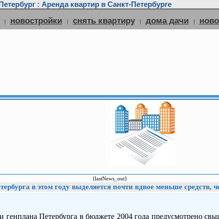
етербург : Аренда квартир в Санкт-Петербурге
новостройки
снять квартиру
дома дачи
нов
|
|
|
|
{lastNews_out}
ербурга в этом году выделяется почти вдвое меньше средств, че
и генплана Петербурга в бюджете 2004 года предусмотрено свыш