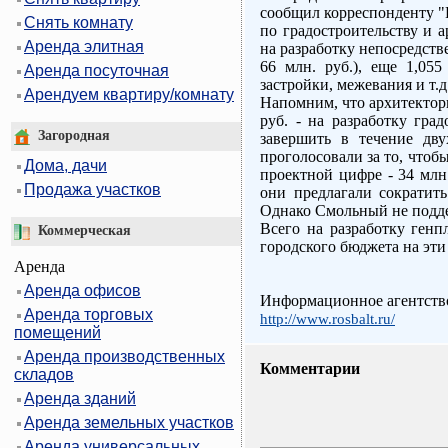
сообщил корреспонденту "
Снять комнату
по градостроительству и 
Аренда элитная
на разработку непосредств
66 млн. руб.), еще 1,055
Аренда посуточная
застройки, межевания и т.д
Арендуем квартиру/комнату
Напомним, что архитекторы
руб. - на разработку гра
Загородная
завершить в течение дву
проголосовали за то, чтоб
Дома, дачи
проектной цифре - 34 млн
Продажа участков
они предлагали сократит
Однако Смольный не подде
Всего на разработку генп
Коммерческая
городского бюджета на эти
Аренда
Аренда офисов
Информационное агентство
Аренда торговых
http://www.rosbalt.ru/
помещений
Аренда производственных
Комментарии
складов
Аренда зданий
Аренда земельных участков
Аренда универсальных