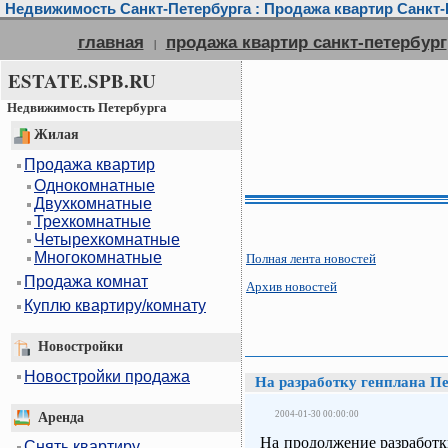
Недвижимость Санкт-Петербурга : Продажа квартир Санкт-П
главная
продажа квартир санкт-петербург
|
ESTATE.SPB.RU
Недвижимость Петербурга
Жилая
Продажа квартир
Однокомнатные
Двухкомнатные
Трехкомнатные
Четырехкомнатные
Многокомнатные
Полная лента новостей
Продажа комнат
Архив новостей
Куплю квартиру/комнату
Новостройки
Новостройки продажа
На разработку генплана Пет
2004-01-30 00:00:00
Аренда
На продолжение разработк
Снять квартиру