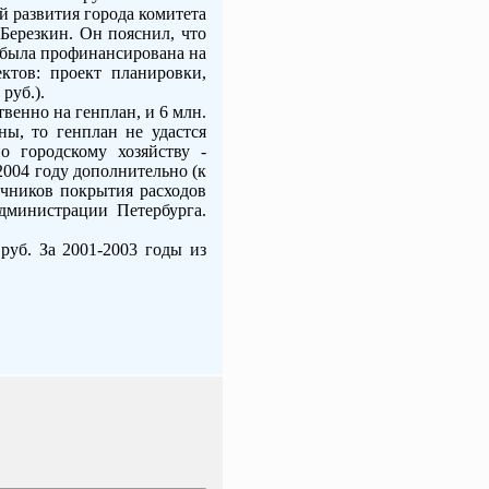
 развития города комитета
Березкин. Он пояснил, что
я была профинансирована на
ектов: проект планировки,
руб.).
венно на генплан, и 6 млн.
ны, то генплан не удастся
о городскому хозяйству -
2004 году дополнительно (к
очников покрытия расходов
администрации Петербурга.
руб. За 2001-2003 годы из