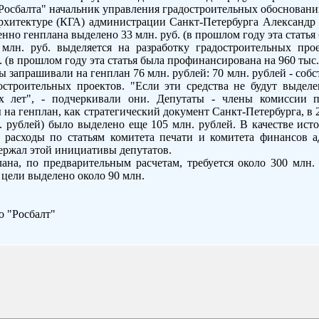
Росбалта" начальник управления градостроительных обоснований
архитектуре (КГА) администрации Санкт-Петербурга Александр 
енно генплана выделено 33 млн. руб. (в прошлом году эта стать
 млн. руб. выделяется на разработку градостроительных про
. (в прошлом году эта статья была профинансирована на 960 тыс. 
 запрашивали на генплан 76 млн. рублей: 70 млн. рублей - собст
достроительных проектов. "Если эти средства не будут выделе
х лет", - подчеркивали они. Депутаты - члены комиссии п
ы на генплан, как стратегический документ Санкт-Петербурга, в 
. рублей) было выделено еще 105 млн. рублей. В качестве ист
ь расходы по статьям комитета печати и комитета финансов 
ржал этой инициативы депутатов.
лана, по предварительным расчетам, требуется около 300 млн. 
 цели выделено около 90 млн.
 "Росбалт"