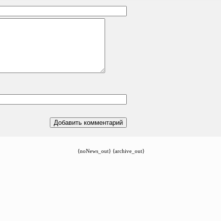
{noNews_out} {archive_out}