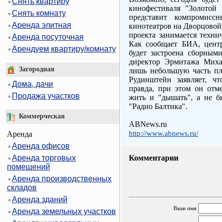
Снять квартиру
кинофестиваля "Золотой
Снять комнату
представит компромисс
Аренда элитная
кинотеатров на Дворцовой
проекта занимается техни
Аренда посуточная
Как сообщает БИА, цент
Арендуем квартиру/комнату
будет застроена сборным
директор Эрмитажа Миха
Загородная
лишь небольшую часть пл
Рудинштейн заявляет, чт
Дома, дачи
правда, при этом он отм
Продажа участков
жить и "дышать", а не б
"Радио Балтика".
Коммерческая
ABNews.ru
http://www.abnews.ru/
Аренда
Аренда офисов
Аренда торговых
Комментарии
помещений
Аренда производственных
складов
Аренда зданий
Ваше имя
Аренда земельных участков