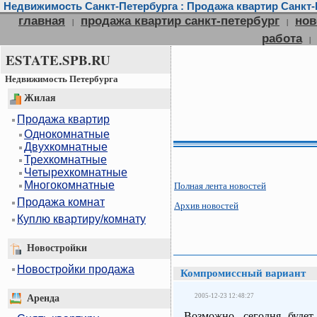
Недвижимость Санкт-Петербурга : Продажа квартир Санкт-П
главная
продажа квартир санкт-петербург
нов
|
|
работа
|
ESTATE.SPB.RU
Недвижимость Петербурга
Жилая
Продажа квартир
Однокомнатные
Двухкомнатные
Трехкомнатные
Четырехкомнатные
Многокомнатные
Полная лента новостей
Продажа комнат
Архив новостей
Куплю квартиру/комнату
Новостройки
Новостройки продажа
Компромиссный вариант
2005-12-23 12:48:27
Аренда
Возможно, сегодня будет