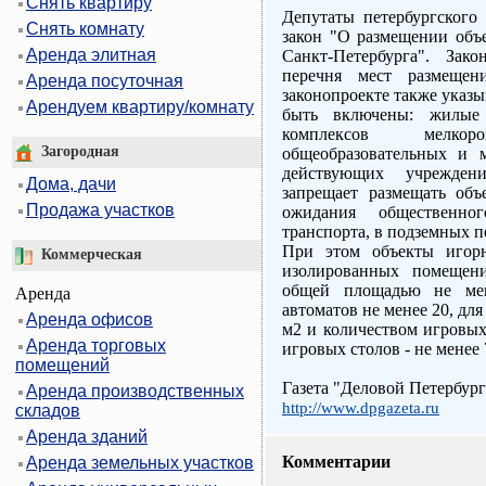
Снять квартиру
Депутаты петербургского
Снять комнату
закон "О размещении объе
Аренда элитная
Санкт-Петербурга". Зак
перечня мест размещен
Аренда посуточная
законопроекте также указы
Арендуем квартиру/комнату
быть включены: жилые
комплексов мелкор
Загородная
общеобразовательных и 
действующих учрежден
Дома, дачи
запрещает размещать объ
Продажа участков
ожидания общественно
транспорта, в подземных 
При этом объекты игорн
Коммерческая
изолированных помещени
общей площадью не ме
Аренда
автоматов не менее 20, дл
Аренда офисов
м2 и количеством игровых
Аренда торговых
игровых столов - не менее 
помещений
Газета "Деловой Петербург
Аренда производственных
http://www.dpgazeta.ru
складов
Аренда зданий
Комментарии
Аренда земельных участков