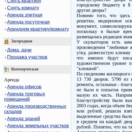
Снять квартиру
городскому бюджету в $ 
Снять комнату
другие дворы?
Аренда элитная
Помимо того, что здесь
решетки, модерновое ос
Аренда посуточная
монумент, символизирующ
Арендуем квартиру/комнату
поскольку в былые врем
размещалась редакция зна
Загородная
У скульпторов есть зам
произведении "любимые ж
Дома, дачи
утку, развесистую клюкву
Продажа участков
что именно будут пис
художественном уровне па
"клюквой".
Коммерческая
По сведениям жилищного к
13 730 дворов. 5790 из 
Аренда
ремонта, остальные - благ
Аренда офисов
не было и попыток приве
Аренда торговых
малую их часть. Наприм
помещений
благоустройству были вы
2003 годах, когда объем б
Аренда производственных
млн рублей, решили взят
складов
выделенные средства были
Аренда зданий
в среднем на каждый дво
Аренда земельных участков
рублей. Понятно, что на т