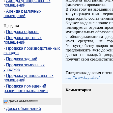
Адресная программа благ
Аренда универсальных
фактически провалена.
помещений
В этом году на заседании 
Аренда различных
то утвержден план мероп
помещений
территорий, составленный
бюджет выделил вполне пр
Продажа
планируется отремонтиров
Продажа офисов
муниципальных образовани
с облагораживанием дво
Продажа торговых
имея средства, не то
помещений
благоустройству дворов 
Продажа производственных
предположить, #что до конц
складов
далеко не каждый двор
Продажа зданий
получит свои среднестатис
Продажа земельных
участков
Ежедневная деловая газета
Продажа универсальных
http://www.kapital.ru/
помещений
Продажа помещений
Комментарии
различного назначения
Доска объявлений
Доска объявлений