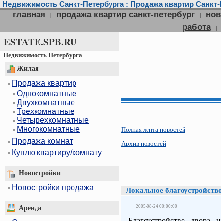
Недвижимость Санкт-Петербурга : Продажа квартир Санкт-П
главная
продажа квартир санкт-петербург
нов
|
|
работа
|
ESTATE.SPB.RU
Недвижимость Петербурга
Жилая
Продажа квартир
Однокомнатные
Двухкомнатные
Трехкомнатные
Четырехкомнатные
Многокомнатные
Полная лента новостей
Продажа комнат
Архив новостей
Куплю квартиру/комнату
Новостройки
Новостройки продажа
Локальное благоустройств
2005-08-24 00:00:00
Аренда
Благоустройство двора 