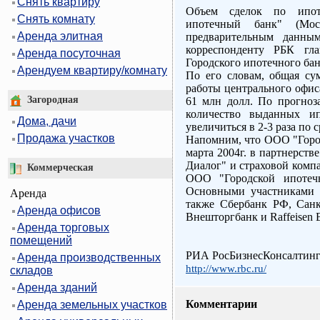
Снять квартиру
Объем сделок по ипо
Снять комнату
ипотечный банк" (Мо
Аренда элитная
предварительным данным
корреспонденту РБК глав
Аренда посуточная
Городского ипотечного ба
Арендуем квартиру/комнату
По его словам, общая су
работы центрального офиса
Загородная
61 млн долл. По прогноз
количество выданных и
Дома, дачи
увеличиться в 2-3 раза по с
Продажа участков
Напомним, что ООО "Город
марта 2004г. в партнерст
Диалог" и страховой комп
Коммерческая
ООО "Городской ипотечн
Основными участниками 
Аренда
также Сбербанк РФ, Санкт
Аренда офисов
Внешторгбанк и Raffeisen 
Аренда торговых
помещений
РИА РосБизнесКонсалтин
Аренда производственных
http://www.rbc.ru/
складов
Аренда зданий
Комментарии
Аренда земельных участков