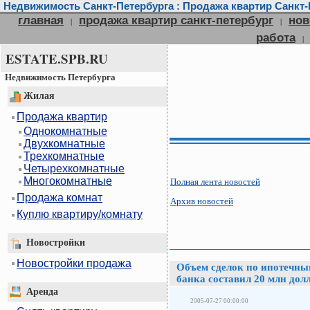
Недвижимость Санкт-Петербурга : Продажа квартир Санкт-П
главная
продажа квартир санкт-петербург
нов
|
|
работа
|
ESTATE.SPB.RU
Недвижимость Петербурга
Жилая
Продажа квартир
Однокомнатные
Двухкомнатные
Трехкомнатные
Четырехкомнатные
Многокомнатные
Полная лента новостей
Продажа комнат
Архив новостей
Куплю квартиру/комнату
Новостройки
Новостройки продажа
Объем сделок по ипотечны
банка составил 20 млн долл
Аренда
2005-07-27 00:00:00