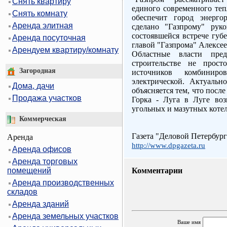
Снять квартиру
единого современного теп
Снять комнату
обеспечит город энерго
Аренда элитная
сделано "Газпрому" рук
состоявшейся встрече губ
Аренда посуточная
главой "Газпрома" Алексе
Арендуем квартиру/комнату
Областные власти пред
строительстве не прост
Загородная
источников комбинир
электрической. Актуально
Дома, дачи
объясняется тем, что посл
Продажа участков
Горка - Луга в Луге воз
угольных и мазутных коте
Коммерческая
Газета "Деловой Петербург
Аренда
http://www.dpgazeta.ru
Аренда офисов
Аренда торговых
помещений
Комментарии
Аренда производственных
складов
Аренда зданий
Аренда земельных участков
Ваше имя