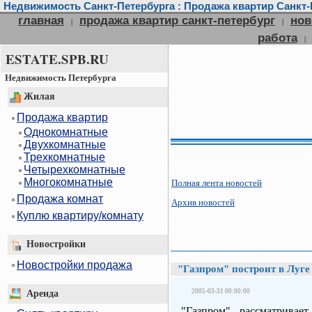
Недвижимость Санкт-Петербурга : Продажа квартир Санкт-П
главная
продажа квартир санкт-петербург
нов
|
|
работа
|
ESTATE.SPB.RU
Недвижимость Петербурга
Жилая
Продажа квартир
Однокомнатные
Двухкомнатные
Трехкомнатные
Четырехкомнатные
Многокомнатные
Полная лента новостей
Продажа комнат
Архив новостей
Куплю квартиру/комнату
Новостройки
Новостройки продажа
"Газпром" построит в Луге
2005-03-31 00:00:00
Аренда
"Газпром" рассматривае