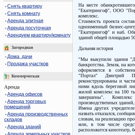
На месте обанкротившего
Снять квартиру
"Екатерингоф", ООО "По
Снять комнату
комплекс.
Аренда элитная
Стоимость проекта соста
одноименный бизнес-центр
Аренда посуточная
"Екатерингоф" и наб. Обв
Арендуем квартиру/комнату
зданий общей площадью 50
Загородная
Дальняя история
Дома, дачи
"Мы выкупили здания "Да
Продажа участков
банкротства. Земля, на ко
оформляется в собстве
"Портал" Дмитрий 
Коммерческая
реконструированы и части
ними вдоль береговой ли
Аренда
жилой комплекс на 100 ты
Аренда офисов
завершены". Комплек
Аренда торговых
производственных зданий, 
помещений
Имена других учредител
назвать отказался, сообщив
Аренда производственных
словам, на реализацию про
складов
млн, в том числе средс
Аренда зданий
расположится кинотеатр, б
Аренда земельных участков