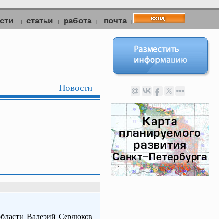
ости
статьи
работа
почта
|
|
|
|
Новости
области Валерий Сердюков