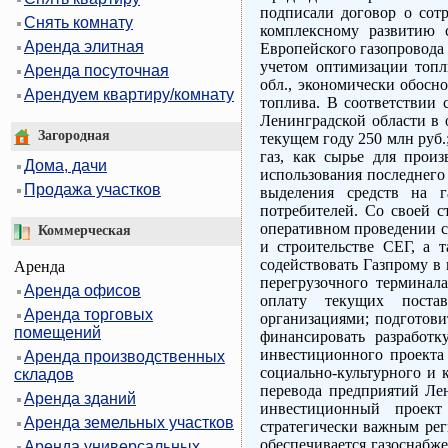
подписали договор о сотр
Снять комнату
комплексному развитию с
Аренда элитная
Европейского газопровода 
учетом оптимизации топли
Аренда посуточная
обл., экономически обосн
Арендуем квартиру/комнату
топлива. В соответствии 
Ленинградской области в о
Загородная
текущем году 250 млн руб
газ, как сырье для прои
Дома, дачи
использования последнего
Продажа участков
выделения средств на г
потребителей. Со своей с
оперативном проведении с
Коммерческая
и строительстве СЕГ, а 
содействовать Газпрому в 
Аренда
перегрузочного терминал
Аренда офисов
оплату текущих поста
Аренда торговых
организациями; подготови
помещений
финансировать разработк
инвестиционного проекта
Аренда производственных
социально-культурного и к
складов
перевода предприятий Ле
Аренда зданий
инвестиционный проект
Аренда земельных участков
стратегически важным рег
обеспечивается газоснабж
Аренда универсальных