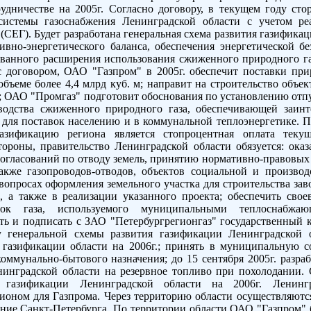
удничестве на 2005г. Согласно договору, в текущем году ст
истемы газоснабжения Ленинградской области с учетом ре
(СЕГ). Будет разработана генеральная схема развития газификаци
вно-энергетического баланса, обеспечения энергетической б
ованного расширения использования сжиженного природного г
с договором, ОАО "Газпром" в 2005г. обеспечит поставки при
бъеме более 4,4 млрд куб. м; направит на строительство объе
.; ОАО "Промгаз" подготовит обоснования по установлению от
зводства сжиженного природного газа, обеспечивающей заинт
 для поставок населению и в коммунальной теплоэнергетике. 
азификацию региона является стопроцентная оплата тек
тороны, правительство Ленинградской области обязуется: оказ
огласований по отводу земель, принятию нормативно-правовых
также газопроводов-отводов, объектов социальной и произво
вопросах оформления земельного участка для строительства за
а, а также в реализации указанного проекта; обеспечить св
вок газа, используемого муниципальными теплоснабжа
ть и подписать с ЗАО "Петербургрегионгаз" государственный ко
у генеральной схемы развития газификации Ленинградской о
 газификации области на 2006г.; принять в муниципальную с
оммунально-бытового назначения; до 15 сентября 2005г. разра
нинградской области на резервное топливо при похолодании.
 газификации Ленинградской области на 2006г. Ленингра
ионом для Газпрома. Через территорию области осуществляются 
ение Санкт-Петербурга. По территории области ОАО "Газпром" 