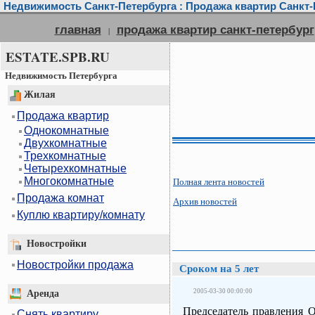
Недвижимость Санкт-Петербурга : Продажа квартир Санкт-П
главная
продажа квартир санкт-петербург
|
ESTATE.SPB.RU
Недвижимость Петербурга
Жилая
Продажа квартир
Однокомнатные
Двухкомнатные
Трехкомнатные
Четырехкомнатные
Многокомнатные
Полная лента новостей
Продажа комнат
Архив новостей
Куплю квартиру/комнату
Новостройки
Новостройки продажа
Сроком на 5 лет
2005-03-30 00:00:00
Аренда
Председатель правления 
Снять квартиру