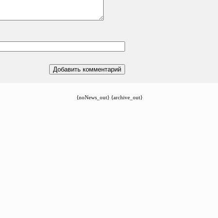
{noNews_out} {archive_out}