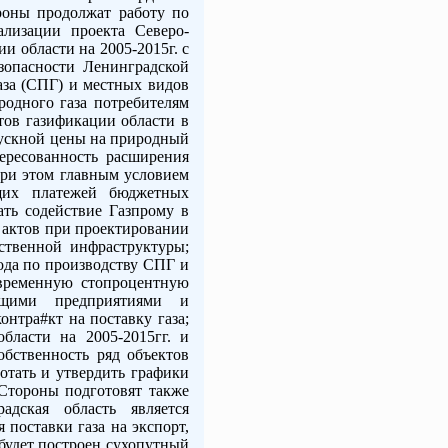
ороны продолжат работу по
ализации проекта Северо-
и области на 2005-2015г. с
езопасности Ленинградской
аза (СПГ) и местных видов
родного газа потребителям
ктов газификации области в
пускной цены на природный
ересованность расширения
При этом главным условием
ущих платежей бюджетных
ать содействие Газпрому в
 актов при проектировании
дственной инфраструктуры;
вода по производству СПГ и
оевременную стопроцентную
ющими предприятиями и
нтра#кт на поставку газа;
бласти на 2005-2015гг. и
обственность ряд объектов
ботать и утвердить графики
 Стороны подготовят также
дская область является
поставки газа на экспорт,
будет построен сухопутный