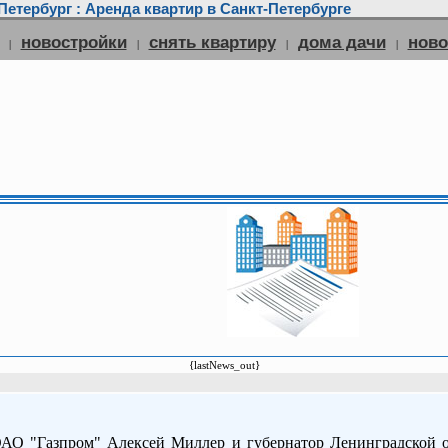
етербург : Аренда квартир в Санкт-Петербурге
новостройки
снять квартиру
дома дачи
нов
|
|
|
|
{lastNews_out}
ОАО "Газпром" Алексей Миллер и губернатор Ленинградской 