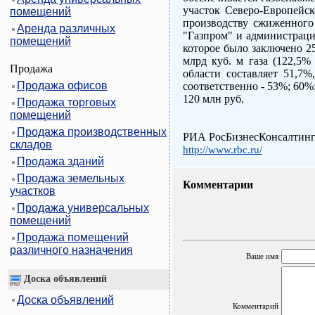
участок Северо-Европейск
помещений
производству сжиженного
Аренда различных
"Газпром" и администраци
помещений
которое было заключено 25
млрд куб. м газа (122,5
Продажа
области составляет 51,7%
Продажа офисов
соответственно - 53%; 60%
120 млн руб.
Продажа торговых
помещений
Продажа производственных
РИА РосБизнесКонсалтин
складов
http://www.rbc.ru/
Продажа зданий
Продажа земельных
Комментарии
участков
Продажа универсальных
помещений
Продажа помещений
различного назначения
Ваше имя
Доска объявлений
Доска объявлений
Комментарий