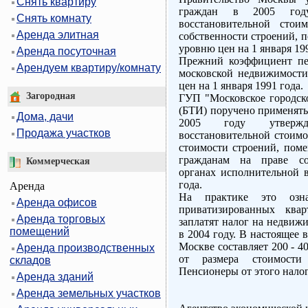
Снять квартиру
граждан в 2005 году
Снять комнату
восстановительной сто
Аренда элитная
собственности строений, 
уровню цен на 1 января 199
Аренда посуточная
Прежний коэффициент пер
Арендуем квартиру/комнату
московской недвижимости 
цен на 1 января 1991 года.
Загородная
ГУП "Московское городск
(БТИ) поручено применять
Дома, дачи
2005 году утвержд
Продажа участков
восстановительной стоимо
стоимости строений, пом
гражданам на праве соб
Коммерческая
органах исполнительной в
года.
Аренда
На практике это озн
Аренда офисов
приватизированных квар
Аренда торговых
заплатят налог на недвижи
помещений
в 2004 году. В настоящее 
Москве составляет 200 - 4
Аренда производственных
от размера стоимости 
складов
Пенсионеры от этого нало
Аренда зданий
Аренда земельных участков