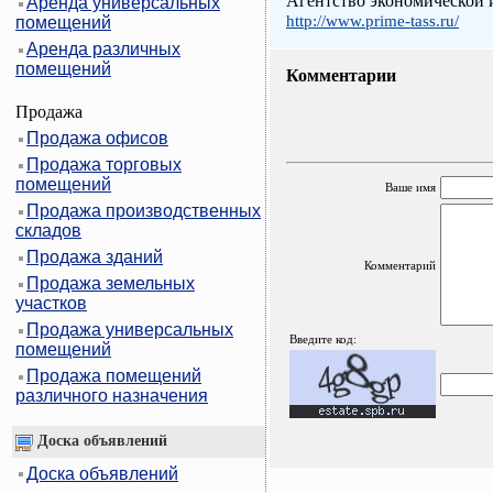
Агентство экономическо
Аренда универсальных
http://www.prime-tass.ru/
помещений
Аренда различных
помещений
Комментарии
Продажа
Продажа офисов
Продажа торговых
помещений
Ваше имя
Продажа производственных
складов
Продажа зданий
Комментарий
Продажа земельных
участков
Продажа универсальных
Введите код:
помещений
Продажа помещений
различного назначения
Доска объявлений
Доска объявлений