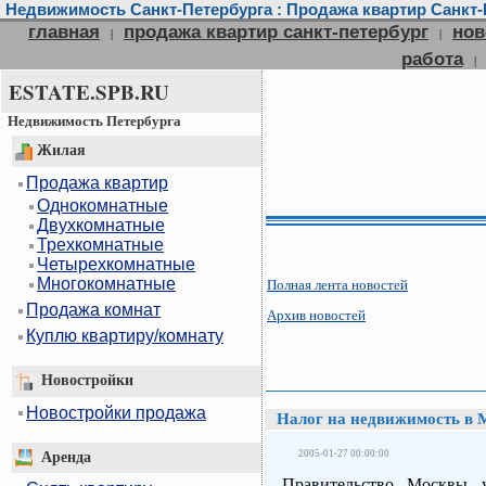
Недвижимость Санкт-Петербурга : Продажа квартир Санкт-П
главная
продажа квартир санкт-петербург
нов
|
|
работа
|
ESTATE.SPB.RU
Недвижимость Петербурга
Жилая
Продажа квартир
Однокомнатные
Двухкомнатные
Трехкомнатные
Четырехкомнатные
Многокомнатные
Полная лента новостей
Продажа комнат
Архив новостей
Куплю квартиру/комнату
Новостройки
Новостройки продажа
Налог на недвижимость в М
2005-01-27 00:00:00
Аренда
Правительство Москвы у