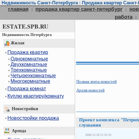
Недвижимость Санкт-Петербурга : Продажа квартир Санкт-П
главная
продажа квартир санкт-петербург
нов
|
|
работа
|
ESTATE.SPB.RU
Недвижимость Петербурга
Жилая
Продажа квартир
Однокомнатные
Двухкомнатные
Трехкомнатные
Четырехкомнатные
Многокомнатные
Полная лента новостей
Продажа комнат
Архив новостей
Куплю квартиру/комнату
Новостройки
Новостройки продажа
Проект комплекса "Петро
слушания
Аренда
2006-12-26 11:35:34