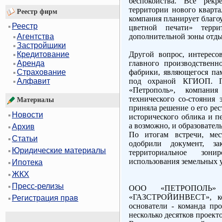
беспокойства. Все рек
территории нового кварта
Реестр фирм
компания планирует благо
Реестр
цветной печати» терр
дополнительной зоны отды
Агентства
Застройщики
Другой вопрос, интересо
Кредитование
главного производственн
Аренда
фабрики, являющегося па
Страхование
под охраной КГИОП. П
Алфавит
«Петрополь», компания
технического со-стояния 
Материалы
приняла решение о его рес
Новости
исторического облика и п
а возможно, и образовател
Архив
По итогам встречи, ме
Статьи
одобрили документ, з
Юридические материалы
территориальное зон
использования земельных у
Ипотека
ЖКХ
Пресс-релизы
ООО «ПЕТРОПОЛЬ» 
«ГАЗСТРОЙИНВЕСТ», кот
Регистрация прав
основатели - команда пр
несколько десятков проект