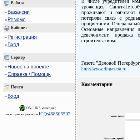
В числе учредителей ком
Работа
уроженцев Санкт-Петерб
Вакансии
проживают и работают в
потеряли связь с родны
Резюме
процветании. Генеральный
Кабинет
Основные направления 
девелопмент, продажа о
Регистрация
строительством.
Вход
Сервер
Газета "Деловой Петербург
Новое на проекте
http://www.dpgazeta.ru
Справка / Помощь
Комментарии
Почта
Вход
ON-LINE менеджер
ICQ:468505597
по вопросам рекламы
Ваше имя
Комментарий