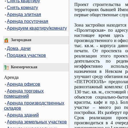
Снять квартиру
Проект строительства м
Снять комнату
территориях бывшей Импе
Аренда элитная
первые общественные слу
Аренда посуточная
Зона застройки находится 
Арендуем квартиру/комнату
«Пролетарская» по адресу
настоящее время здесь 
Загородная
производственного и офис
тыс. кв.м. - корпуса дав
Дома, дачи
печати. От проспекта 
Продажа участков
реализации этого проек
деятельность по реде
неэффективно исполь
Коммерческая
назначения в Невском ра
улучшит среду обитания н
Аренда
«ПЕТРОПОЛЬ» предполага
Аренда офисов
разноэтажный комплекс (
Аренда торговых
130 тыс. кв. м., состоящи
помещений
объектов социально-быто
красоты, кафе и пр.). Бо
Аренда производственных
участке – много раз пе
складов
постройки. Их разберут п
Аренда зданий
Срок реализации проек
Аренда земельных участков
производиться в 4 очере
запланировано на I кварта