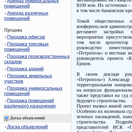
Аренда универсальных
$100 млн. Их источники –
помещений
в том числе банковские кр
Аренда различных
помещений
Темой общественных о
конференц-зале администр
Продажа
регламент застройки 
Продажа офисов
мероприятии присутствов
том числе архитектор
Продажа торговых
руководство инвести
помещений
«Петрополь» и местные жи
Продажа производственных
руководитель проекта «
складов
Ершов.
Продажа зданий
В своем докладе рук
Продажа земельных
«Петрополь») Александр
участков
территориальном зонирова
Продажа универсальных
на вопросах функциональн
помещений
также представил на суд 
Продажа помещений
будущего строительства.
различного назначения
Проект вызвал живой инте
Особенно их волновала суд
зеленых насаждений, нах
Доска объявлений
строительства. Подр
Доска объявлений
представителей ИСК «П