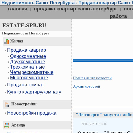
Недвижимость Санкт-Петербурга : Продажа квартир Санкт-П
главная
продажа квартир санкт-петербург
нов
|
|
работа
|
ESTATE.SPB.RU
Недвижимость Петербурга
Жилая
Продажа квартир
Однокомнатные
Двухкомнатные
Трехкомнатные
Четырехкомнатные
Многокомнатные
Полная лента новостей
Продажа комнат
Архив новостей
Куплю квартиру/комнату
Новостройки
Новостройки продажа
"Ленэнерго" запустит моб
2006-12-26 11:34:16
Аренда
Компания "Ленэнерго