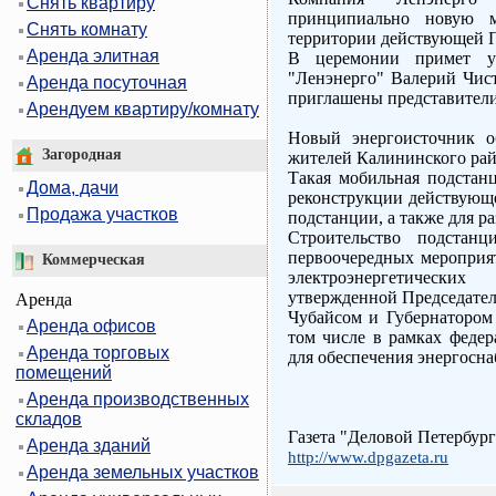
Снять квартиру
принципиально новую 
Снять комнату
территории действующей П
Аренда элитная
В церемонии примет у
"Ленэнерго" Валерий Чист
Аренда посуточная
приглашены представители
Арендуем квартиру/комнату
Новый энергоисточник о
Загородная
жителей Калининского рай
Такая мобильная подстан
Дома, дачи
реконструкции действующе
Продажа участков
подстанции, а также для ра
Строительство подстан
первоочередных мероприят
Коммерческая
электроэнергетически
утвержденной Председател
Аренда
Чубайсом и Губернатором 
Аренда офисов
том числе в рамках феде
Аренда торговых
для обеспечения энергосна
помещений
Аренда производственных
складов
Газета "Деловой Петербург
Аренда зданий
http://www.dpgazeta.ru
Аренда земельных участков