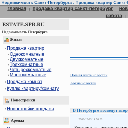
Недвижимость Санкт-Петербурга : Продажа квартир Санкт-П
главная
продажа квартир санкт-петербург
нов
|
|
работа
|
ESTATE.SPB.RU
Недвижимость Петербурга
Жилая
Продажа квартир
Однокомнатные
Двухкомнатные
Трехкомнатные
Четырехкомнатные
Многокомнатные
Полная лента новостей
Продажа комнат
Архив новостей
Куплю квартиру/комнату
Новостройки
Новостройки продажа
В Петербурге возведут вто
2006-12-25 14:50:09
Аренда
Британская архитектурная