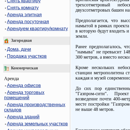
Снять квартиру
трехсотметровый неб
Снять комнату
двухсотметровых башен на
Аренда элитная
Предполагается, что выс
Аренда посуточная
намытой в рамках проекта 
Арендуем квартиру/комнату
в которую будут входить и
земли.
Загородная
Ранее предполагалось, чт
Дома, дачи
"намыва" не превысит 148
Продажа участков
300 метров, а вместо неско
Кроме нескольких небос
Коммерческая
станции метрополитена с
каждая и музей современно
Аренда
Аренда офисов
До сих пор единственн
Аренда торговых
"Газпром-сити". Прое
помещений
возведение почти 400-мет
месте постройки "Газпром
Аренда производственных
не выше 48 метров.
складов
Аренда зданий
Аренда земельных участков